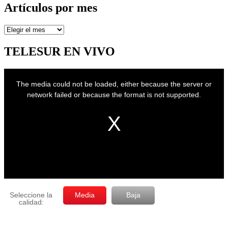
Artículos por mes
Artículos
por
mes
TELESUR EN VIVO