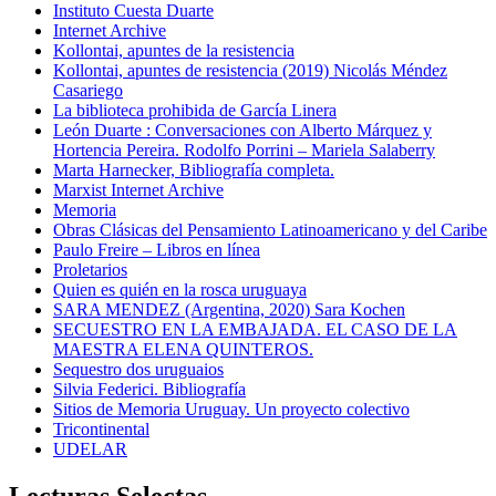
Instituto Cuesta Duarte
Internet Archive
Kollontai, apuntes de la resistencia
Kollontai, apuntes de resistencia (2019) Nicolás Méndez
Casariego
La biblioteca prohibida de García Linera
León Duarte : Conversaciones con Alberto Márquez y
Hortencia Pereira. Rodolfo Porrini – Mariela Salaberry
Marta Harnecker, Bibliografía completa.
Marxist Internet Archive
Memoria
Obras Clásicas del Pensamiento Latinoamericano y del Caribe
Paulo Freire – Libros en línea
Proletarios
Quien es quién en la rosca uruguaya
SARA MENDEZ (Argentina, 2020) Sara Kochen
SECUESTRO EN LA EMBAJADA. EL CASO DE LA
MAESTRA ELENA QUINTEROS.
Sequestro dos uruguaios
Silvia Federici. Bibliografía
Sitios de Memoria Uruguay. Un proyecto colectivo
Tricontinental
UDELAR
Lecturas Selectas