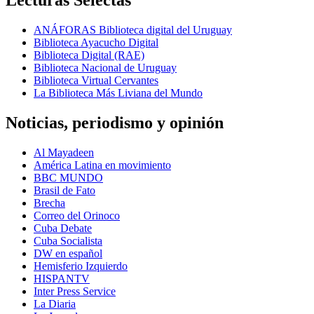
ANÁFORAS Biblioteca digital del Uruguay
Biblioteca Ayacucho Digital
Biblioteca Digital (RAE)
Biblioteca Nacional de Uruguay
Biblioteca Virtual Cervantes
La Biblioteca Más Liviana del Mundo
Noticias, periodismo y opinión
Al Mayadeen
América Latina en movimiento
BBC MUNDO
Brasil de Fato
Brecha
Correo del Orinoco
Cuba Debate
Cuba Socialista
DW en español
Hemisferio Izquierdo
HISPANTV
Inter Press Service
La Diaria