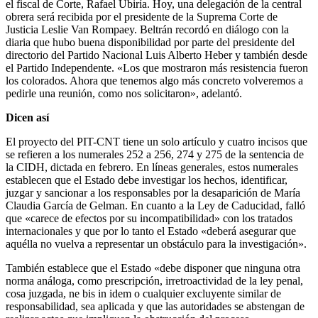
el fiscal de Corte, Rafael Ubiría. Hoy, una delegación de la central
obrera será recibida por el presidente de la Suprema Corte de
Justicia Leslie Van Rompaey. Beltrán recordó en diálogo con la
diaria que hubo buena disponibilidad por parte del presidente del
directorio del Partido Nacional Luis Alberto Heber y también desde
el Partido Independente. «Los que mostraron más resistencia fueron
los colorados. Ahora que tenemos algo más concreto volveremos a
pedirle una reunión, como nos solicitaron», adelantó.
Dicen así
El proyecto del PIT-CNT tiene un solo artículo y cuatro incisos que
se refieren a los numerales 252 a 256, 274 y 275 de la sentencia de
la CIDH, dictada en febrero. En líneas generales, estos numerales
establecen que el Estado debe investigar los hechos, identificar,
juzgar y sancionar a los responsables por la desaparición de María
Claudia García de Gelman. En cuanto a la Ley de Caducidad, falló
que «carece de efectos por su incompatibilidad» con los tratados
internacionales y que por lo tanto el Estado «deberá asegurar que
aquélla no vuelva a representar un obstáculo para la investigación».
También establece que el Estado «debe disponer que ninguna otra
norma análoga, como prescripción, irretroactividad de la ley penal,
cosa juzgada, ne bis in idem o cualquier excluyente similar de
responsabilidad, sea aplicada y que las autoridades se abstengan de