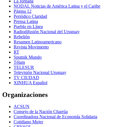
La Jornada
NODAL Noticias de América Latina y el Caribe
Página 12
Periódico Claridad
Prensa Latina
Pueblo en Línea
Radiodifusión Nacional del Uruguay
Rebelión
Resumen Latinoamericano
Revista Movimento
RT
Sputnik Mundo
Télam
TELESUR
Televisión Nacional Uruguay
TV CIUDAD
XINHUA Español
Organizaciones
ACSUN
Consejo de la Nación Charrúa
Coordinadora Nacional de Economía Solidaria
Cotidiano Mujer
CRYSOL