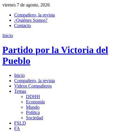
viernes 7 de agosto, 2026
Compañero, la revista
¿Quiénes Somos?
Contacto
Inicio
Partido por la Victoria del
Pueblo
Inicio
Compañero, la revista
Videos Compañeros
Temas
DDHH
Economía
Mundo
Política
Sociedad
FSLD
FA