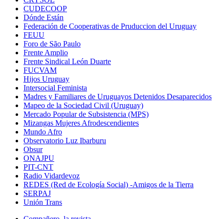
CUDECOOP
Dónde Están
Federación de Cooperativas de Pruduccion del Uruguay
FEUU
Foro de São Paulo
Frente Amplio
Frente Sindical León Duarte
FUCVAM
Hijos Uruguay
Intersocial Feminista
Madres y Familiares de Uruguayos Detenidos Desaparecidos
Mapeo de la Sociedad Civil (Uruguay)
Mercado Popular de Subsistencia (MPS)
Mizangas Mujeres Afrodescendientes
Mundo Afro
Observatorio Luz Ibarburu
Obsur
ONAJPU
PIT-CNT
Radio Vidardevoz
REDES (Red de Ecología Social) -Amigos de la Tierra
SERPAJ
Unión Trans
Compañero, la revista