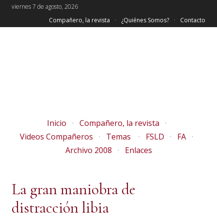
viernes 7 de agosto, 2026
Compañero, la revista
¿Quiénes Somos?
Contacto
Inicio
Compañero, la revista
Videos Compañeros
Temas
FSLD
FA
Archivo 2008
Enlaces
La gran maniobra de
distracción libia