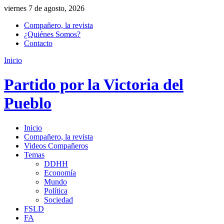
viernes 7 de agosto, 2026
Compañero, la revista
¿Quiénes Somos?
Contacto
Inicio
Partido por la Victoria del
Pueblo
Inicio
Compañero, la revista
Videos Compañeros
Temas
DDHH
Economía
Mundo
Política
Sociedad
FSLD
FA