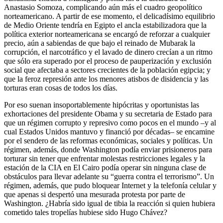
Anastasio Somoza, complicando aún más el cuadro geopolítico
norteamericano. A partir de ese momento, el delicadísimo equilibrio
de Medio Oriente tendría en Egipto el ancla estabilizadora que la
política exterior norteamericana se encargó de reforzar a cualquier
precio, aún a sabiendas de que bajo el reinado de Mubarak la
corrupción, el narcotráfico y el lavado de dinero crecían a un ritmo
que sólo era superado por el proceso de pauperización y exclusión
social que afectaba a sectores crecientes de la población egipcia; y
que la feroz represión ante los menores atisbos de disidencia y las
torturas eran cosas de todos los días.
Por eso suenan insoportablemente hipócritas y oportunistas las
exhortaciones del presidente Obama y su secretaria de Estado para
que un régimen corrupto y represivo como pocos en el mundo –y al
cual Estados Unidos mantuvo y financió por décadas– se encamine
por el sendero de las reformas económicas, sociales y políticas. Un
régimen, además, donde Washington podía enviar prisioneros para
torturar sin tener que enfrentar molestas restricciones legales y la
estación de la CIA en El Cairo podía operar sin ninguna clase de
obstáculos para llevar adelante su “guerra contra el terrorismo”. Un
régimen, además, que pudo bloquear Internet y la telefonía celular y
que apenas si despertó una mesurada protesta por parte de
Washington. ¿Habría sido igual de tibia la reacción si quien hubiera
cometido tales tropelías hubiese sido Hugo Chávez?