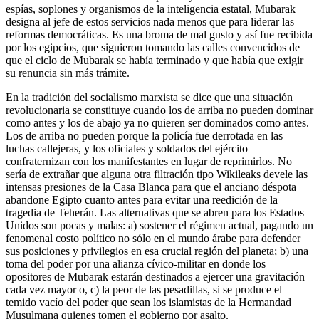
espías, soplones y organismos de la inteligencia estatal, Mubarak
designa al jefe de estos servicios nada menos que para liderar las
reformas democráticas. Es una broma de mal gusto y así fue recibida
por los egipcios, que siguieron tomando las calles convencidos de
que el ciclo de Mubarak se había terminado y que había que exigir
su renuncia sin más trámite.
En la tradición del socialismo marxista se dice que una situación
revolucionaria se constituye cuando los de arriba no pueden dominar
como antes y los de abajo ya no quieren ser dominados como antes.
Los de arriba no pueden porque la policía fue derrotada en las
luchas callejeras, y los oficiales y soldados del ejército
confraternizan con los manifestantes en lugar de reprimirlos. No
sería de extrañar que alguna otra filtración tipo Wikileaks devele las
intensas presiones de la Casa Blanca para que el anciano déspota
abandone Egipto cuanto antes para evitar una reedición de la
tragedia de Teherán. Las alternativas que se abren para los Estados
Unidos son pocas y malas: a) sostener el régimen actual, pagando un
fenomenal costo político no sólo en el mundo árabe para defender
sus posiciones y privilegios en esa crucial región del planeta; b) una
toma del poder por una alianza cívico-militar en donde los
opositores de Mubarak estarán destinados a ejercer una gravitación
cada vez mayor o, c) la peor de las pesadillas, si se produce el
temido vacío del poder que sean los islamistas de la Hermandad
Musulmana quienes tomen el gobierno por asalto.