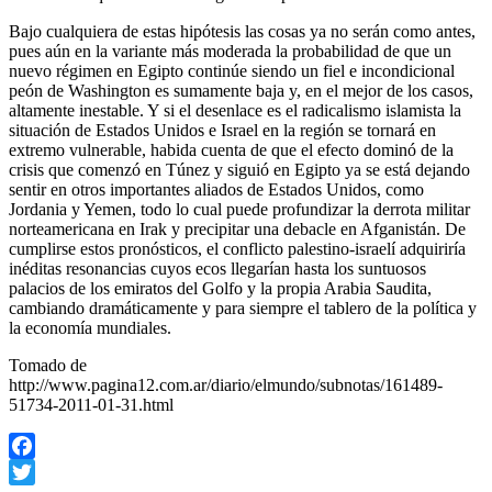
Bajo cualquiera de estas hipótesis las cosas ya no serán como antes,
pues aún en la variante más moderada la probabilidad de que un
nuevo régimen en Egipto continúe siendo un fiel e incondicional
peón de Washington es sumamente baja y, en el mejor de los casos,
altamente inestable. Y si el desenlace es el radicalismo islamista la
situación de Estados Unidos e Israel en la región se tornará en
extremo vulnerable, habida cuenta de que el efecto dominó de la
crisis que comenzó en Túnez y siguió en Egipto ya se está dejando
sentir en otros importantes aliados de Estados Unidos, como
Jordania y Yemen, todo lo cual puede profundizar la derrota militar
norteamericana en Irak y precipitar una debacle en Afganistán. De
cumplirse estos pronósticos, el conflicto palestino-israelí adquiriría
inéditas resonancias cuyos ecos llegarían hasta los suntuosos
palacios de los emiratos del Golfo y la propia Arabia Saudita,
cambiando dramáticamente y para siempre el tablero de la política y
la economía mundiales.
Tomado de
http://www.pagina12.com.ar/diario/elmundo/subnotas/161489-
51734-2011-01-31.html
Facebook