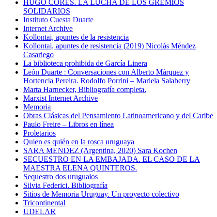
HUGO CORES. LA LUCHA DE LOS GREMIOS
SOLIDARIOS
Instituto Cuesta Duarte
Internet Archive
Kollontai, apuntes de la resistencia
Kollontai, apuntes de resistencia (2019) Nicolás Méndez
Casariego
La biblioteca prohibida de García Linera
León Duarte : Conversaciones con Alberto Márquez y
Hortencia Pereira. Rodolfo Porrini – Mariela Salaberry
Marta Harnecker, Bibliografía completa.
Marxist Internet Archive
Memoria
Obras Clásicas del Pensamiento Latinoamericano y del Caribe
Paulo Freire – Libros en línea
Proletarios
Quien es quién en la rosca uruguaya
SARA MENDEZ (Argentina, 2020) Sara Kochen
SECUESTRO EN LA EMBAJADA. EL CASO DE LA
MAESTRA ELENA QUINTEROS.
Sequestro dos uruguaios
Silvia Federici. Bibliografía
Sitios de Memoria Uruguay. Un proyecto colectivo
Tricontinental
UDELAR