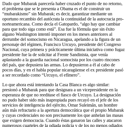
Dado que Mubarak parecería haber cruzado el punto de no retorno,
el problema que se le presenta a Obama es el de construir un
“mubarakismo” sin Mubarak; es decir, garantizar mediante un
oportuno recambio del autócrata la continuidad de la autocracia pro-
norteamericana. Como decía el Gatopardo, “algo hay que cambiar
para que todo siga como está”. Esa fue la fórmula que sin éxito
alguno Washington intentó imponer en los meses anteriores al
derrumbe del somocismo en Nicaragua, apelando a la figura de un
personaje del régimen, Francisco Urcuyo, presidente del Congreso
Nacional, cuya primera y prácticamente última iniciativa como fugaz
presidente fue la de solicitar al Frente Sandinista, que venía
aplastando a la guardia nacional somocista por los cuatro rincones
del país, que depusiera las armas. Lo depusieron a él al cabo de
pocos días, y en el habla popular nicaragüense el ex presidente pasó
a ser recordado como “Urcuyo, el efímero”.
Lo que ahora está intentando la Casa Blanca es algo similar:
presionó a Mubarak para que designara a un vicepresidente en la
esperanza de que no reeditase el fiasco de Urcuyo. La designación
no pudo haber sido más inapropiada pues recayó en el jefe de los
servicios de inteligencia del ejército, Omar Suleimán, un hombre
aún más refractario a la apertura democrática que el propio Mubarak
y cuyas credenciales no son precisamente los que anhelan las masas
que exigen democracia. Cuando éstas ganaron las calles y atacaron
numerosos cuarteles de la odiada policía y de los no menos odiados