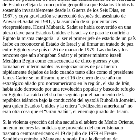
de Estado reflejan la concepción geopolítica que Estados Unidos ha
sostenido invariablemente desde la Guerra de los Seis Días, en
1967, y cuya gravitación se acrecentó después del asesinato de
Anwar el-Sadat en 1981, y la asunción de su por entonces
vicepresidente, Hosni Mubarak. Sadat se había convertido en una
pieza clave para Estados Unidos e Israel –y de paso le confirió a
Egipto la misma categoría– al ser el primer jefe de estado de un país
árabe en reconocer al Estado de Israel y al firmar un tratado de paz
entre Egipto y ese país el 26 de marzo de 1979. Las dudas y los
rencores que aún abrigaban Sadat y el primer ministro israelí
Menájem Begin como consecuencia de cinco guerras y que
tornaban en interminables las negociaciones de paz fueron
rápidamente dejados de lado cuando tanto ellos como el presidente
James Carter se notificaron que el 16 de enero de ese año un
estratégico aliado pro-norteamericano en la región, el sha de Irán,
había sido derrocado por una revolución popular y buscado refugio
en Egipto. La caída del sha fue seguida por el nacimiento de la
república islámica bajo la conducción del ayatolá Ruhollah Jomeini,
para quien Estados Unidos y la entera “civilización americana” no
eran otra cosa que el “Gran Satán”, el enemigo jurado del Islam.
Si la violenta eyección del sha sacudía el tablero de Medio Oriente,
no eran mejores las noticias que provenían del convulsionado
traspatio centroamericano: el 19 de julio de 1979 el Frente
Sandinista entraba a Managua y ponía fin a la dictadura de