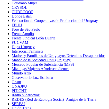
Cotidiano Mujer
CRYSOL
CUDECOOP
Dónde Están
Federación de Cooperativas de Pruduccion del Uruguay
FEUU
Foro de São Paulo
Frente Amplio
Frente Sindical León Duarte
FUCVAM
Hijos Uruguay
Intersocial Feminista
Madres y Familiares de Uruguayos Detenidos Desaparecidos
Mapeo de la Sociedad Civil (Uruguay)
Mercado Popular de Subsistencia (MPS)
Mizangas Mujeres Afrodescendientes
Mundo Afro
Observatorio Luz Ibarburu
Obsur
ONAJPU
PIT-CNT
Radio Vidardevoz
REDES (Red de Ecología Social) -Amigos de la Tierra
SERPAJ
Unión Trans