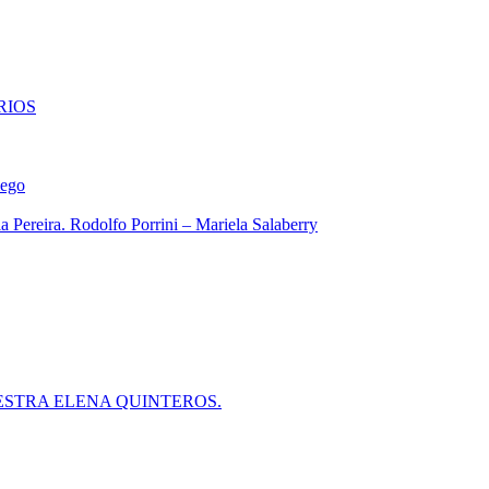
RIOS
iego
 Pereira. Rodolfo Porrini – Mariela Salaberry
ESTRA ELENA QUINTEROS.