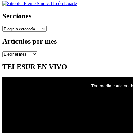
Secciones
Secciones
Artículos por mes
Artículos
por
mes
TELESUR EN VIVO