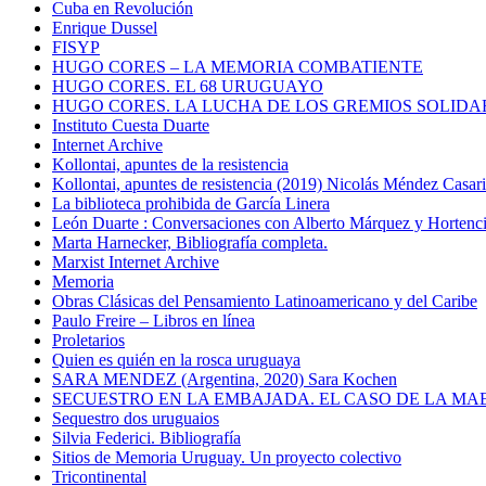
Cuba en Revolución
Enrique Dussel
FISYP
HUGO CORES – LA MEMORIA COMBATIENTE
HUGO CORES. EL 68 URUGUAYO
HUGO CORES. LA LUCHA DE LOS GREMIOS SOLIDA
Instituto Cuesta Duarte
Internet Archive
Kollontai, apuntes de la resistencia
Kollontai, apuntes de resistencia (2019) Nicolás Méndez Casar
La biblioteca prohibida de García Linera
León Duarte : Conversaciones con Alberto Márquez y Hortencia
Marta Harnecker, Bibliografía completa.
Marxist Internet Archive
Memoria
Obras Clásicas del Pensamiento Latinoamericano y del Caribe
Paulo Freire – Libros en línea
Proletarios
Quien es quién en la rosca uruguaya
SARA MENDEZ (Argentina, 2020) Sara Kochen
SECUESTRO EN LA EMBAJADA. EL CASO DE LA MA
Sequestro dos uruguaios
Silvia Federici. Bibliografía
Sitios de Memoria Uruguay. Un proyecto colectivo
Tricontinental