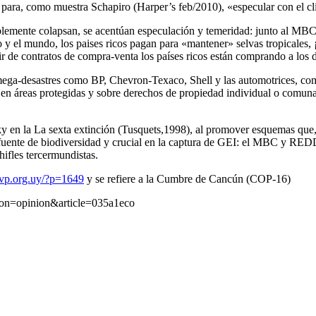
para, como muestra Schapiro (Harper’s feb/2010), «especular con el cli
blemente colapsan, se acentúan especulación y temeridad: junto al MB
 y el mundo, los paises ricos pagan para «mantener» selvas tropicales, 
ir de contratos de compra-venta los países ricos están comprando a los 
a-desastres como BP, Chevron-Texaco, Shell y las automotrices, comp
n áreas protegidas y sobre derechos de propiedad individual o comunal
y en la La sexta extinción (Tusquets,1998), al promover esquemas que, 
al fuente de biodiversidad y crucial en la captura de GEI: el MBC y RED
ifles tercermundistas.
vp.org.uy/?p=1649
y se refiere a la Cumbre de Cancún (COP-16)
ion=opinion&article=035a1eco