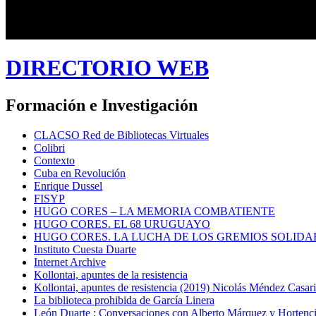
DIRECTORIO WEB
Formación e Investigación
CLACSO Red de Bibliotecas Virtuales
Colibri
Contexto
Cuba en Revolución
Enrique Dussel
FISYP
HUGO CORES – LA MEMORIA COMBATIENTE
HUGO CORES. EL 68 URUGUAYO
HUGO CORES. LA LUCHA DE LOS GREMIOS SOLIDA
Instituto Cuesta Duarte
Internet Archive
Kollontai, apuntes de la resistencia
Kollontai, apuntes de resistencia (2019) Nicolás Méndez Casar
La biblioteca prohibida de García Linera
León Duarte : Conversaciones con Alberto Márquez y Hortencia