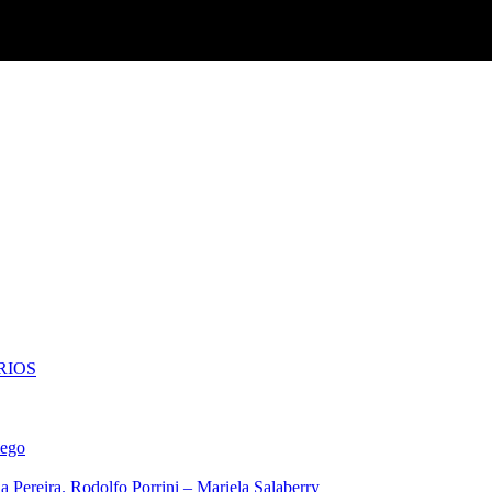
RIOS
iego
 Pereira. Rodolfo Porrini – Mariela Salaberry