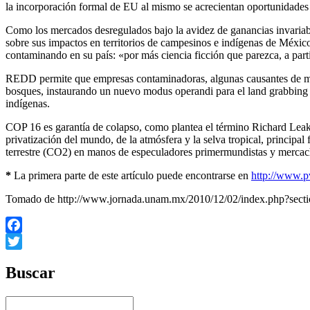
la incorporación formal de EU al mismo se acrecientan oportunidades 
Como los mercados desregulados bajo la avidez de ganancias invaria
sobre sus impactos en territorios de campesinos e indígenas de México
contaminando en su país: «por más ciencia ficción que parezca, a part
REDD permite que empresas contaminadoras, algunas causantes de meg
bosques, instaurando un nuevo modus operandi para el land grabbing e
indígenas.
COP 16 es garantía de colapso, como plantea el término Richard Leak
privatización del mundo, de la atmósfera y la selva tropical, princip
terrestre (CO2) en manos de especuladores primermundistas y mercach
*
La primera parte de este artículo puede encontrarse en
http://www.p
Tomado de http://www.jornada.unam.mx/2010/12/02/index.php?sect
Facebook
Twitter
Buscar