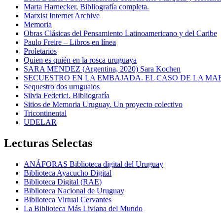
Marta Harnecker, Bibliografía completa.
Marxist Internet Archive
Memoria
Obras Clásicas del Pensamiento Latinoamericano y del Caribe
Paulo Freire – Libros en línea
Proletarios
Quien es quién en la rosca uruguaya
SARA MENDEZ (Argentina, 2020) Sara Kochen
SECUESTRO EN LA EMBAJADA. EL CASO DE LA MA
Sequestro dos uruguaios
Silvia Federici. Bibliografía
Sitios de Memoria Uruguay. Un proyecto colectivo
Tricontinental
UDELAR
Lecturas Selectas
ANÁFORAS Biblioteca digital del Uruguay
Biblioteca Ayacucho Digital
Biblioteca Digital (RAE)
Biblioteca Nacional de Uruguay
Biblioteca Virtual Cervantes
La Biblioteca Más Liviana del Mundo