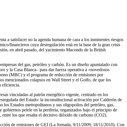
ta a satisfacer no la agenda humana de cara a los inminentes riesgos
mico/financieros cuya desregulación está en la base de la gran crisis
osión, en abril pasado, del yacimiento Macondo de la British
mpresas del gas, petróleo y carbón. Es un diseño apuntalado con
ro y la Casa Blanca– para dar fuerza operativa a «novedosos
rbono (MBC) y el programa de reducción de emisiones por
os mencionados colapsos en Wall Street y el Golfo, de que los
 eficiencia.
sas vinculadas al patrón energético vigente, centrado en los
sregulada del Estado: la inconstitucional activación por Calderón de
 los Estados metropolitanos y sus oligopolios del petróleo, gas,
y gobiernos pelele en la periferia, organizados bajo el principio de
, entre los que resalta el decisivo dióxido de carbono (CO2).
ucción de emisiones de GEI (La Jornada, 9/11/2009; 18/11/2010). Con