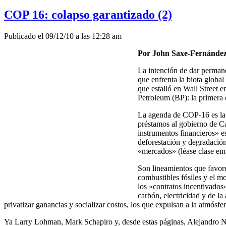
COP 16: colapso garantizado (2)
Publicado el 09/12/10 a las 12:28 am
Por John Saxe-Fernández
La intención de dar perman
que enfrenta la biota global
que estalló en Wall Street 
Petroleum (BP): la primera c
La agenda de COP-16 es la 
préstamos al gobierno de C
instrumentos financieros» 
deforestación y degradació
«mercados» (léase clase emp
Son lineamientos que favore
combustibles fósiles y el m
los «contratos incentivados
carbón, electricidad y de la
privatizar ganancias y socializar costos, los que expulsan a la atmósf
Ya Larry Lohman, Mark Schapiro y, desde estas páginas, Alejandro N