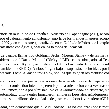
 *.
encia en la reunión de Cancún al Acuerdo de Copenhague (AC), se orien
 por el calentamiento atmosférico, sino la de los grandes intereses econó
en 2007 y en el desastre generalizado en el Golfo de México por la expl
atástrofe ecológica global en los tiempos del peak oil.
de bancos, firmas tipo Goldman Sachs, Morgan Stanley y de las mega-e
alderón por el Banco Mundial (BM) y el BID –entes subrogados al Teso
establecidos en Kyoto y asumidos en el AC: el mercado de bonos de ca
n ambiental (REDD). Ambos fungen bajo el supuesto, hecho trizas por l
resarial) bajo la «mano invisible», son los que asignan los recursos con
cen la noción de que las operaciones de especuladores y de mega-empre
otor de combustión interna, operen bajo una orientación cada vez más de
» en Pemex, habla por sí misma. No es la «humanidad» en abstracto, sino
 automotriz, junto a entes financieros, empresas forestales, agrobusiness 
era miles de millones de toneladas de gases con efecto invernadero (GEI)
adal, han demostrado que el MBC obstaculiza los esfuerzos por la red