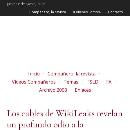
jueves 6 de agosto, 2026
Compañero, la revista
¿Quiénes Somos?
Contacto
Inicio
Compañero, la revista
Videos Compañeros
Temas
FSLD
FA
Archivo 2008
Enlaces
Los cables de WikiLeaks revelan
un profundo odio a la