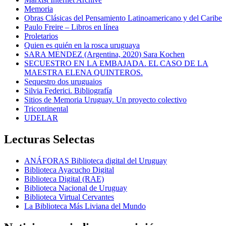
Memoria
Obras Clásicas del Pensamiento Latinoamericano y del Caribe
Paulo Freire – Libros en línea
Proletarios
Quien es quién en la rosca uruguaya
SARA MENDEZ (Argentina, 2020) Sara Kochen
SECUESTRO EN LA EMBAJADA. EL CASO DE LA
MAESTRA ELENA QUINTEROS.
Sequestro dos uruguaios
Silvia Federici. Bibliografía
Sitios de Memoria Uruguay. Un proyecto colectivo
Tricontinental
UDELAR
Lecturas Selectas
ANÁFORAS Biblioteca digital del Uruguay
Biblioteca Ayacucho Digital
Biblioteca Digital (RAE)
Biblioteca Nacional de Uruguay
Biblioteca Virtual Cervantes
La Biblioteca Más Liviana del Mundo