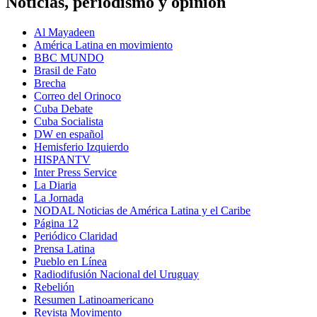
Noticias, periodismo y opinión
Al Mayadeen
América Latina en movimiento
BBC MUNDO
Brasil de Fato
Brecha
Correo del Orinoco
Cuba Debate
Cuba Socialista
DW en español
Hemisferio Izquierdo
HISPANTV
Inter Press Service
La Diaria
La Jornada
NODAL Noticias de América Latina y el Caribe
Página 12
Periódico Claridad
Prensa Latina
Pueblo en Línea
Radiodifusión Nacional del Uruguay
Rebelión
Resumen Latinoamericano
Revista Movimento