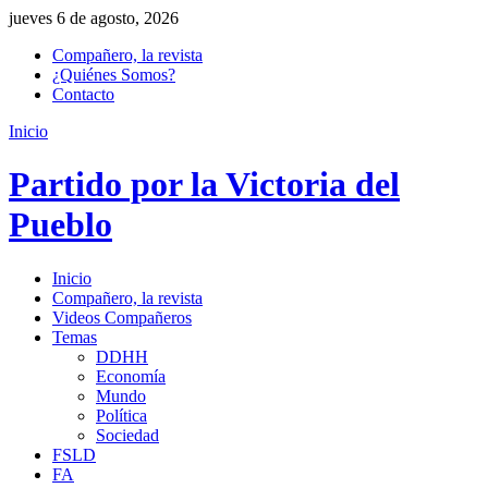
jueves 6 de agosto, 2026
Compañero, la revista
¿Quiénes Somos?
Contacto
Inicio
Partido por la Victoria del
Pueblo
Inicio
Compañero, la revista
Videos Compañeros
Temas
DDHH
Economía
Mundo
Política
Sociedad
FSLD
FA