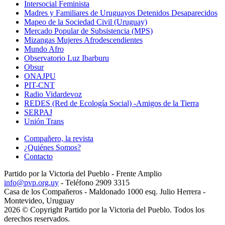
Intersocial Feminista
Madres y Familiares de Uruguayos Detenidos Desaparecidos
Mapeo de la Sociedad Civil (Uruguay)
Mercado Popular de Subsistencia (MPS)
Mizangas Mujeres Afrodescendientes
Mundo Afro
Observatorio Luz Ibarburu
Obsur
ONAJPU
PIT-CNT
Radio Vidardevoz
REDES (Red de Ecología Social) -Amigos de la Tierra
SERPAJ
Unión Trans
Compañero, la revista
¿Quiénes Somos?
Contacto
Partido por la Victoria del Pueblo - Frente Amplio
info@pvp.org.uy
- Teléfono 2909 3315
Casa de los Compañeros - Maldonado 1000 esq. Julio Herrera -
Montevideo, Uruguay
2026 © Copyright Partido por la Victoria del Pueblo. Todos los
derechos reservados.