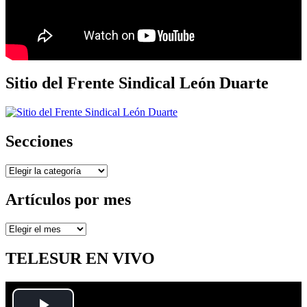
Sitio del Frente Sindical León Duarte
Secciones
Secciones
Artículos por mes
Artículos
por
mes
TELESUR EN VIVO