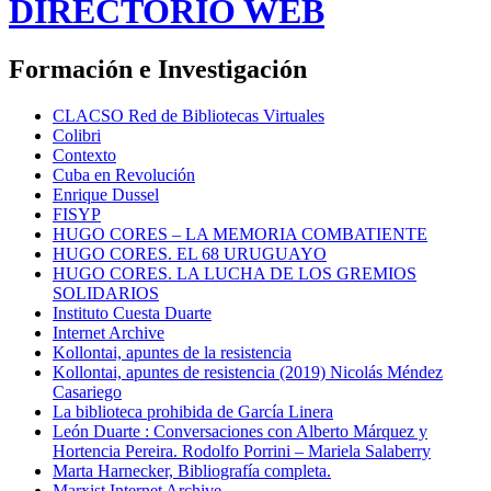
DIRECTORIO WEB
Formación e Investigación
CLACSO Red de Bibliotecas Virtuales
Colibri
Contexto
Cuba en Revolución
Enrique Dussel
FISYP
HUGO CORES – LA MEMORIA COMBATIENTE
HUGO CORES. EL 68 URUGUAYO
HUGO CORES. LA LUCHA DE LOS GREMIOS
SOLIDARIOS
Instituto Cuesta Duarte
Internet Archive
Kollontai, apuntes de la resistencia
Kollontai, apuntes de resistencia (2019) Nicolás Méndez
Casariego
La biblioteca prohibida de García Linera
León Duarte : Conversaciones con Alberto Márquez y
Hortencia Pereira. Rodolfo Porrini – Mariela Salaberry
Marta Harnecker, Bibliografía completa.
Marxist Internet Archive