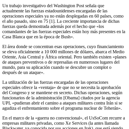
Un trabajo investigativo del Washington Post señala que
actualmente las fuerzas estadounidenses encargadas de las
operaciones especiales ya no están desplegadas en 60 países, como
el año pasado, sino en 75 [1]. La creciente importancia de dichas
fuerzas queda demostrada además por el hecho que «los
comandantes de las fuerzas especiales están hoy más presentes en la
Casa Blanca que en la época de Bush».
El área donde se concentran esas operaciones, cuyo financiamiento
se eleva oficialmente a 10 000 millones de dólares, abarca el Medio
Oriente, Asia Central y África oriental. Pero también existen «planes
de ataques preventivos o de represalias en numerosos lugares del
mundo, para su aplicación cuando se descubre un complot o
después de un ataque».
La utilización de las fuerzas encargadas de las operaciones
especiales ofrece la «ventaja» de que no se necesita la aprobación
del Congreso y se mantiene en secreto. Dichas operaciones, según
funcionarios de la administración [Obama] citados por la agencia
UPI, «pudieran abrir el camino a ataques militares contra Irán si se
agudiza el enfrentamiento sobre el programa nuclear de Teherán».
En el marco de la «guerra no convencional», el UsSoCom recurre a
empresas militares privadas, como Xe Services (la antes llamada
Blackwater, ya conocida por sus acciones en Irak), que está siendo