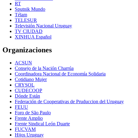
RT
Sputnik Mundo
Télam
TELESUR
Televisión Nacional Uruguay
TV CIUDAD
XINHUA Español
Organizaciones
ACSUN
Consejo de la Nación Charrúa
Coordinadora Nacional de Economía Solidaria
Cotidiano Mujer
CRYSOL
CUDECOOP
Dónde Están
Federación de Cooperativas de Pruduccion del Uruguay
FEUU
Foro de São Paulo
Frente Amplio
Frente Sindical León Duarte
FUCVAM
Hijos Uruguay