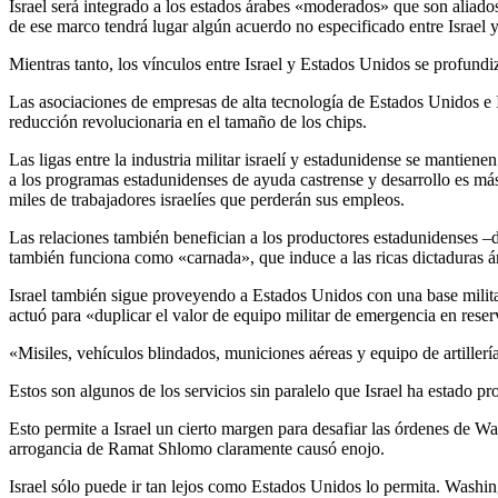
Israel será integrado a los estados árabes «moderados» que son aliado
de ese marco tendrá lugar algún acuerdo no especificado entre Israel y
Mientras tanto, los vínculos entre Israel y Estados Unidos se profund
Las asociaciones de empresas de alta tecnología de Estados Unidos e I
reducción revolucionaria en el tamaño de los chips.
Las ligas entre la industria militar israelí y estadunidense se mantie
a los programas estadunidenses de ayuda castrense y desarrollo es más
miles de trabajadores israelíes que perderán sus empleos.
Las relaciones también benefician a los productores estadunidenses –d
también funciona como «carnada», que induce a las ricas dictaduras 
Israel también sigue proveyendo a Estados Unidos con una base militar
actuó para «duplicar el valor de equipo militar de emergencia en reserva
«Misiles, vehículos blindados, municiones aéreas y equipo de artille
Estos son algunos de los servicios sin paralelo que Israel ha estado 
Esto permite a Israel un cierto margen para desafiar las órdenes de W
arrogancia de Ramat Shlomo claramente causó enojo.
Israel sólo puede ir tan lejos como Estados Unidos lo permita. Washing