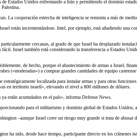
s de Estados Unidos enfrentando a Irán y permitiendo el dominio estadu
 Palestina.
izan. La cooperación estrecha de inteligencia se remonta a más de medio
srael están incrementándose. Intel, por ejemplo, está añadiendo una con
nen particularmente cercanas, al grado de que Israel ha desplazado insta
 fácil. Israel también está considerando la transferencia a Estados Uni
oblemente, de hecho, porque el abastecimiento de armas a Israel, finan
árabes («moderadas») a comprar grandes cantidades de equipo castrense
 estratégicamente localizada para instalar armas y para otras funciones 
s en territorio israelí», elevando el nivel a 800 millones de dólares.
ría ya están acumulados en el país», informa Defense News.
proporcionando para el militarismo y dominio global de Estados Unidos, 
ashington –aunque Israel corre un riesgo muy grande si trata de abusar 
ton ha sido, desde hace tiempo, participante directo en los crímenes isr