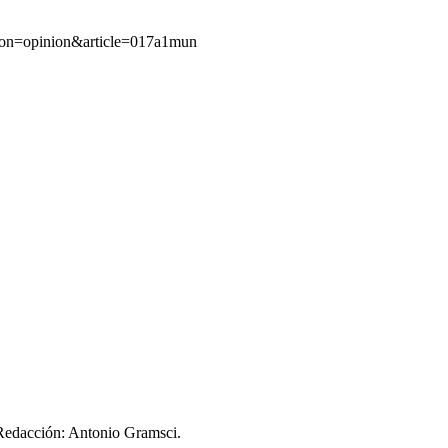
ion=opinion&article=017a1mun
 Redacción: Antonio Gramsci.