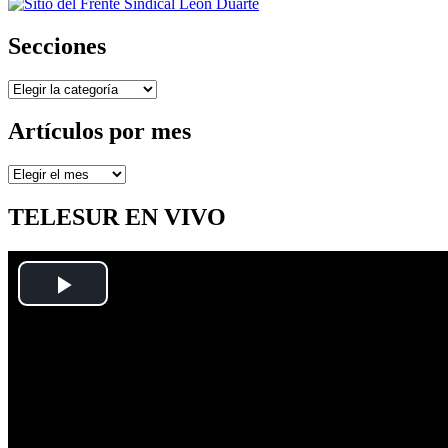
Secciones
Secciones
Artículos por mes
Artículos
por
mes
TELESUR EN VIVO