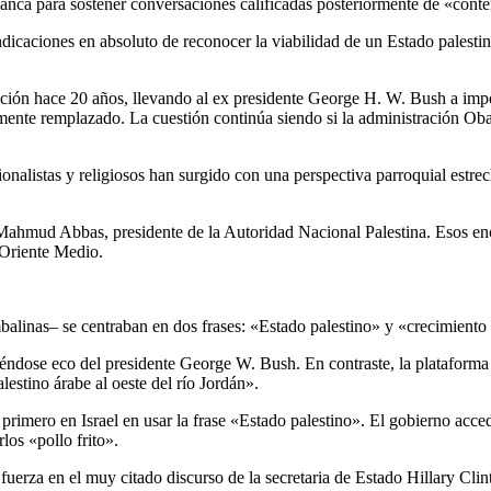
ca para sostener conversaciones calificadas posteriormente de «conte
icaciones en absoluto de reconocer la viabilidad de un Estado palestino
ción hace 20 años, llevando al ex presidente George H. W. Bush a impon
ente remplazado. La cuestión continúa siendo si la administración Obam
acionalistas y religiosos han surgido con una perspectiva parroquial est
mud Abbas, presidente de la Autoridad Nacional Palestina. Esos encu
 Oriente Medio.
balinas– se centraban en dos frases: «Estado palestino» y «crecimient
ndose eco del presidente George W. Bush. En contraste, la plataforma (
estino árabe al oeste del río Jordán».
primero en Israel en usar la frase «Estado palestino». El gobierno acce
los «pollo frito».
erza en el muy citado discurso de la secretaria de Estado Hillary Clin