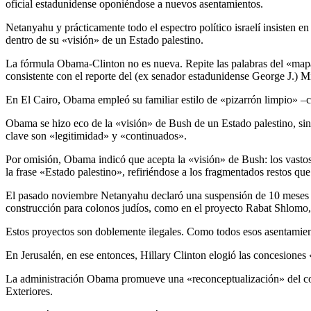
oficial estadunidense oponiéndose a nuevos asentamientos.
Netanyahu y prácticamente todo el espectro político israelí insisten e
dentro de su «visión» de un Estado palestino.
La fórmula Obama-Clinton no es nueva. Repite las palabras del «mapa 
consistente con el reporte del (ex senador estadunidense George J.) M
En El Cairo, Obama empleó su familiar estilo de «pizarrón limpio» –co
Obama se hizo eco de la «visión» de Bush de un Estado palestino, sin 
clave son «legitimidad» y «continuados».
Por omisión, Obama indicó que acepta la «visión» de Bush: los vastos a
la frase «Estado palestino», refiriéndose a los fragmentados restos que
El pasado noviembre Netanyahu declaró una suspensión de 10 meses de
construcción para colonos judíos, como en el proyecto Rabat Shlomo, 
Estos proyectos son doblemente ilegales. Como todos esos asentamiento
En Jerusalén, en ese entonces, Hillary Clinton elogió las concesiones
La administración Obama promueve una «reconceptualización» del conf
Exteriores.