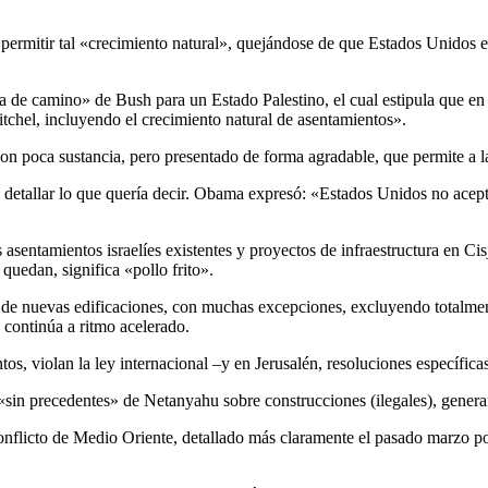
n permitir tal «crecimiento natural», quejándose de que Estados Unidos 
de camino» de Bush para un Estado Palestino, el cual estipula que en l
itchel, incluyendo el crecimiento natural de asentamientos».
n poca sustancia, pero presentado de forma agradable, que permite a la 
detallar lo que quería decir. Obama expresó: «Estados Unidos no acepta
sentamientos israelíes existentes y proyectos de infraestructura en Cis
 quedan, significa «pollo frito».
 nuevas edificaciones, con muchas excepciones, excluyendo totalmente
continúa a ritmo acelerado.
s, violan la ley internacional –y en Jerusalén, resoluciones específic
 «sin precedentes» de Netanyahu sobre construcciones (ilegales), gener
licto de Medio Oriente, detallado más claramente el pasado marzo por