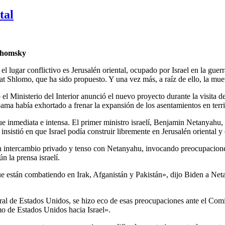
tal
homsky
el lugar conflictivo es Jerusalén oriental, ocupado por Israel en la gu
t Shlomo, que ha sido propuesto. Y una vez más, a raíz de ello, la muert
el Ministerio del Interior anunció el nuevo proyecto durante la visita d
ama había exhortado a frenar la expansión de los asentamientos en terr
ue inmediata e intensa. El primer ministro israelí, Benjamin Netanyahu,
insistió en que Israel podía construir libremente en Jerusalén oriental y 
 intercambio privado y tenso con Netanyahu, invocando preocupaciones mi
ún la prensa israelí.
ue están combatiendo en Irak, Afganistán y Pakistán», dijo Biden a Net
al de Estados Unidos, se hizo eco de esas preocupaciones ante el Comit
mo de Estados Unidos hacia Israel».