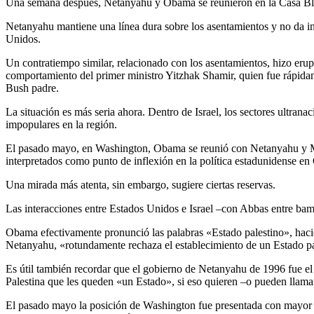
Una semana después, Netanyahu y Obama se reunieron en la Casa Blan
Netanyahu mantiene una línea dura sobre los asentamientos y no da ind
Unidos.
Un contratiempo similar, relacionado con los asentamientos, hizo erup
comportamiento del primer ministro Yitzhak Shamir, quien fue rápidam
Bush padre.
La situación es más seria ahora. Dentro de Israel, los sectores ultran
impopulares en la región.
El pasado mayo, en Washington, Obama se reunió con Netanyahu y Mah
interpretados como punto de inflexión en la política estadunidense en
Una mirada más atenta, sin embargo, sugiere ciertas reservas.
Las interacciones entre Estados Unidos e Israel –con Abbas entre bam
Obama efectivamente pronunció las palabras «Estado palestino», hacié
Netanyahu, «rotundamente rechaza el establecimiento de un Estado pal
Es útil también recordar que el gobierno de Netanyahu de 1996 fue el 
Palestina que les queden «un Estado», si eso quieren –o pueden llamar
El pasado mayo la posición de Washington fue presentada con mayor fu