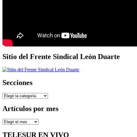
Sitio del Frente Sindical León Duarte
Secciones
Secciones
Artículos por mes
Artículos
por
mes
TELESUR EN VIVO