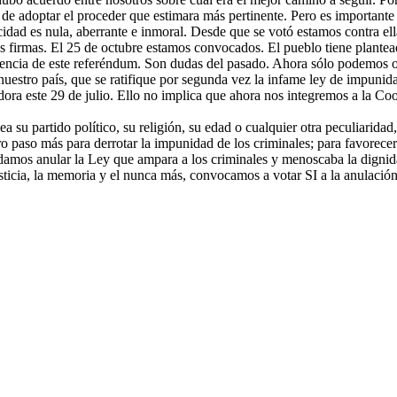
 de adoptar el proceder que estimara más pertinente. Pero es importante
cidad es nula, aberrante e inmoral. Desde que se votó estamos contra ell
as firmas. El 25 de octubre estamos convocados. El pueblo tiene plantea
cia de este referéndum. Son dudas del pasado. Ahora sólo podemos opt
uestro país, que se ratifique por segunda vez la infame ley de impunid
dora este 29 de julio. Ello no implica que ahora nos integremos a la C
a su partido político, su religión, su edad o cualquier otra peculiaridad
 paso más para derrotar la impunidad de los criminales; para favorecer e
mos anular la Ley que ampara a los criminales y menoscaba la dignidad
usticia, la memoria y el nunca más, convocamos a votar SI a la anulación