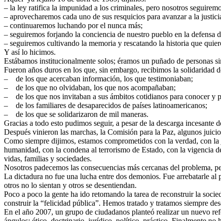
– la ley ratifica la impunidad a los criminales, pero nosotros seguire
– aprovecharemos cada uno de sus resquicios para avanzar a la justici
– continuaremos luchando por el nunca más;
– seguiremos forjando la conciencia de nuestro pueblo en la defensa d
– seguiremos cultivando la memoria y rescatando la historia que quiere
Y así lo hicimos.
Estábamos institucionalmente solos; éramos un puñado de personas sin r
Fueron años duros en los que, sin embargo, recibimos la solidaridad 
– de los que acercaban información, los que testimoniaban;
– de los que no olvidaban, los que nos acompañaban;
– de los que nos invitaban a sus ámbitos cotidianos para conocer y p
– de los familiares de desaparecidos de países latinoamericanos;
– de los que se solidarizaron de mil maneras.
Gracias a todo esto pudimos seguir, a pesar de la descarga incesante d
Después vinieron las marchas, la Comisión para la Paz, algunos juicio
Como siempre dijimos, estamos comprometidos con la verdad, con la jus
humanidad, con la condena al terrorismo de Estado, con la vigencia de 
vidas, familias y sociedades.
Nosotros padecemos las consecuencias más cercanas del problema, pero 
La dictadura no fue una lucha entre dos demonios. Fue arrebatarle al
otros no lo sientan y otros se desentiendan.
Poco a poco la gente ha ido retomando la tarea de reconstruir la socie
construir la “felicidad pública”. Hemos tratado y tratamos siempre des
En el año 2007, un grupo de ciudadanos planteó realizar un nuevo re
ángulos: ético, doctrinario, jurídico, político, práctico. Finalmente