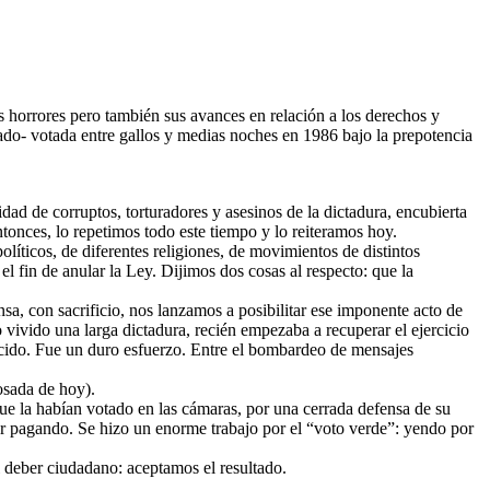
 horrores pero también sus avances en relación a los derechos y
ado- votada entre gallos y medias noches en 1986 bajo la prepotencia
ad de corruptos, torturadores y asesinos de la dictadura, encubierta
tonces, lo repetimos todo este tiempo y lo reiteramos hoy.
olíticos, de diferentes religiones, de movimientos de distintos
fin de anular la Ley. Dijimos dos cosas al respecto: que la
, con sacrificio, nos lanzamos a posibilitar ese imponente acto de
ivido una larga dictadura, recién empezaba a recuperar el ejercicio
cido. Fue un duro esfuerzo. Entre el bombardeo de mensajes
osada de hoy).
 que la habían votado en las cámaras, por una cerrada defensa de su
der pagando. Se hizo un enorme trabajo por el “voto verde”: yendo por
deber ciudadano: aceptamos el resultado.