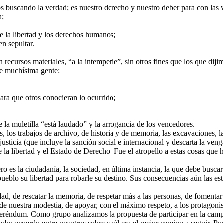
mos buscando la verdad; es nuestro derecho y nuestro deber para con las
a;
e la libertad y los derechos humanos;
n sepultar.
ecursos materiales, “a la intemperie”, sin otros fines que los que diji
de muchísima gente:
ara que otros conocieran lo ocurrido;
e la muletilla “está laudado” y la arrogancia de los vencedores.
s, los trabajos de archivo, de historia y de memoria, las excavaciones
ticia (que incluye la sanción social e internacional y descarta la veng
la libertad y el Estado de Derecho. Fue el atropello a estas cosas que h
es la ciudadanía, la sociedad, en última instancia, la que debe buscar
 pueblo su libertad para robarle su destino. Sus consecuencias aún la
dad, de rescatar la memoria, de respetar más a las personas, de fomenta
de nuestra modestia, de apoyar, con el máximo respeto, a los protagonis
feréndum. Como grupo analizamos la propuesta de participar en la camp
 no hubo acuerdo entre nosotros sobre cuál era el mejor camino a seguir