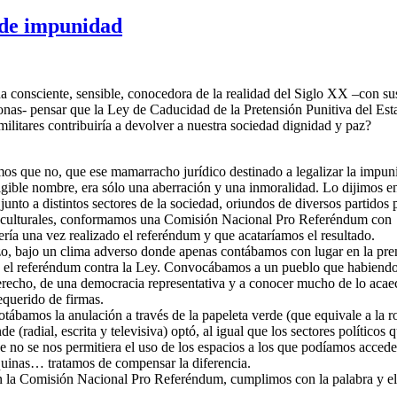
 de impunidad
 consciente, sensible, conocedora de la realidad del Siglo XX –con sus
onas- pensar que la Ley de Caducidad de la Pretensión Punitiva del Est
ilitares contribuiría a devolver a nuestra sociedad dignidad y paz?
s que no, que ese mamarracho jurídico destinado a legalizar la impunid
igible nombre, era sólo una aberración y una inmoralidad. Lo dijimos en
junto a distintos sectores de la sociedad, oriundos de diversos partidos p
y culturales, conformamos una Comisión Nacional Pro Referéndum con el 
ría una vez realizado el referéndum y que acataríamos el resultado.
, bajo un clima adverso donde apenas contábamos con lugar en la prensa
, el referéndum contra la Ley. Convocábamos a un pueblo que habiendo v
recho, de una democracia representativa y a conocer mucho de lo acae
equerido de firmas.
otábamos la anulación a través de la papeleta verde (que equivale a la r
(radial, escrita y televisiva) optó, al igual que los sectores políticos
 que no se nos permitiera el uso de los espacios a los que podíamos acce
 esquinas… tratamos de compensar la diferencia.
 la Comisión Nacional Pro Referéndum, cumplimos con la palabra y el 