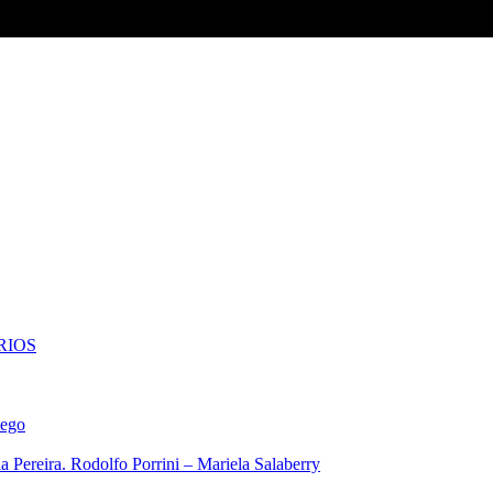
RIOS
iego
 Pereira. Rodolfo Porrini – Mariela Salaberry