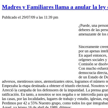
Madres y Familiares llama a anular la ley
Publicado el 29/07/09 a las 11:39 pm
¿Puede, una persona
deberes de las pers
amenazante de los m
Sinceramente creemo
por un apenas intel
En aquel entonces, 
orígenes sociales 
Comisión se disolve
Con mucho esfuerzo
democracia directa
de un Estado de De
adversos, mentirosos unos, atemorizantes otros, logramos el número r
Empezaba la etapa destinada a obtener el triunfo electoral. Nosotros v
Arreció la campaña de los defensores de la impunidad. La prensa grande 
ratificación. En tanto, a nosotros se nos negaba o se intercedía para
las casas, por las localidades, lugares de trabajo y estudio, iglesias,
Perdimos por 42 a 55% Nuestro grupo, como todos los que integraban
Aquel ya lejano 16 de abril de 1989, dijimos: