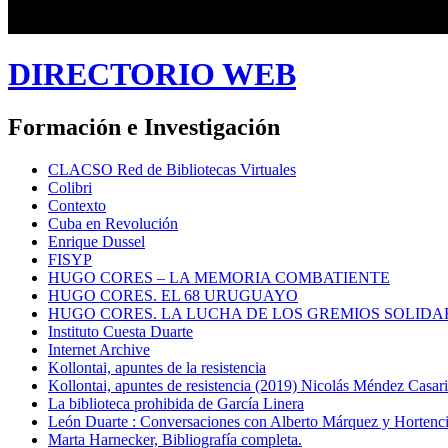
DIRECTORIO WEB
Formación e Investigación
CLACSO Red de Bibliotecas Virtuales
Colibri
Contexto
Cuba en Revolución
Enrique Dussel
FISYP
HUGO CORES – LA MEMORIA COMBATIENTE
HUGO CORES. EL 68 URUGUAYO
HUGO CORES. LA LUCHA DE LOS GREMIOS SOLIDA
Instituto Cuesta Duarte
Internet Archive
Kollontai, apuntes de la resistencia
Kollontai, apuntes de resistencia (2019) Nicolás Méndez Casar
La biblioteca prohibida de García Linera
León Duarte : Conversaciones con Alberto Márquez y Hortencia
Marta Harnecker, Bibliografía completa.