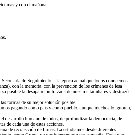
 víctimas y con el mañana;
mos.
, la Secretaría de Seguimiento… la época actual que todos conocemos.
anza), con la memoria, con la prevención de los crímenes de lesa
izo posible la desaparición forzada de nuestros familiares y destrozó
 las formas de su mejor solución posible.
s estamos pagando como país y como pueblo, aunque muchos lo ignoren,
r el desarrollo humano de todos, de profundizar la democracia, de
tas de cada una de estas acciones.
aña de recolección de firmas. La estudiamos desde diferentes
. Por tanto, como Grupo, no nos integramos a esa campaña. Cada uno