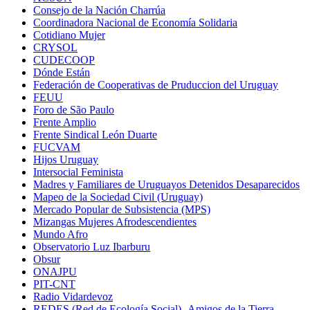
Consejo de la Nación Charrúa
Coordinadora Nacional de Economía Solidaria
Cotidiano Mujer
CRYSOL
CUDECOOP
Dónde Están
Federación de Cooperativas de Pruduccion del Uruguay
FEUU
Foro de São Paulo
Frente Amplio
Frente Sindical León Duarte
FUCVAM
Hijos Uruguay
Intersocial Feminista
Madres y Familiares de Uruguayos Detenidos Desaparecidos
Mapeo de la Sociedad Civil (Uruguay)
Mercado Popular de Subsistencia (MPS)
Mizangas Mujeres Afrodescendientes
Mundo Afro
Observatorio Luz Ibarburu
Obsur
ONAJPU
PIT-CNT
Radio Vidardevoz
REDES (Red de Ecología Social) -Amigos de la Tierra