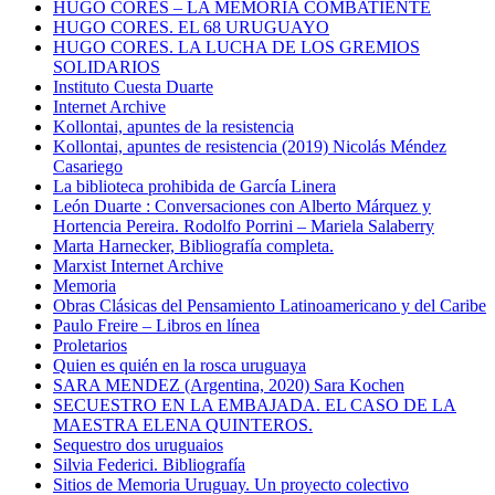
HUGO CORES – LA MEMORIA COMBATIENTE
HUGO CORES. EL 68 URUGUAYO
HUGO CORES. LA LUCHA DE LOS GREMIOS
SOLIDARIOS
Instituto Cuesta Duarte
Internet Archive
Kollontai, apuntes de la resistencia
Kollontai, apuntes de resistencia (2019) Nicolás Méndez
Casariego
La biblioteca prohibida de García Linera
León Duarte : Conversaciones con Alberto Márquez y
Hortencia Pereira. Rodolfo Porrini – Mariela Salaberry
Marta Harnecker, Bibliografía completa.
Marxist Internet Archive
Memoria
Obras Clásicas del Pensamiento Latinoamericano y del Caribe
Paulo Freire – Libros en línea
Proletarios
Quien es quién en la rosca uruguaya
SARA MENDEZ (Argentina, 2020) Sara Kochen
SECUESTRO EN LA EMBAJADA. EL CASO DE LA
MAESTRA ELENA QUINTEROS.
Sequestro dos uruguaios
Silvia Federici. Bibliografía
Sitios de Memoria Uruguay. Un proyecto colectivo