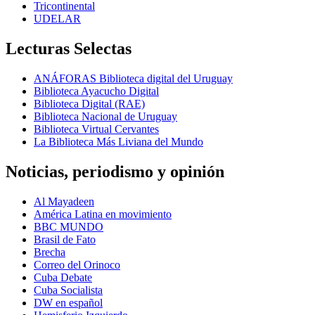
Tricontinental
UDELAR
Lecturas Selectas
ANÁFORAS Biblioteca digital del Uruguay
Biblioteca Ayacucho Digital
Biblioteca Digital (RAE)
Biblioteca Nacional de Uruguay
Biblioteca Virtual Cervantes
La Biblioteca Más Liviana del Mundo
Noticias, periodismo y opinión
Al Mayadeen
América Latina en movimiento
BBC MUNDO
Brasil de Fato
Brecha
Correo del Orinoco
Cuba Debate
Cuba Socialista
DW en español