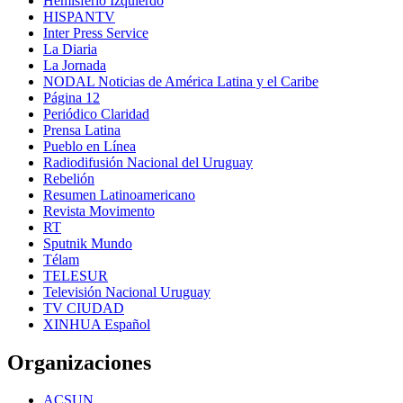
Hemisferio Izquierdo
HISPANTV
Inter Press Service
La Diaria
La Jornada
NODAL Noticias de América Latina y el Caribe
Página 12
Periódico Claridad
Prensa Latina
Pueblo en Línea
Radiodifusión Nacional del Uruguay
Rebelión
Resumen Latinoamericano
Revista Movimento
RT
Sputnik Mundo
Télam
TELESUR
Televisión Nacional Uruguay
TV CIUDAD
XINHUA Español
Organizaciones
ACSUN