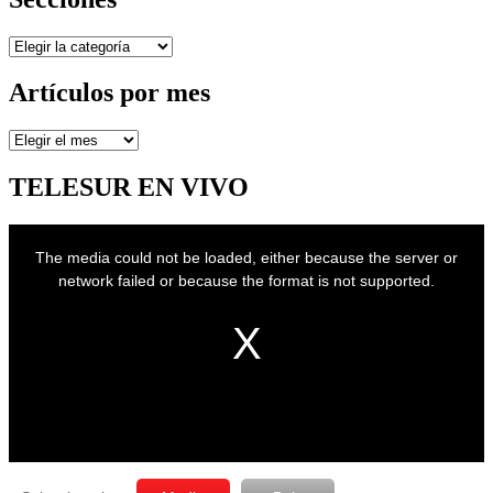
Secciones
Artículos por mes
Artículos
por
mes
TELESUR EN VIVO