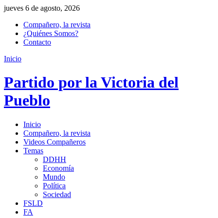
jueves 6 de agosto, 2026
Compañero, la revista
¿Quiénes Somos?
Contacto
Inicio
Partido por la Victoria del
Pueblo
Inicio
Compañero, la revista
Videos Compañeros
Temas
DDHH
Economía
Mundo
Política
Sociedad
FSLD
FA