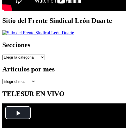
Sitio del Frente Sindical León Duarte
Secciones
Secciones
Artículos por mes
Artículos
por
mes
TELESUR EN VIVO