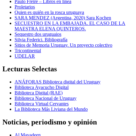
Paulo Freire – Libros en línea
Proletarios
Quien es quién en la rosca uruguaya
SARA MENDEZ (Argentina, 2020) Sara Kochen
SECUESTRO EN LA EMBAJADA. EL CASO DE LA
MAESTRA ELENA QUINTEROS.
Sequestro dos uruguaios
Silvia Federici. Bibliografía
Sitios de Memoria Uruguay. Un proyecto colectivo
Tricontinental
UDELAR
Lecturas Selectas
ANÁFORAS Biblioteca digital del Uruguay
Biblioteca Ayacucho Digital
Biblioteca Digital (RAE)
Biblioteca Nacional de Uruguay
Biblioteca Virtual Cervantes
La Biblioteca Más Liviana del Mundo
Noticias, periodismo y opinión
Al Mayadeen