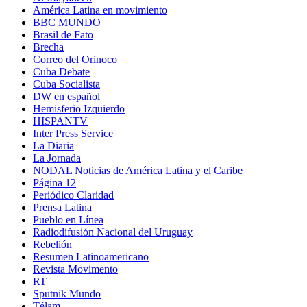
América Latina en movimiento
BBC MUNDO
Brasil de Fato
Brecha
Correo del Orinoco
Cuba Debate
Cuba Socialista
DW en español
Hemisferio Izquierdo
HISPANTV
Inter Press Service
La Diaria
La Jornada
NODAL Noticias de América Latina y el Caribe
Página 12
Periódico Claridad
Prensa Latina
Pueblo en Línea
Radiodifusión Nacional del Uruguay
Rebelión
Resumen Latinoamericano
Revista Movimento
RT
Sputnik Mundo
Télam