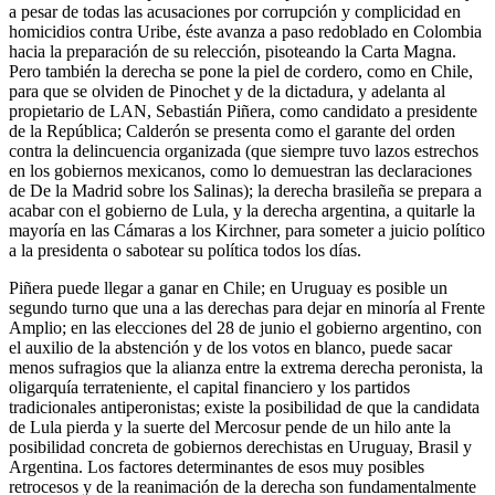
a pesar de todas las acusaciones por corrupción y complicidad en
homicidios contra Uribe, éste avanza a paso redoblado en Colombia
hacia la preparación de su relección, pisoteando la Carta Magna.
Pero también la derecha se pone la piel de cordero, como en Chile,
para que se olviden de Pinochet y de la dictadura, y adelanta al
propietario de LAN, Sebastián Piñera, como candidato a presidente
de la República; Calderón se presenta como el garante del orden
contra la delincuencia organizada (que siempre tuvo lazos estrechos
en los gobiernos mexicanos, como lo demuestran las declaraciones
de De la Madrid sobre los Salinas); la derecha brasileña se prepara a
acabar con el gobierno de Lula, y la derecha argentina, a quitarle la
mayoría en las Cámaras a los Kirchner, para someter a juicio político
a la presidenta o sabotear su política todos los días.
Piñera puede llegar a ganar en Chile; en Uruguay es posible un
segundo turno que una a las derechas para dejar en minoría al Frente
Amplio; en las elecciones del 28 de junio el gobierno argentino, con
el auxilio de la abstención y de los votos en blanco, puede sacar
menos sufragios que la alianza entre la extrema derecha peronista, la
oligarquía terrateniente, el capital financiero y los partidos
tradicionales antiperonistas; existe la posibilidad de que la candidata
de Lula pierda y la suerte del Mercosur pende de un hilo ante la
posibilidad concreta de gobiernos derechistas en Uruguay, Brasil y
Argentina. Los factores determinantes de esos muy posibles
retrocesos y de la reanimación de la derecha son fundamentalmente