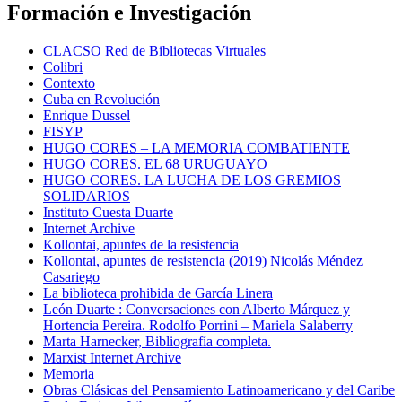
Formación e Investigación
CLACSO Red de Bibliotecas Virtuales
Colibri
Contexto
Cuba en Revolución
Enrique Dussel
FISYP
HUGO CORES – LA MEMORIA COMBATIENTE
HUGO CORES. EL 68 URUGUAYO
HUGO CORES. LA LUCHA DE LOS GREMIOS
SOLIDARIOS
Instituto Cuesta Duarte
Internet Archive
Kollontai, apuntes de la resistencia
Kollontai, apuntes de resistencia (2019) Nicolás Méndez
Casariego
La biblioteca prohibida de García Linera
León Duarte : Conversaciones con Alberto Márquez y
Hortencia Pereira. Rodolfo Porrini – Mariela Salaberry
Marta Harnecker, Bibliografía completa.
Marxist Internet Archive
Memoria
Obras Clásicas del Pensamiento Latinoamericano y del Caribe