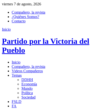
viernes 7 de agosto, 2026
Compañero, la revista
¿Quiénes Somos?
Contacto
Inicio
Partido por la Victoria del
Pueblo
Inicio
Compañero, la revista
Videos Compañeros
Temas
DDHH
Economía
Mundo
Política
Sociedad
FSLD
FA