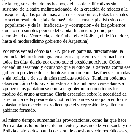
de la tergiversación de los hechos, del uso de calificativos sin
sustento, de la sátira malintencionada, de la creación de miedos a la
inseguridad, a las pandemias, a la crisis económica, todas las cuales
no serían resultado –¡faltaría más!– del sistema capitalista sino del
«populismo» y de la «ineficacia» y «corrupción» de los gobiernos
que no son simples peones del capital financiero (como, por
ejemplo, el de Venezuela, el de Cuba, el de Bolivia, el de Ecuador y
hasta el moderadísimo gobierno de Argentina).
Podemos ver así cómo la CNN pide en pantalla, directamente, la
renuncia del presidente guatemalteco al que entrevista y machaca
todos los días, dando por cierto que el presidente Álvaro Colom
ordenó un asesinato y ocultando que el odio de la derecha contra ese
gobierno proviene de las limpiezas que ordenó a las fuerzas armadas
y ala policía, y de sus tímidas medidas sociales. También podemos
observar cómo Globovisión exhorta a los militares venezolanos a
«ponerse los pantalones» contra el gobierno, o como todos los
medios del grupo argentino Clarín especulan sobre la necesidad de
la renuncia de la presidenta Cristina Fernández si no gana en forma
aplastante las elecciones, y dicen que el vicepresidente ya tiene un
gabinete formado.
Al mismo tiempo, aumentan las provocaciones, como las que hace
Perú al dar asilo político a delincuentes y asesinos de Venezuela y de
Bolivia disfrazados para la ocasión de opositores «democráticos» y,