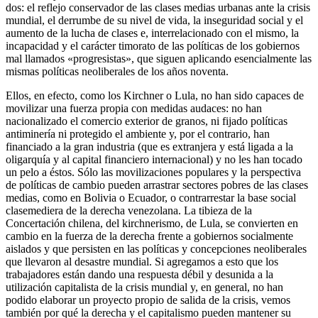
dos: el reflejo conservador de las clases medias urbanas ante la crisis
mundial, el derrumbe de su nivel de vida, la inseguridad social y el
aumento de la lucha de clases e, interrelacionado con el mismo, la
incapacidad y el carácter timorato de las políticas de los gobiernos
mal llamados «progresistas», que siguen aplicando esencialmente las
mismas políticas neoliberales de los años noventa.
Ellos, en efecto, como los Kirchner o Lula, no han sido capaces de
movilizar una fuerza propia con medidas audaces: no han
nacionalizado el comercio exterior de granos, ni fijado políticas
antiminería ni protegido el ambiente y, por el contrario, han
financiado a la gran industria (que es extranjera y está ligada a la
oligarquía y al capital financiero internacional) y no les han tocado
un pelo a éstos. Sólo las movilizaciones populares y la perspectiva
de políticas de cambio pueden arrastrar sectores pobres de las clases
medias, como en Bolivia o Ecuador, o contrarrestar la base social
clasemediera de la derecha venezolana. La tibieza de la
Concertación chilena, del kirchnerismo, de Lula, se convierten en
cambio en la fuerza de la derecha frente a gobiernos socialmente
aislados y que persisten en las políticas y concepciones neoliberales
que llevaron al desastre mundial. Si agregamos a esto que los
trabajadores están dando una respuesta débil y desunida a la
utilización capitalista de la crisis mundial y, en general, no han
podido elaborar un proyecto propio de salida de la crisis, vemos
también por qué la derecha y el capitalismo pueden mantener su