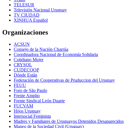
TELESUR
Televisión Nacional Uruguay
TV CIUDAD
XINHUA Español
Organizaciones
ACSUN
Consejo de la Nación Charrúa
Coordinadora Nacional de Economía Solidaria
Cotidiano Mujer
CRYSOL
CUDECOOP
Dónde Están
Federación de Cooperativas de Pruduccion del Uruguay
FEUU
Foro de São Paulo
Frente Amplio
Frente Sindical León Duarte
FUCVAM
Hijos Uruguay
Intersocial Feminista
Madres y Familiares de Uruguayos Detenidos Desaparecidos
Mapeo de la Sociedad Civil (Uruguay)