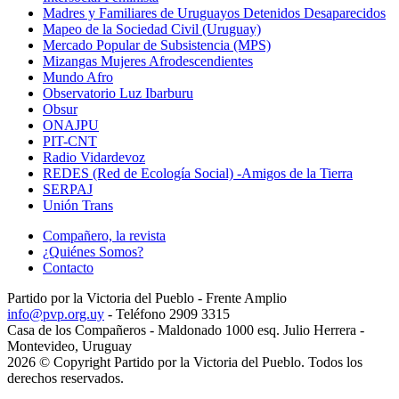
Madres y Familiares de Uruguayos Detenidos Desaparecidos
Mapeo de la Sociedad Civil (Uruguay)
Mercado Popular de Subsistencia (MPS)
Mizangas Mujeres Afrodescendientes
Mundo Afro
Observatorio Luz Ibarburu
Obsur
ONAJPU
PIT-CNT
Radio Vidardevoz
REDES (Red de Ecología Social) -Amigos de la Tierra
SERPAJ
Unión Trans
Compañero, la revista
¿Quiénes Somos?
Contacto
Partido por la Victoria del Pueblo - Frente Amplio
info@pvp.org.uy
- Teléfono 2909 3315
Casa de los Compañeros - Maldonado 1000 esq. Julio Herrera -
Montevideo, Uruguay
2026 © Copyright Partido por la Victoria del Pueblo. Todos los
derechos reservados.