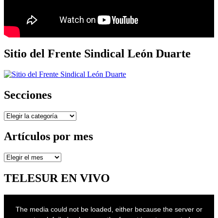
Sitio del Frente Sindical León Duarte
Secciones
Secciones
Artículos por mes
Artículos
por
mes
TELESUR EN VIVO