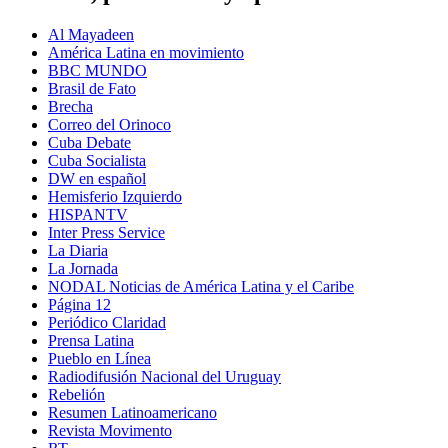
Al Mayadeen
América Latina en movimiento
BBC MUNDO
Brasil de Fato
Brecha
Correo del Orinoco
Cuba Debate
Cuba Socialista
DW en español
Hemisferio Izquierdo
HISPANTV
Inter Press Service
La Diaria
La Jornada
NODAL Noticias de América Latina y el Caribe
Página 12
Periódico Claridad
Prensa Latina
Pueblo en Línea
Radiodifusión Nacional del Uruguay
Rebelión
Resumen Latinoamericano
Revista Movimento