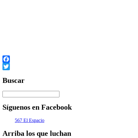
Bush se va sin haber entendido nada, aislado y derrotado. En
esto también la herencia de Obama no es nada leve.
Traducción: Insurrectasypunto
Texto en portugués: www.cartamaior.com.br
Texto en español: www.insurrectasypunto.org
Tomado de rebelion.org, 21/01/09
Facebook
Twitter
Buscar
Síguenos en Facebook
567 El Espacio
Arriba los que luchan