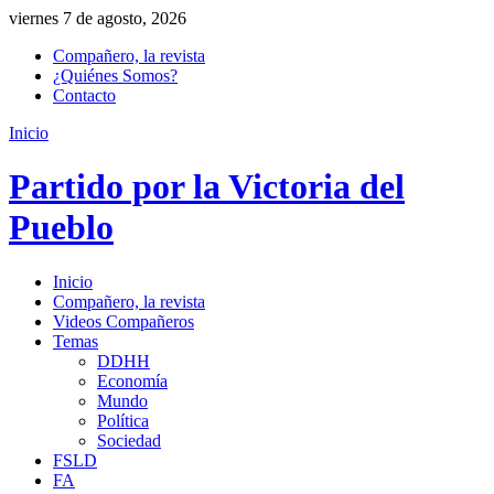
viernes 7 de agosto, 2026
Compañero, la revista
¿Quiénes Somos?
Contacto
Inicio
Partido por la Victoria del
Pueblo
Inicio
Compañero, la revista
Videos Compañeros
Temas
DDHH
Economía
Mundo
Política
Sociedad
FSLD
FA