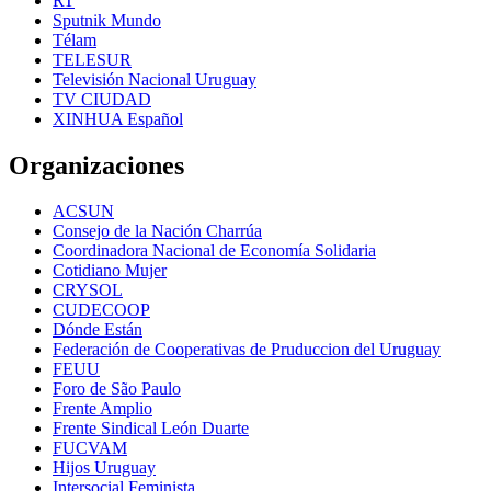
RT
Sputnik Mundo
Télam
TELESUR
Televisión Nacional Uruguay
TV CIUDAD
XINHUA Español
Organizaciones
ACSUN
Consejo de la Nación Charrúa
Coordinadora Nacional de Economía Solidaria
Cotidiano Mujer
CRYSOL
CUDECOOP
Dónde Están
Federación de Cooperativas de Pruduccion del Uruguay
FEUU
Foro de São Paulo
Frente Amplio
Frente Sindical León Duarte
FUCVAM
Hijos Uruguay
Intersocial Feminista