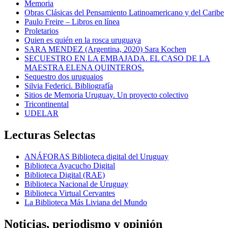
Memoria
Obras Clásicas del Pensamiento Latinoamericano y del Caribe
Paulo Freire – Libros en línea
Proletarios
Quien es quién en la rosca uruguaya
SARA MENDEZ (Argentina, 2020) Sara Kochen
SECUESTRO EN LA EMBAJADA. EL CASO DE LA
MAESTRA ELENA QUINTEROS.
Sequestro dos uruguaios
Silvia Federici. Bibliografía
Sitios de Memoria Uruguay. Un proyecto colectivo
Tricontinental
UDELAR
Lecturas Selectas
ANÁFORAS Biblioteca digital del Uruguay
Biblioteca Ayacucho Digital
Biblioteca Digital (RAE)
Biblioteca Nacional de Uruguay
Biblioteca Virtual Cervantes
La Biblioteca Más Liviana del Mundo
Noticias, periodismo y opinión