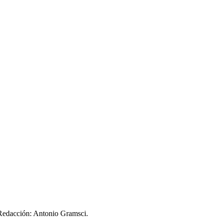
nclusiva, aunque siempre conflictiva, basada no sólo en una difer
o imaginado y luego hecho, puede ser re-imaginado y re-hecho. El i
s bien: hoy el aire está un poco contaminado; pero puede limpiarse.
 Redacción: Antonio Gramsci.