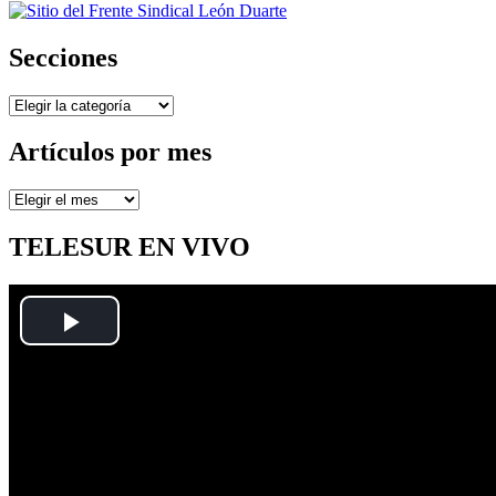
Secciones
Secciones
Artículos por mes
Artículos
por
mes
TELESUR EN VIVO