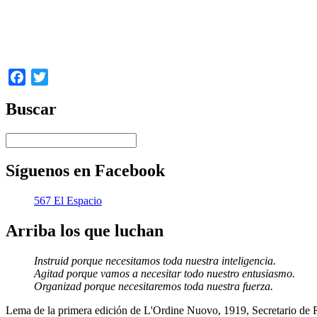
neoliberalismo destructivo. Debemos imaginarnos una ciudad más i
prácticas políticas y económicas. Si nuestro mundo urbano ha sid
luchar. “El aire de la ciudad nos hace libres”, solía decirse. Pue
Tomado de www.sinpermiso.info, 05/10/08.
Facebook
Twitter
Buscar
Síguenos en Facebook
567 El Espacio
Arriba los que luchan
Instruid porque necesitamos toda nuestra inteligencia.
Agitad porque vamos a necesitar todo nuestro entusiasmo.
Organizad porque necesitaremos toda nuestra fuerza.
Lema de la primera edición de L'Ordine Nuovo, 1919, Secretario de