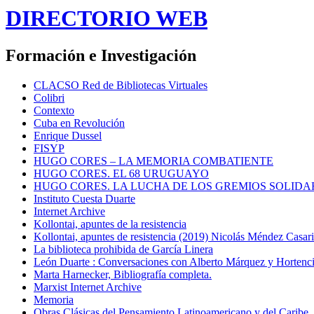
DIRECTORIO WEB
Formación e Investigación
CLACSO Red de Bibliotecas Virtuales
Colibri
Contexto
Cuba en Revolución
Enrique Dussel
FISYP
HUGO CORES – LA MEMORIA COMBATIENTE
HUGO CORES. EL 68 URUGUAYO
HUGO CORES. LA LUCHA DE LOS GREMIOS SOLIDA
Instituto Cuesta Duarte
Internet Archive
Kollontai, apuntes de la resistencia
Kollontai, apuntes de resistencia (2019) Nicolás Méndez Casar
La biblioteca prohibida de García Linera
León Duarte : Conversaciones con Alberto Márquez y Hortencia
Marta Harnecker, Bibliografía completa.
Marxist Internet Archive
Memoria
Obras Clásicas del Pensamiento Latinoamericano y del Caribe