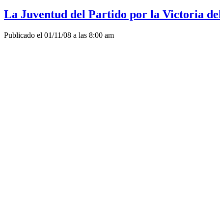
La Juventud del Partido por la Victoria de
Publicado el 01/11/08 a las 8:00 am
Compartimos, en rasgos generales, la visión global del análisis y 
Pero nos resulta preciso agregar algunos puntos, reforzar otros o
 Educación:
Consideramos que debemos respetar en la Ley de Educación y en 
adherimos con fuerza al reclamo de “Autonomía y Cogobierno”, 
Nos oponemos a las matriculas universitarias pero adherimos a la d
Consideramos que los exámenes de ingreso o los cupos no son étic
Estamos de acuerdo con la restricción “cero previas” en las univ
injusticia, facilitándole el estudio a las clases privilegiadas que 
No consideramos que la Universidad debe hacerse cargo del bajo n
Nos preocupa profundamente la deserción en la educación secundar
funcionarios a quiénes no la hayan finalizado como él mismo exig
Creemos que en estos temas no vale la excusa “no hay dinero”. 
Rechazamos la concepción “educarse para el trabajo”. El ser H