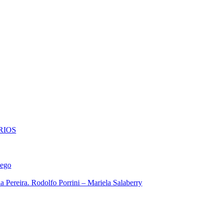
RIOS
iego
 Pereira. Rodolfo Porrini – Mariela Salaberry