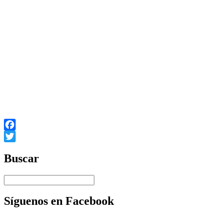
Empecemos ahora.
 Uruguay Democrático:
Otra realidad en construcción es un Uruguay profundamente democ
debe incluir en su programa eliminar todo resabio de Impunidad.
Los temas omitidos en este documento son, justamente, en los q
Viva el Frente Amplio y sus jóvenes
Viva la sociedad organizada
Socialismo y Libertad
Juventudes del Partido por la Victoria del Pueblo
Facebook
Twitter
Buscar
Síguenos en Facebook