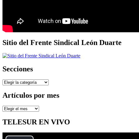
Sitio del Frente Sindical León Duarte
Secciones
Secciones
Artículos por mes
Artículos
por
mes
TELESUR EN VIVO