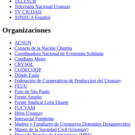
TELESUR
Televisión Nacional Uruguay
TV CIUDAD
XINHUA Español
Organizaciones
ACSUN
Consejo de la Nación Charrúa
Coordinadora Nacional de Economía Solidaria
Cotidiano Mujer
CRYSOL
CUDECOOP
Dónde Están
Federación de Cooperativas de Pruduccion del Uruguay
FEUU
Foro de São Paulo
Frente Amplio
Frente Sindical León Duarte
FUCVAM
Hijos Uruguay
Intersocial Feminista
Madres y Familiares de Uruguayos Detenidos Desaparecidos
Mapeo de la Sociedad Civil (Uruguay)
Mercado Popular de Subsistencia (MPS)