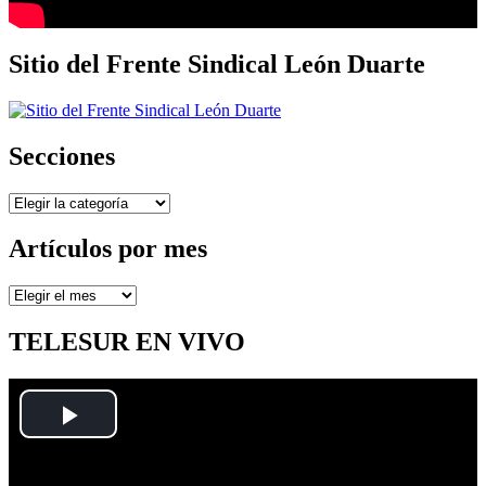
Sitio del Frente Sindical León Duarte
Secciones
Secciones
Artículos por mes
Artículos
por
mes
TELESUR EN VIVO