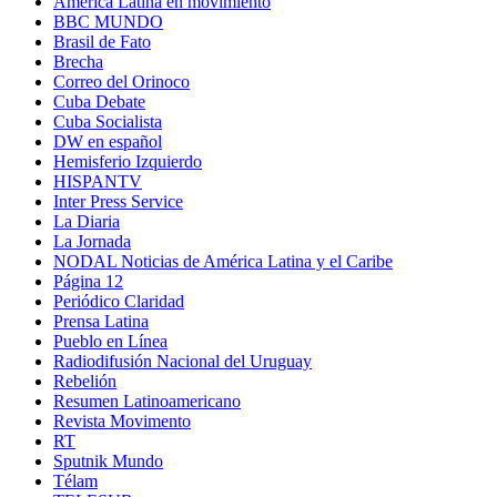
América Latina en movimiento
BBC MUNDO
Brasil de Fato
Brecha
Correo del Orinoco
Cuba Debate
Cuba Socialista
DW en español
Hemisferio Izquierdo
HISPANTV
Inter Press Service
La Diaria
La Jornada
NODAL Noticias de América Latina y el Caribe
Página 12
Periódico Claridad
Prensa Latina
Pueblo en Línea
Radiodifusión Nacional del Uruguay
Rebelión
Resumen Latinoamericano
Revista Movimento
RT
Sputnik Mundo
Télam