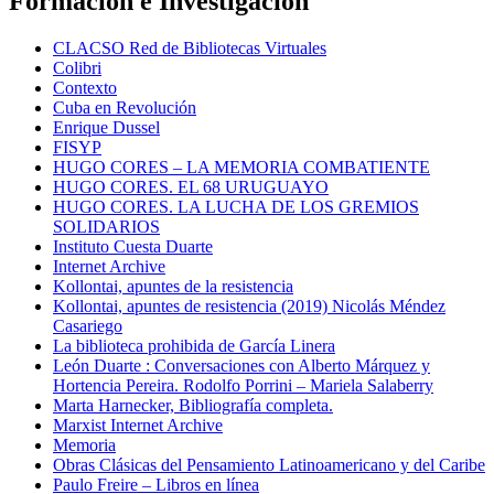
Formación e Investigación
CLACSO Red de Bibliotecas Virtuales
Colibri
Contexto
Cuba en Revolución
Enrique Dussel
FISYP
HUGO CORES – LA MEMORIA COMBATIENTE
HUGO CORES. EL 68 URUGUAYO
HUGO CORES. LA LUCHA DE LOS GREMIOS
SOLIDARIOS
Instituto Cuesta Duarte
Internet Archive
Kollontai, apuntes de la resistencia
Kollontai, apuntes de resistencia (2019) Nicolás Méndez
Casariego
La biblioteca prohibida de García Linera
León Duarte : Conversaciones con Alberto Márquez y
Hortencia Pereira. Rodolfo Porrini – Mariela Salaberry
Marta Harnecker, Bibliografía completa.
Marxist Internet Archive
Memoria
Obras Clásicas del Pensamiento Latinoamericano y del Caribe
Paulo Freire – Libros en línea