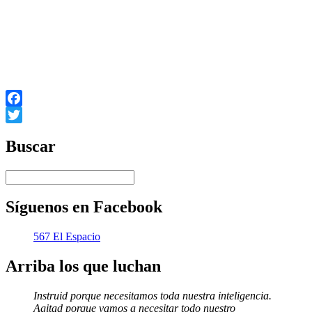
colapsó, cuando los EEUU suspendieron la convertibilidad al
oro del dólar. Eso creó la insólita situación por la que el dólar
llegó a convertirse en la «moneda de reserva» para los oros
países que estaban en Bretton Woods.
Tomado de www.sinpermiso.info, 12/10/08.
Facebook
Twitter
Buscar
Síguenos en Facebook
567 El Espacio
Arriba los que luchan
Instruid porque necesitamos toda nuestra inteligencia.
Agitad porque vamos a necesitar todo nuestro