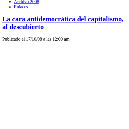
Archivo 2008
Enlaces
La cara antidemocrática del capitalismo,
al descubierto
Publicado el 17/10/08 a las 12:00 am
Por Noam Chomsky.
El desarrollo de
una campaña
presidencial
norteamericana
simultánea al
desenlace de la
crisis de los
mercados
financieros ofrece
una de esas
ocasiones en que
los sistemas político