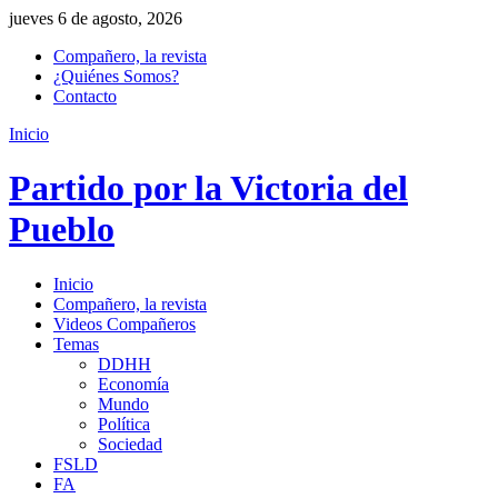
jueves 6 de agosto, 2026
Compañero, la revista
¿Quiénes Somos?
Contacto
Inicio
Partido por la Victoria del
Pueblo
Inicio
Compañero, la revista
Videos Compañeros
Temas
DDHH
Economía
Mundo
Política
Sociedad
FSLD
FA