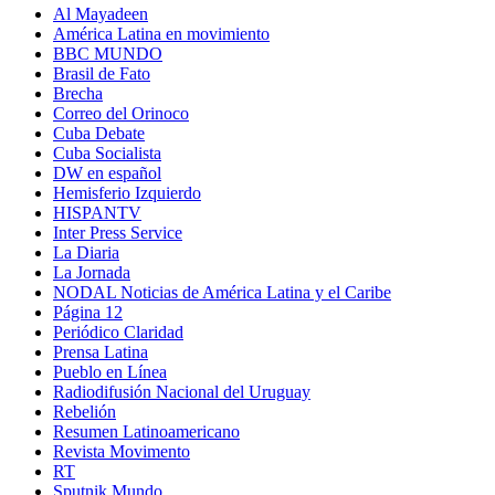
Al Mayadeen
América Latina en movimiento
BBC MUNDO
Brasil de Fato
Brecha
Correo del Orinoco
Cuba Debate
Cuba Socialista
DW en español
Hemisferio Izquierdo
HISPANTV
Inter Press Service
La Diaria
La Jornada
NODAL Noticias de América Latina y el Caribe
Página 12
Periódico Claridad
Prensa Latina
Pueblo en Línea
Radiodifusión Nacional del Uruguay
Rebelión
Resumen Latinoamericano
Revista Movimento
RT
Sputnik Mundo