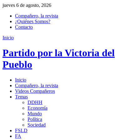
jueves 6 de agosto, 2026
Compañero, la revista
¿Quiénes Somos?
Contacto
Inicio
Partido por la Victoria del
Pueblo
Inicio
Compañero, la revista
Videos Compañeros
Temas
DDHH
Economía
Mundo
Política
Sociedad
FSLD
FA