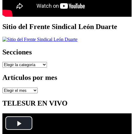
Sitio del Frente Sindical León Duarte
Secciones
Secciones
Artículos por mes
Artículos
por
mes
TELESUR EN VIVO