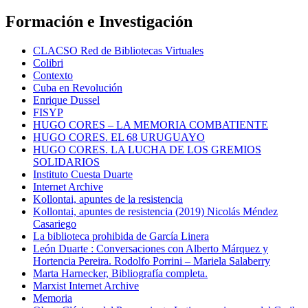
Formación e Investigación
CLACSO Red de Bibliotecas Virtuales
Colibri
Contexto
Cuba en Revolución
Enrique Dussel
FISYP
HUGO CORES – LA MEMORIA COMBATIENTE
HUGO CORES. EL 68 URUGUAYO
HUGO CORES. LA LUCHA DE LOS GREMIOS
SOLIDARIOS
Instituto Cuesta Duarte
Internet Archive
Kollontai, apuntes de la resistencia
Kollontai, apuntes de resistencia (2019) Nicolás Méndez
Casariego
La biblioteca prohibida de García Linera
León Duarte : Conversaciones con Alberto Márquez y
Hortencia Pereira. Rodolfo Porrini – Mariela Salaberry
Marta Harnecker, Bibliografía completa.
Marxist Internet Archive
Memoria