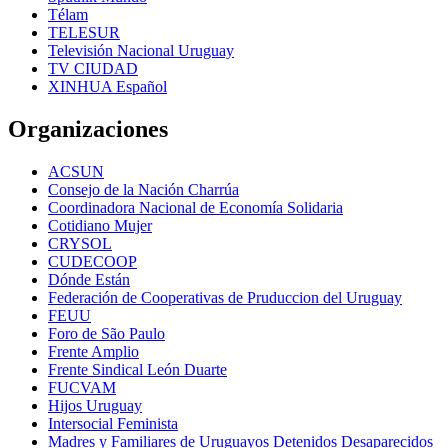
Télam
TELESUR
Televisión Nacional Uruguay
TV CIUDAD
XINHUA Español
Organizaciones
ACSUN
Consejo de la Nación Charrúa
Coordinadora Nacional de Economía Solidaria
Cotidiano Mujer
CRYSOL
CUDECOOP
Dónde Están
Federación de Cooperativas de Pruduccion del Uruguay
FEUU
Foro de São Paulo
Frente Amplio
Frente Sindical León Duarte
FUCVAM
Hijos Uruguay
Intersocial Feminista
Madres y Familiares de Uruguayos Detenidos Desaparecidos