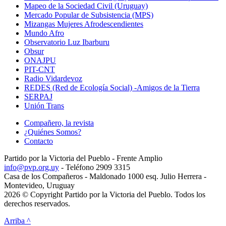
Mapeo de la Sociedad Civil (Uruguay)
Mercado Popular de Subsistencia (MPS)
Mizangas Mujeres Afrodescendientes
Mundo Afro
Observatorio Luz Ibarburu
Obsur
ONAJPU
PIT-CNT
Radio Vidardevoz
REDES (Red de Ecología Social) -Amigos de la Tierra
SERPAJ
Unión Trans
Compañero, la revista
¿Quiénes Somos?
Contacto
Partido por la Victoria del Pueblo - Frente Amplio
info@pvp.org.uy
- Teléfono 2909 3315
Casa de los Compañeros - Maldonado 1000 esq. Julio Herrera -
Montevideo, Uruguay
2026 © Copyright Partido por la Victoria del Pueblo. Todos los
derechos reservados.
Arriba ^