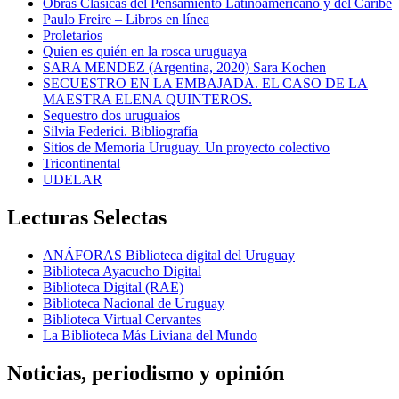
Obras Clásicas del Pensamiento Latinoamericano y del Caribe
Paulo Freire – Libros en línea
Proletarios
Quien es quién en la rosca uruguaya
SARA MENDEZ (Argentina, 2020) Sara Kochen
SECUESTRO EN LA EMBAJADA. EL CASO DE LA
MAESTRA ELENA QUINTEROS.
Sequestro dos uruguaios
Silvia Federici. Bibliografía
Sitios de Memoria Uruguay. Un proyecto colectivo
Tricontinental
UDELAR
Lecturas Selectas
ANÁFORAS Biblioteca digital del Uruguay
Biblioteca Ayacucho Digital
Biblioteca Digital (RAE)
Biblioteca Nacional de Uruguay
Biblioteca Virtual Cervantes
La Biblioteca Más Liviana del Mundo
Noticias, periodismo y opinión