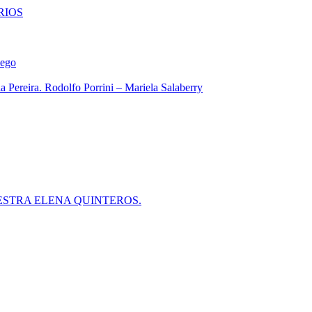
RIOS
iego
 Pereira. Rodolfo Porrini – Mariela Salaberry
ESTRA ELENA QUINTEROS.