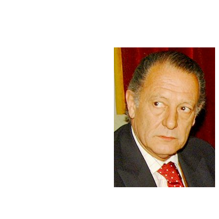
 que imperaron en la región,
n el local de la Coordinadora N del
pez Goldaracena, y el dirigente
al, hasta la condena a los militares.
gentinos en el país vecino.
 en los asuntos internos de nuestro
mpatriotas uruguayos, afectados por
cidos integrantes de organismos de defensa de los derechos humanos
dinadora N a fin de evacuar dudas.