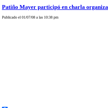
Patiño Mayer participó en charla organiz
Publicado el 01/07/08 a las 10:38 pm
La República, 1/7/2008.
El embajador argentino en nuestro país, Hernán Patiño Mayer participó
organizado por el Partido por la Victoria del Pueblo (PVP). El evento,
Frente Amplio (8 de Octubre y Estero Bellaco). Además del diplomáti
sindical Luis Puig.
En la oportunidad, fue emitido un documental que mostró cómo se produ
Patiño Mayer transmitió a los participantes de la charla, la experienci
Fuentes que participaron del encuentro informaron que el diplomático a
país. Señaló que su participación obedecía a dar su testimonio sobre 
el Plan Cóndor.
La charla, que tuvo como marco el recuerdo del 27 de junio de 1973,
como lo son Sara Méndez y Raúl Olivera. Luego de las exposiciones hu