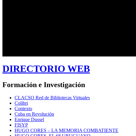
DIRECTORIO WEB
Formación e Investigación
CLACSO Red de Bibliotecas Virtuales
Colibri
Contexto
Cuba en Revolución
Enrique Dussel
FISYP
HUGO CORES – LA MEMORIA COMBATIENTE
HUGO CORES. EL 68 URUGUAYO