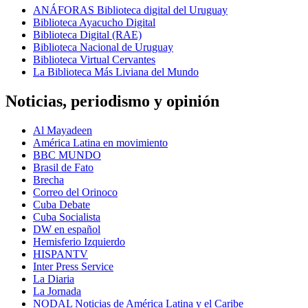
ANÁFORAS Biblioteca digital del Uruguay
Biblioteca Ayacucho Digital
Biblioteca Digital (RAE)
Biblioteca Nacional de Uruguay
Biblioteca Virtual Cervantes
La Biblioteca Más Liviana del Mundo
Noticias, periodismo y opinión
Al Mayadeen
América Latina en movimiento
BBC MUNDO
Brasil de Fato
Brecha
Correo del Orinoco
Cuba Debate
Cuba Socialista
DW en español
Hemisferio Izquierdo
HISPANTV
Inter Press Service
La Diaria
La Jornada
NODAL Noticias de América Latina y el Caribe