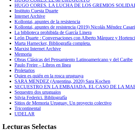
HUGO CORES. LA LUCHA DE LOS GREMIOS SOLIDA
Instituto Cuesta Duarte
Internet Archive
Kollontai, apuntes de la resistencia
Kollontai, apuntes de resistencia (2019) Nicolás Méndez Casar
La biblioteca prohibida de García Linera
León Duarte : Conversaciones con Alberto Márquez y Hortencia
Marta Harnecker, Bibliografía completa.
Marxist Internet Archive
Memoria
Obras Clásicas del Pensamiento Latinoamericano y del Caribe
Paulo Freire – Libros en línea
Proletarios
Quien es quién en la rosca uruguaya
SARA MENDEZ (Argentina, 2020) Sara Kochen
SECUESTRO EN LA EMBAJADA. EL CASO DE LA MA
Sequestro dos uruguaios
Silvia Federici. Bibliografía
Sitios de Memoria Uruguay. Un proyecto colectivo
Tricontinental
UDELAR
Lecturas Selectas