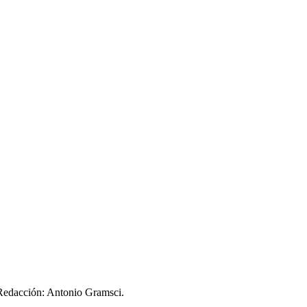
rno saludo al pueblo uruguayo y nos convocamos para
el XV Encu
de nuestros pueblos y por el socialismo.
 Redacción: Antonio Gramsci.