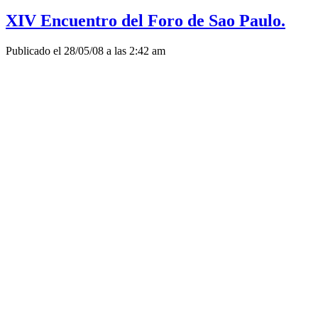
XIV Encuentro del Foro de Sao Paulo.
Publicado el 28/05/08 a las 2:42 am
DECLARACION FINAL
Reunidos en Montevideo en el XIV Foro de San Pablo entre los d
partidos participantes declaran:
El XIV Foro se realiza en momentos en que la humanidad se encuen
del gran capital.
La política de
guerra preventiva llevada adelante por Estados Un
pretende por esta vía desarrollar su pretensión hegemónica, fren
permitan a nuestro continente una mejor defensa de sus riquezas n
Hoy el
planeta se ve amenazado por el profundo deterioro del me
naturales. Sin embargo los países industrializados se niegan a tom
desastre.
La crisis financiera en EEUU amenaza, junto con el aumento inconte
La manipulación y especulación desatada por las grandes transna
de la propiedad de las tierras, los monocultivos irracionales, el u
productos agrícolas, que amenazan con sumir a grandes poblacion