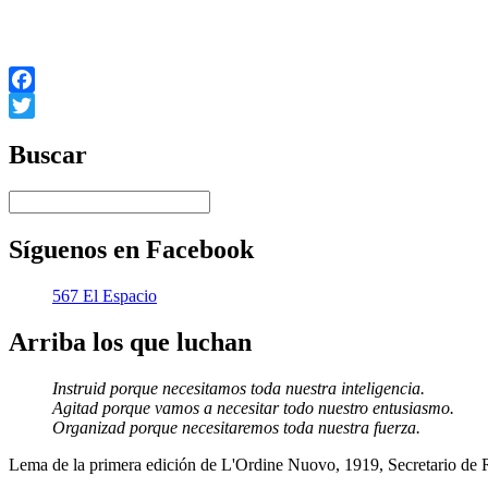
Al culminar nuestros trabajos en Montevideo dejamos un frate
inquebrantable voluntad de lucha por lograr la definitiva liberación 
Facebook
Twitter
Buscar
Síguenos en Facebook
567 El Espacio
Arriba los que luchan
Instruid porque necesitamos toda nuestra inteligencia.
Agitad porque vamos a necesitar todo nuestro entusiasmo.
Organizad porque necesitaremos toda nuestra fuerza.
Lema de la primera edición de L'Ordine Nuovo, 1919, Secretario de