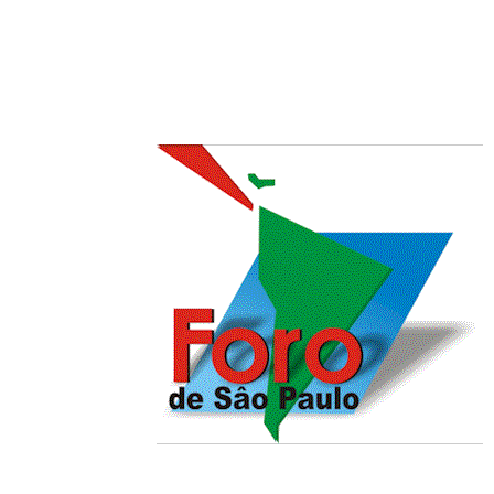
dos de 35 países, los
icamente en beneficio
del mundo. El imperio
dad e integración que
lvaje de los recursos
nuar por el camino del
al.
tos, la concentración
s fuentes acuíferas, han provocado una escalada de los
precios de los