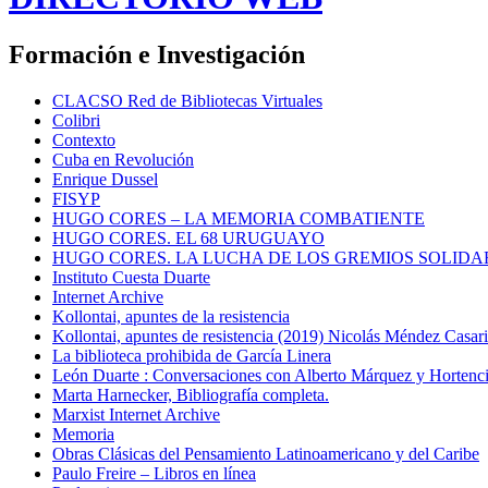
Formación e Investigación
CLACSO Red de Bibliotecas Virtuales
Colibri
Contexto
Cuba en Revolución
Enrique Dussel
FISYP
HUGO CORES – LA MEMORIA COMBATIENTE
HUGO CORES. EL 68 URUGUAYO
HUGO CORES. LA LUCHA DE LOS GREMIOS SOLIDA
Instituto Cuesta Duarte
Internet Archive
Kollontai, apuntes de la resistencia
Kollontai, apuntes de resistencia (2019) Nicolás Méndez Casar
La biblioteca prohibida de García Linera
León Duarte : Conversaciones con Alberto Márquez y Hortencia
Marta Harnecker, Bibliografía completa.
Marxist Internet Archive
Memoria
Obras Clásicas del Pensamiento Latinoamericano y del Caribe
Paulo Freire – Libros en línea