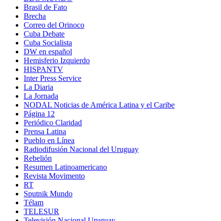
Brasil de Fato
Brecha
Correo del Orinoco
Cuba Debate
Cuba Socialista
DW en español
Hemisferio Izquierdo
HISPANTV
Inter Press Service
La Diaria
La Jornada
NODAL Noticias de América Latina y el Caribe
Página 12
Periódico Claridad
Prensa Latina
Pueblo en Línea
Radiodifusión Nacional del Uruguay
Rebelión
Resumen Latinoamericano
Revista Movimento
RT
Sputnik Mundo
Télam
TELESUR
Televisión Nacional Uruguay