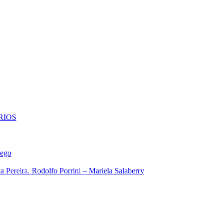
RIOS
iego
 Pereira. Rodolfo Porrini – Mariela Salaberry