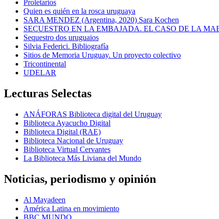
Proletarios
Quien es quién en la rosca uruguaya
SARA MENDEZ (Argentina, 2020) Sara Kochen
SECUESTRO EN LA EMBAJADA. EL CASO DE LA MA
Sequestro dos uruguaios
Silvia Federici. Bibliografía
Sitios de Memoria Uruguay. Un proyecto colectivo
Tricontinental
UDELAR
Lecturas Selectas
ANÁFORAS Biblioteca digital del Uruguay
Biblioteca Ayacucho Digital
Biblioteca Digital (RAE)
Biblioteca Nacional de Uruguay
Biblioteca Virtual Cervantes
La Biblioteca Más Liviana del Mundo
Noticias, periodismo y opinión
Al Mayadeen
América Latina en movimiento
BBC MUNDO