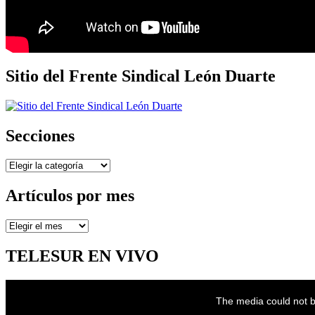
Sitio del Frente Sindical León Duarte
Secciones
Secciones
Artículos por mes
Artículos
por
mes
TELESUR EN VIVO