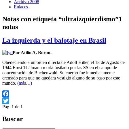
Archivo 2008
Enlaces
Notas con etiqueta “ultraizquierdismo”
1
notas
La izquierda y el balotaje en Brasil
Por Atilio A. Boron.
Obedeciendo a un orden directa de Adolf Hitler, el 18 de Agosto de
1944 Ernst Thälmann moría fusilado por las SS en el campo de
concentración de Buchenwald. Su cuerpo fue inmediatamente
cremado para que no quedara vestigio alguno de su paso por este
mundo.
(más…)
Facebook
Pág. 1 de 1
Twitter
Buscar