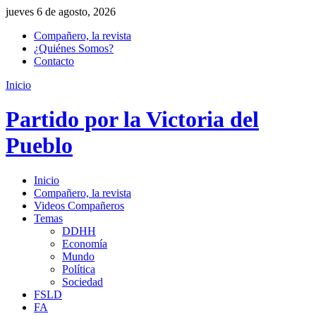
jueves 6 de agosto, 2026
Compañero, la revista
¿Quiénes Somos?
Contacto
Inicio
Partido por la Victoria del
Pueblo
Inicio
Compañero, la revista
Videos Compañeros
Temas
DDHH
Economía
Mundo
Política
Sociedad
FSLD
FA