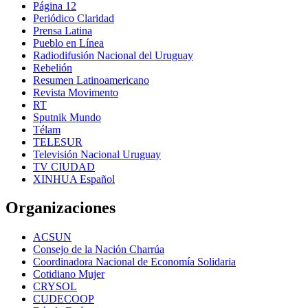
Página 12
Periódico Claridad
Prensa Latina
Pueblo en Línea
Radiodifusión Nacional del Uruguay
Rebelión
Resumen Latinoamericano
Revista Movimento
RT
Sputnik Mundo
Télam
TELESUR
Televisión Nacional Uruguay
TV CIUDAD
XINHUA Español
Organizaciones
ACSUN
Consejo de la Nación Charrúa
Coordinadora Nacional de Economía Solidaria
Cotidiano Mujer
CRYSOL
CUDECOOP