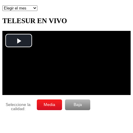
Artículos
por
mes
TELESUR EN VIVO