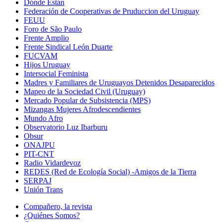
Dónde Están
Federación de Cooperativas de Pruduccion del Uruguay
FEUU
Foro de São Paulo
Frente Amplio
Frente Sindical León Duarte
FUCVAM
Hijos Uruguay
Intersocial Feminista
Madres y Familiares de Uruguayos Detenidos Desaparecidos
Mapeo de la Sociedad Civil (Uruguay)
Mercado Popular de Subsistencia (MPS)
Mizangas Mujeres Afrodescendientes
Mundo Afro
Observatorio Luz Ibarburu
Obsur
ONAJPU
PIT-CNT
Radio Vidardevoz
REDES (Red de Ecología Social) -Amigos de la Tierra
SERPAJ
Unión Trans
Compañero, la revista
¿Quiénes Somos?