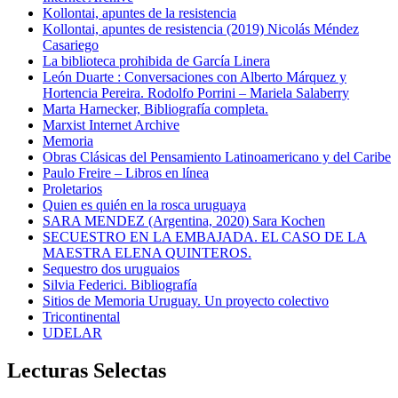
Kollontai, apuntes de la resistencia
Kollontai, apuntes de resistencia (2019) Nicolás Méndez
Casariego
La biblioteca prohibida de García Linera
León Duarte : Conversaciones con Alberto Márquez y
Hortencia Pereira. Rodolfo Porrini – Mariela Salaberry
Marta Harnecker, Bibliografía completa.
Marxist Internet Archive
Memoria
Obras Clásicas del Pensamiento Latinoamericano y del Caribe
Paulo Freire – Libros en línea
Proletarios
Quien es quién en la rosca uruguaya
SARA MENDEZ (Argentina, 2020) Sara Kochen
SECUESTRO EN LA EMBAJADA. EL CASO DE LA
MAESTRA ELENA QUINTEROS.
Sequestro dos uruguaios
Silvia Federici. Bibliografía
Sitios de Memoria Uruguay. Un proyecto colectivo
Tricontinental
UDELAR
Lecturas Selectas