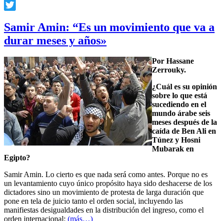
Facebook
Twitter
Samir Amin: “Es un movimiento que va a
durar meses y años»
Por Hassane
Zerrouky.
¿Cuál es su opinión
sobre lo que está
sucediendo en el
mundo árabe seis
meses después de la
caída de Ben Ali en
Túnez y Hosni
Mubarak en
Egipto?
Samir Amin. Lo cierto es que nada será como antes. Porque no es
un levantamiento cuyo único propósito haya sido deshacerse de los
dictadores sino un movimiento de protesta de larga duración que
pone en tela de juicio tanto el orden social, incluyendo las
manifiestas desigualdades en la distribución del ingreso, como el
orden internacional:
(más…)