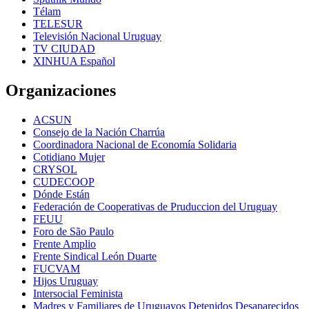
Télam
TELESUR
Televisión Nacional Uruguay
TV CIUDAD
XINHUA Español
Organizaciones
ACSUN
Consejo de la Nación Charrúa
Coordinadora Nacional de Economía Solidaria
Cotidiano Mujer
CRYSOL
CUDECOOP
Dónde Están
Federación de Cooperativas de Pruduccion del Uruguay
FEUU
Foro de São Paulo
Frente Amplio
Frente Sindical León Duarte
FUCVAM
Hijos Uruguay
Intersocial Feminista
Madres y Familiares de Uruguayos Detenidos Desaparecidos