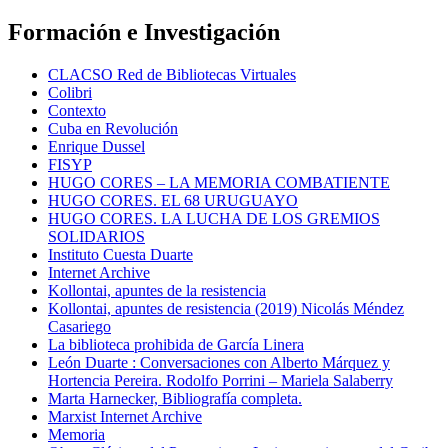
Formación e Investigación
CLACSO Red de Bibliotecas Virtuales
Colibri
Contexto
Cuba en Revolución
Enrique Dussel
FISYP
HUGO CORES – LA MEMORIA COMBATIENTE
HUGO CORES. EL 68 URUGUAYO
HUGO CORES. LA LUCHA DE LOS GREMIOS
SOLIDARIOS
Instituto Cuesta Duarte
Internet Archive
Kollontai, apuntes de la resistencia
Kollontai, apuntes de resistencia (2019) Nicolás Méndez
Casariego
La biblioteca prohibida de García Linera
León Duarte : Conversaciones con Alberto Márquez y
Hortencia Pereira. Rodolfo Porrini – Mariela Salaberry
Marta Harnecker, Bibliografía completa.
Marxist Internet Archive
Memoria