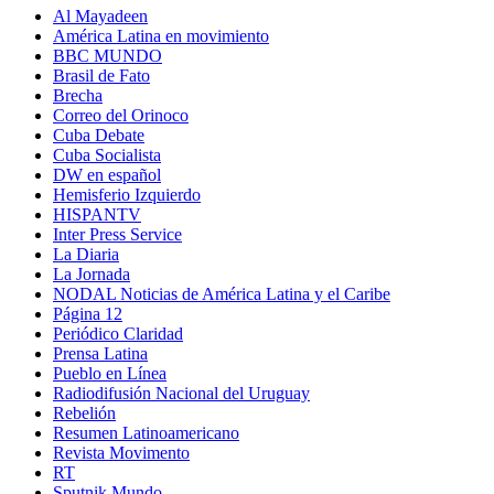
Al Mayadeen
América Latina en movimiento
BBC MUNDO
Brasil de Fato
Brecha
Correo del Orinoco
Cuba Debate
Cuba Socialista
DW en español
Hemisferio Izquierdo
HISPANTV
Inter Press Service
La Diaria
La Jornada
NODAL Noticias de América Latina y el Caribe
Página 12
Periódico Claridad
Prensa Latina
Pueblo en Línea
Radiodifusión Nacional del Uruguay
Rebelión
Resumen Latinoamericano
Revista Movimento
RT
Sputnik Mundo