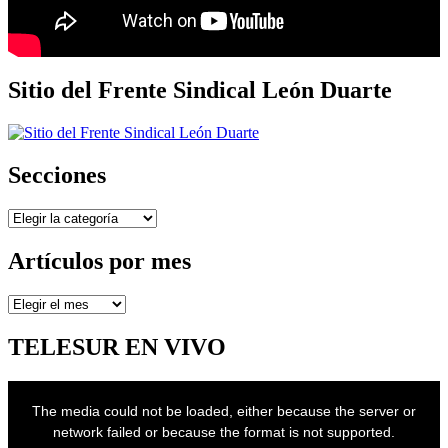
Sitio del Frente Sindical León Duarte
Secciones
Secciones
Artículos por mes
Artículos
por
mes
TELESUR EN VIVO