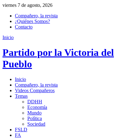
viernes 7 de agosto, 2026
Compañero, la revista
¿Quiénes Somos?
Contacto
Inicio
Partido por la Victoria del
Pueblo
Inicio
Compañero, la revista
Videos Compañeros
Temas
DDHH
Economía
Mundo
Política
Sociedad
FSLD
FA