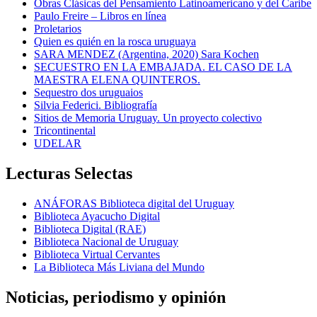
Obras Clásicas del Pensamiento Latinoamericano y del Caribe
Paulo Freire – Libros en línea
Proletarios
Quien es quién en la rosca uruguaya
SARA MENDEZ (Argentina, 2020) Sara Kochen
SECUESTRO EN LA EMBAJADA. EL CASO DE LA
MAESTRA ELENA QUINTEROS.
Sequestro dos uruguaios
Silvia Federici. Bibliografía
Sitios de Memoria Uruguay. Un proyecto colectivo
Tricontinental
UDELAR
Lecturas Selectas
ANÁFORAS Biblioteca digital del Uruguay
Biblioteca Ayacucho Digital
Biblioteca Digital (RAE)
Biblioteca Nacional de Uruguay
Biblioteca Virtual Cervantes
La Biblioteca Más Liviana del Mundo
Noticias, periodismo y opinión