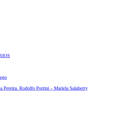
RIOS
iego
 Pereira. Rodolfo Porrini – Mariela Salaberry