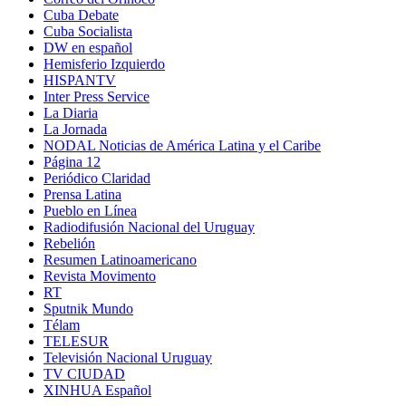
Cuba Debate
Cuba Socialista
DW en español
Hemisferio Izquierdo
HISPANTV
Inter Press Service
La Diaria
La Jornada
NODAL Noticias de América Latina y el Caribe
Página 12
Periódico Claridad
Prensa Latina
Pueblo en Línea
Radiodifusión Nacional del Uruguay
Rebelión
Resumen Latinoamericano
Revista Movimento
RT
Sputnik Mundo
Télam
TELESUR
Televisión Nacional Uruguay
TV CIUDAD
XINHUA Español