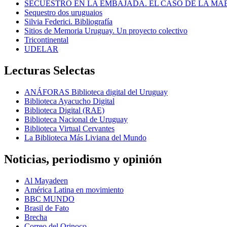
SECUESTRO EN LA EMBAJADA. EL CASO DE LA MA
Sequestro dos uruguaios
Silvia Federici. Bibliografía
Sitios de Memoria Uruguay. Un proyecto colectivo
Tricontinental
UDELAR
Lecturas Selectas
ANÁFORAS Biblioteca digital del Uruguay
Biblioteca Ayacucho Digital
Biblioteca Digital (RAE)
Biblioteca Nacional de Uruguay
Biblioteca Virtual Cervantes
La Biblioteca Más Liviana del Mundo
Noticias, periodismo y opinión
Al Mayadeen
América Latina en movimiento
BBC MUNDO
Brasil de Fato
Brecha
Correo del Orinoco