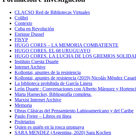
CLACSO Red de Bibliotecas Virtuales
Colibri
Contexto
Cuba en Revolución
Enrique Dussel
FISYP
HUGO CORES – LA MEMORIA COMBATIENTE
HUGO CORES. EL 68 URUGUAYO
HUGO CORES. LA LUCHA DE LOS GREMIOS SOLIDA
Instituto Cuesta Duarte
Internet Archive
Kollontai, apuntes de la resistencia
Kollontai, apuntes de resistencia (2019) Nicolás Méndez Casar
La biblioteca prohibida de García Linera
León Duarte : Conversaciones con Alberto Márquez y Hortencia
Marta Harnecker, Bibliografía completa.
Marxist Internet Archive
Memoria
Obras Clásicas del Pensamiento Latinoamericano y del Caribe
Paulo Freire – Libros en línea
Proletarios
Quien es quién en la rosca uruguaya
SARA MENDEZ (Argentina, 2020) Sara Kochen