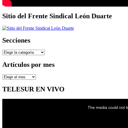
Sitio del Frente Sindical León Duarte
Secciones
Secciones
Artículos por mes
Artículos
por
mes
TELESUR EN VIVO