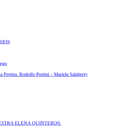
RIOS
iego
 Pereira. Rodolfo Porrini – Mariela Salaberry
ESTRA ELENA QUINTEROS.