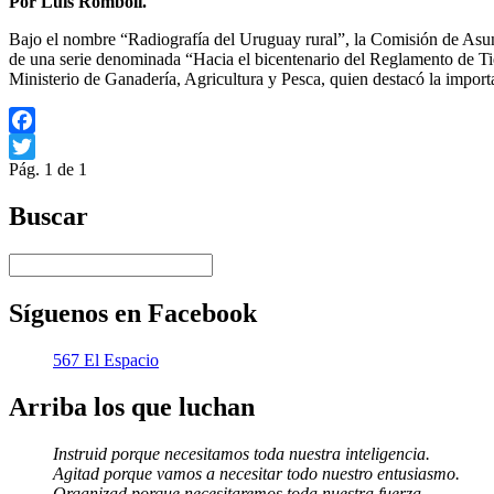
Por Luis Rómboli.
Bajo el nombre “Radiografía del Uruguay rural”, la Comisión de Asunt
de una serie denominada “Hacia el bicentenario del Reglamento de Tie
Ministerio de Ganadería, Agricultura y Pesca, quien destacó la impo
Facebook
Pág. 1 de 1
Twitter
Buscar
Síguenos en Facebook
567 El Espacio
Arriba los que luchan
Instruid porque necesitamos toda nuestra inteligencia.
Agitad porque vamos a necesitar todo nuestro entusiasmo.
Organizad porque necesitaremos toda nuestra fuerza.