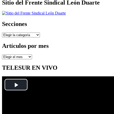
Sitio del Frente Sindical León Duarte
Secciones
Secciones
Artículos por mes
Artículos
por
mes
TELESUR EN VIVO