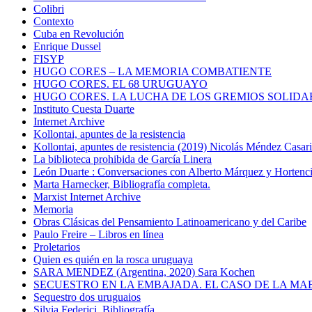
Colibri
Contexto
Cuba en Revolución
Enrique Dussel
FISYP
HUGO CORES – LA MEMORIA COMBATIENTE
HUGO CORES. EL 68 URUGUAYO
HUGO CORES. LA LUCHA DE LOS GREMIOS SOLIDA
Instituto Cuesta Duarte
Internet Archive
Kollontai, apuntes de la resistencia
Kollontai, apuntes de resistencia (2019) Nicolás Méndez Casar
La biblioteca prohibida de García Linera
León Duarte : Conversaciones con Alberto Márquez y Hortencia
Marta Harnecker, Bibliografía completa.
Marxist Internet Archive
Memoria
Obras Clásicas del Pensamiento Latinoamericano y del Caribe
Paulo Freire – Libros en línea
Proletarios
Quien es quién en la rosca uruguaya
SARA MENDEZ (Argentina, 2020) Sara Kochen
SECUESTRO EN LA EMBAJADA. EL CASO DE LA MA
Sequestro dos uruguaios
Silvia Federici. Bibliografía