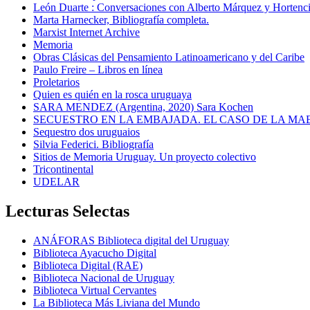
León Duarte : Conversaciones con Alberto Márquez y Hortencia
Marta Harnecker, Bibliografía completa.
Marxist Internet Archive
Memoria
Obras Clásicas del Pensamiento Latinoamericano y del Caribe
Paulo Freire – Libros en línea
Proletarios
Quien es quién en la rosca uruguaya
SARA MENDEZ (Argentina, 2020) Sara Kochen
SECUESTRO EN LA EMBAJADA. EL CASO DE LA MA
Sequestro dos uruguaios
Silvia Federici. Bibliografía
Sitios de Memoria Uruguay. Un proyecto colectivo
Tricontinental
UDELAR
Lecturas Selectas
ANÁFORAS Biblioteca digital del Uruguay
Biblioteca Ayacucho Digital
Biblioteca Digital (RAE)
Biblioteca Nacional de Uruguay
Biblioteca Virtual Cervantes
La Biblioteca Más Liviana del Mundo