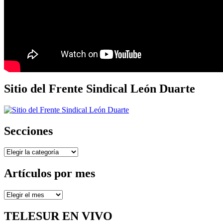
Sitio del Frente Sindical León Duarte
Secciones
Secciones
Artículos por mes
Artículos
por
mes
TELESUR EN VIVO