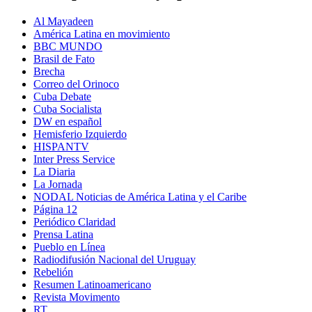
Al Mayadeen
América Latina en movimiento
BBC MUNDO
Brasil de Fato
Brecha
Correo del Orinoco
Cuba Debate
Cuba Socialista
DW en español
Hemisferio Izquierdo
HISPANTV
Inter Press Service
La Diaria
La Jornada
NODAL Noticias de América Latina y el Caribe
Página 12
Periódico Claridad
Prensa Latina
Pueblo en Línea
Radiodifusión Nacional del Uruguay
Rebelión
Resumen Latinoamericano
Revista Movimento
RT