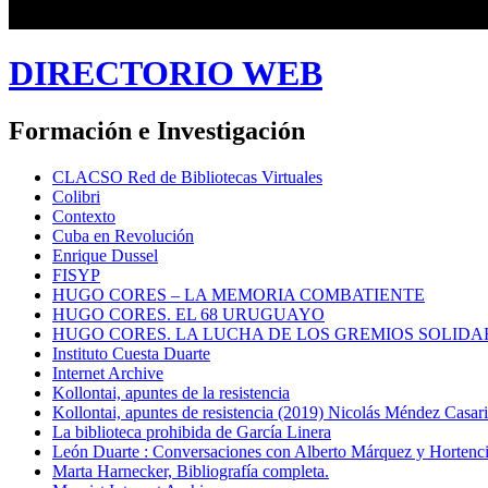
DIRECTORIO WEB
Formación e Investigación
CLACSO Red de Bibliotecas Virtuales
Colibri
Contexto
Cuba en Revolución
Enrique Dussel
FISYP
HUGO CORES – LA MEMORIA COMBATIENTE
HUGO CORES. EL 68 URUGUAYO
HUGO CORES. LA LUCHA DE LOS GREMIOS SOLIDA
Instituto Cuesta Duarte
Internet Archive
Kollontai, apuntes de la resistencia
Kollontai, apuntes de resistencia (2019) Nicolás Méndez Casar
La biblioteca prohibida de García Linera
León Duarte : Conversaciones con Alberto Márquez y Hortencia
Marta Harnecker, Bibliografía completa.