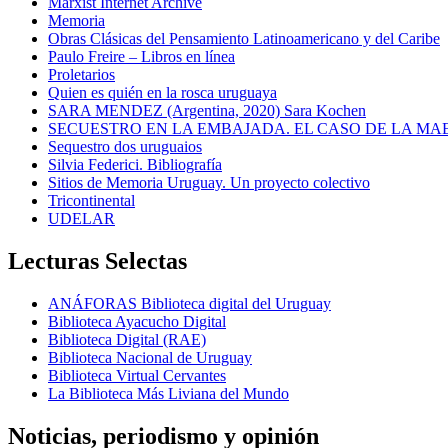
Marxist Internet Archive
Memoria
Obras Clásicas del Pensamiento Latinoamericano y del Caribe
Paulo Freire – Libros en línea
Proletarios
Quien es quién en la rosca uruguaya
SARA MENDEZ (Argentina, 2020) Sara Kochen
SECUESTRO EN LA EMBAJADA. EL CASO DE LA MA
Sequestro dos uruguaios
Silvia Federici. Bibliografía
Sitios de Memoria Uruguay. Un proyecto colectivo
Tricontinental
UDELAR
Lecturas Selectas
ANÁFORAS Biblioteca digital del Uruguay
Biblioteca Ayacucho Digital
Biblioteca Digital (RAE)
Biblioteca Nacional de Uruguay
Biblioteca Virtual Cervantes
La Biblioteca Más Liviana del Mundo
Noticias, periodismo y opinión