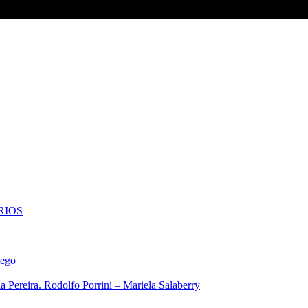
RIOS
iego
 Pereira. Rodolfo Porrini – Mariela Salaberry