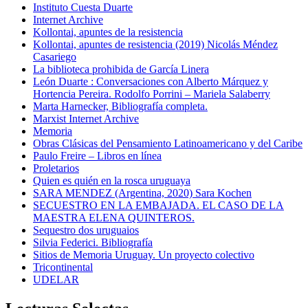
Instituto Cuesta Duarte
Internet Archive
Kollontai, apuntes de la resistencia
Kollontai, apuntes de resistencia (2019) Nicolás Méndez
Casariego
La biblioteca prohibida de García Linera
León Duarte : Conversaciones con Alberto Márquez y
Hortencia Pereira. Rodolfo Porrini – Mariela Salaberry
Marta Harnecker, Bibliografía completa.
Marxist Internet Archive
Memoria
Obras Clásicas del Pensamiento Latinoamericano y del Caribe
Paulo Freire – Libros en línea
Proletarios
Quien es quién en la rosca uruguaya
SARA MENDEZ (Argentina, 2020) Sara Kochen
SECUESTRO EN LA EMBAJADA. EL CASO DE LA
MAESTRA ELENA QUINTEROS.
Sequestro dos uruguaios
Silvia Federici. Bibliografía
Sitios de Memoria Uruguay. Un proyecto colectivo
Tricontinental
UDELAR