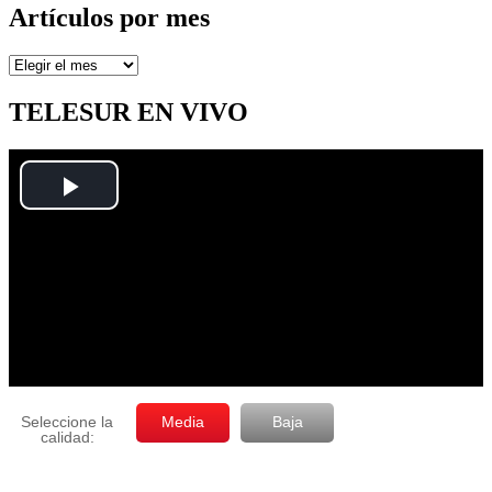
Artículos por mes
Artículos
por
mes
TELESUR EN VIVO