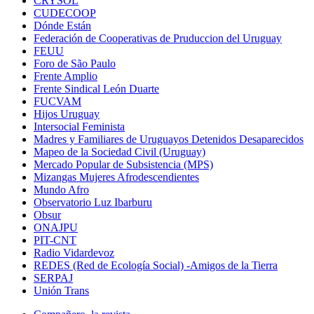
CRYSOL
CUDECOOP
Dónde Están
Federación de Cooperativas de Pruduccion del Uruguay
FEUU
Foro de São Paulo
Frente Amplio
Frente Sindical León Duarte
FUCVAM
Hijos Uruguay
Intersocial Feminista
Madres y Familiares de Uruguayos Detenidos Desaparecidos
Mapeo de la Sociedad Civil (Uruguay)
Mercado Popular de Subsistencia (MPS)
Mizangas Mujeres Afrodescendientes
Mundo Afro
Observatorio Luz Ibarburu
Obsur
ONAJPU
PIT-CNT
Radio Vidardevoz
REDES (Red de Ecología Social) -Amigos de la Tierra
SERPAJ
Unión Trans