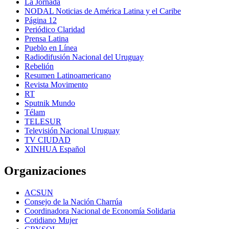
La Jornada
NODAL Noticias de América Latina y el Caribe
Página 12
Periódico Claridad
Prensa Latina
Pueblo en Línea
Radiodifusión Nacional del Uruguay
Rebelión
Resumen Latinoamericano
Revista Movimento
RT
Sputnik Mundo
Télam
TELESUR
Televisión Nacional Uruguay
TV CIUDAD
XINHUA Español
Organizaciones
ACSUN
Consejo de la Nación Charrúa
Coordinadora Nacional de Economía Solidaria
Cotidiano Mujer