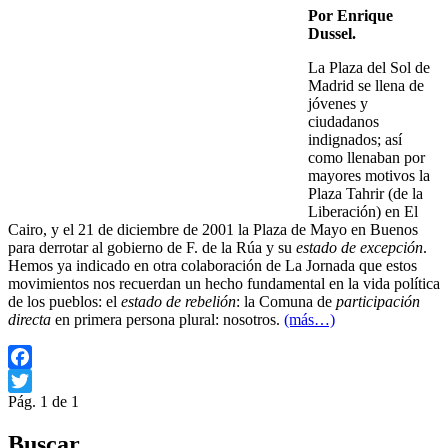
Por Enrique
Dussel.
La Plaza del Sol de
Madrid se llena de
jóvenes y
ciudadanos
indignados; así
como llenaban por
mayores motivos la
Plaza Tahrir (de la
Liberación) en El
Cairo, y el 21 de diciembre de 2001 la Plaza de Mayo en Buenos
para derrotar al gobierno de F. de la Rúa y su
estado de excepción
.
Hemos ya indicado en otra colaboración de La Jornada que estos
movimientos nos recuerdan un hecho fundamental en la vida política
de los pueblos: el
estado de rebelión
: la Comuna de
participación
directa
en primera persona plural: nosotros.
(más…)
Facebook
Pág. 1 de 1
Twitter
Buscar