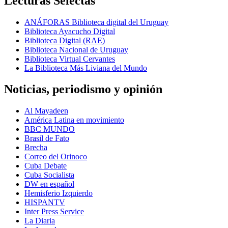
Lecturas Selectas
ANÁFORAS Biblioteca digital del Uruguay
Biblioteca Ayacucho Digital
Biblioteca Digital (RAE)
Biblioteca Nacional de Uruguay
Biblioteca Virtual Cervantes
La Biblioteca Más Liviana del Mundo
Noticias, periodismo y opinión
Al Mayadeen
América Latina en movimiento
BBC MUNDO
Brasil de Fato
Brecha
Correo del Orinoco
Cuba Debate
Cuba Socialista
DW en español
Hemisferio Izquierdo
HISPANTV
Inter Press Service
La Diaria