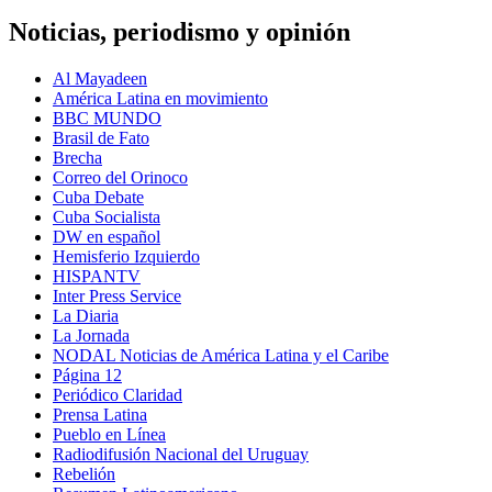
Noticias, periodismo y opinión
Al Mayadeen
América Latina en movimiento
BBC MUNDO
Brasil de Fato
Brecha
Correo del Orinoco
Cuba Debate
Cuba Socialista
DW en español
Hemisferio Izquierdo
HISPANTV
Inter Press Service
La Diaria
La Jornada
NODAL Noticias de América Latina y el Caribe
Página 12
Periódico Claridad
Prensa Latina
Pueblo en Línea
Radiodifusión Nacional del Uruguay
Rebelión