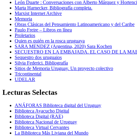
León Duarte : Conversaciones con Alberto Márquez y Hortencia
Marta Harnecker, Bibliografía completa.
Marxist Internet Archive
Memoria
Obras Clásicas del Pensamiento Latinoamericano y del Caribe
Paulo Freire – Libros en línea
Proletarios
Quien es quién en la rosca uruguaya
SARA MENDEZ (Argentina, 2020) Sara Kochen
SECUESTRO EN LA EMBAJADA. EL CASO DE LA MA
Sequestro dos uruguaios
Silvia Federici. Bibliografía
Sitios de Memoria Uruguay. Un proyecto colectivo
Tricontinental
UDELAR
Lecturas Selectas
ANÁFORAS Biblioteca digital del Uruguay
Biblioteca Ayacucho Digital
Biblioteca Digital (RAE)
Biblioteca Nacional de Uruguay
Biblioteca Virtual Cervantes
La Biblioteca Más Liviana del Mundo