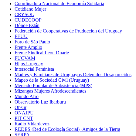
Coordinadora Nacional de Economía Solidaria
Cotidiano Mujer
CRYSOL
CUDECOOP
Dónde Están
Federación de Cooperativas de Pruduccion del Uruguay
FEUU
Foro de São Paulo
Frente Amplio
Frente Sindical León Duarte
FUCVAM
Hijos Uruguay
Intersocial Feminista
Madres y Familiares de Uruguayos Detenidos Desaparecidos
Mapeo de la Sociedad Civil (Uruguay)
Mercado Popular de Subsistencia (MPS)
Mizangas Mujeres Afrodescendientes
Mundo Afro
Observatorio Luz Ibarburu
Obsur
ONAJPU
PIT-CNT
Radio Vidardevoz
REDES (Red de Ecología Social) -Amigos de la Tierra
SERPAJ