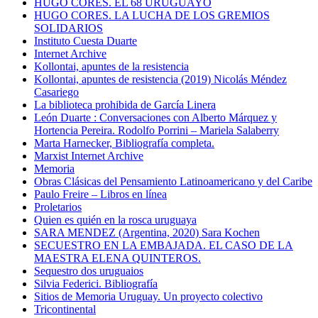
HUGO CORES. EL 68 URUGUAYO
HUGO CORES. LA LUCHA DE LOS GREMIOS
SOLIDARIOS
Instituto Cuesta Duarte
Internet Archive
Kollontai, apuntes de la resistencia
Kollontai, apuntes de resistencia (2019) Nicolás Méndez
Casariego
La biblioteca prohibida de García Linera
León Duarte : Conversaciones con Alberto Márquez y
Hortencia Pereira. Rodolfo Porrini – Mariela Salaberry
Marta Harnecker, Bibliografía completa.
Marxist Internet Archive
Memoria
Obras Clásicas del Pensamiento Latinoamericano y del Caribe
Paulo Freire – Libros en línea
Proletarios
Quien es quién en la rosca uruguaya
SARA MENDEZ (Argentina, 2020) Sara Kochen
SECUESTRO EN LA EMBAJADA. EL CASO DE LA
MAESTRA ELENA QUINTEROS.
Sequestro dos uruguaios
Silvia Federici. Bibliografía
Sitios de Memoria Uruguay. Un proyecto colectivo
Tricontinental