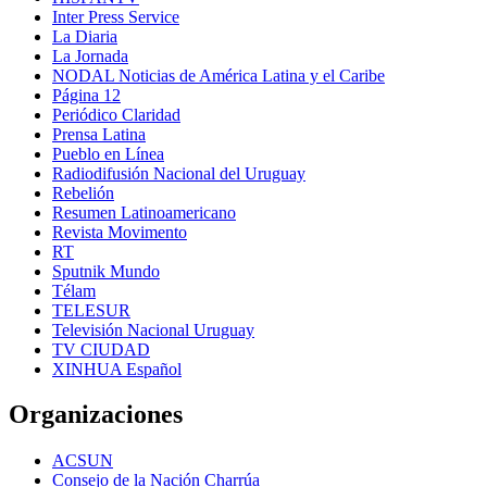
Inter Press Service
La Diaria
La Jornada
NODAL Noticias de América Latina y el Caribe
Página 12
Periódico Claridad
Prensa Latina
Pueblo en Línea
Radiodifusión Nacional del Uruguay
Rebelión
Resumen Latinoamericano
Revista Movimento
RT
Sputnik Mundo
Télam
TELESUR
Televisión Nacional Uruguay
TV CIUDAD
XINHUA Español
Organizaciones
ACSUN
Consejo de la Nación Charrúa