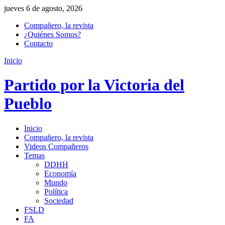
jueves 6 de agosto, 2026
Compañero, la revista
¿Quiénes Somos?
Contacto
Inicio
Partido por la Victoria del
Pueblo
Inicio
Compañero, la revista
Videos Compañeros
Temas
DDHH
Economía
Mundo
Política
Sociedad
FSLD
FA