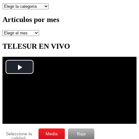
Secciones
Artículos por mes
Artículos
por
mes
TELESUR EN VIVO