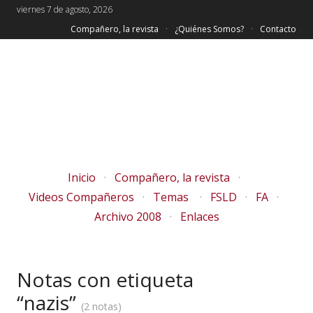
viernes 7 de agosto, 2026
Compañero, la revista
¿Quiénes Somos?
Contacto
Inicio
Compañero, la revista
Videos Compañeros
Temas
FSLD
FA
Archivo 2008
Enlaces
Notas con etiqueta
“nazis”
2 notas