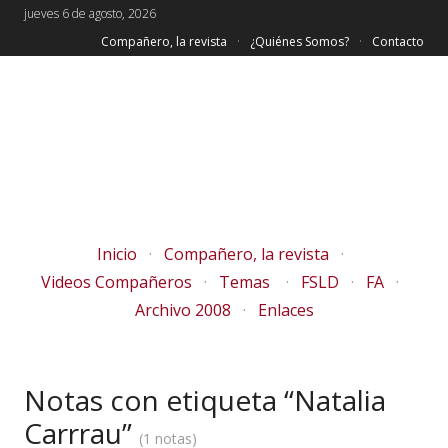
jueves 6 de agosto, 2026
Compañero, la revista
¿Quiénes Somos?
Contacto
Inicio
Compañero, la revista
Videos Compañeros
Temas
FSLD
FA
Archivo 2008
Enlaces
Notas con etiqueta “Natalia
Carrrau”
1 notas