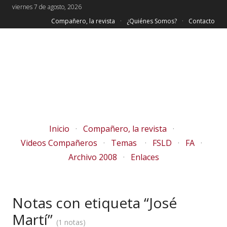
viernes 7 de agosto, 2026
Compañero, la revista
¿Quiénes Somos?
Contacto
Inicio
Compañero, la revista
Videos Compañeros
Temas
FSLD
FA
Archivo 2008
Enlaces
Notas con etiqueta “José
Martí”
1 notas