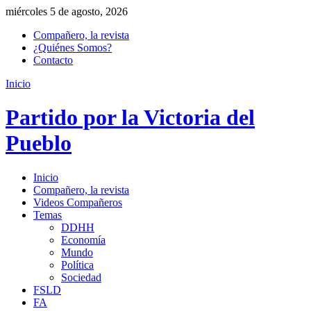
miércoles 5 de agosto, 2026
Compañero, la revista
¿Quiénes Somos?
Contacto
Inicio
Partido por la Victoria del
Pueblo
Inicio
Compañero, la revista
Videos Compañeros
Temas
DDHH
Economía
Mundo
Política
Sociedad
FSLD
FA