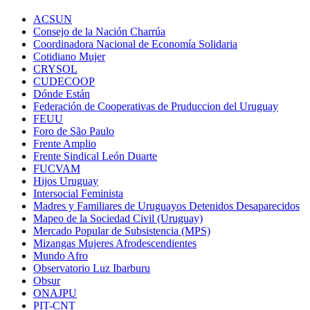
ACSUN
Consejo de la Nación Charrúa
Coordinadora Nacional de Economía Solidaria
Cotidiano Mujer
CRYSOL
CUDECOOP
Dónde Están
Federación de Cooperativas de Pruduccion del Uruguay
FEUU
Foro de São Paulo
Frente Amplio
Frente Sindical León Duarte
FUCVAM
Hijos Uruguay
Intersocial Feminista
Madres y Familiares de Uruguayos Detenidos Desaparecidos
Mapeo de la Sociedad Civil (Uruguay)
Mercado Popular de Subsistencia (MPS)
Mizangas Mujeres Afrodescendientes
Mundo Afro
Observatorio Luz Ibarburu
Obsur
ONAJPU
PIT-CNT