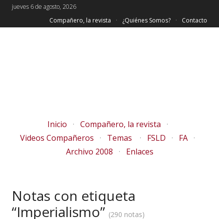
jueves 6 de agosto, 2026
Compañero, la revista
¿Quiénes Somos?
Contacto
Inicio
Compañero, la revista
Videos Compañeros
Temas
FSLD
FA
Archivo 2008
Enlaces
Notas con etiqueta
“Imperialismo”
290 notas