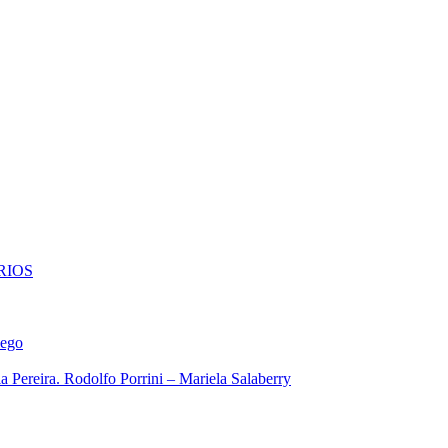
RIOS
iego
 Pereira. Rodolfo Porrini – Mariela Salaberry