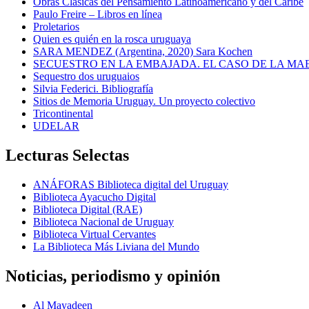
Obras Clásicas del Pensamiento Latinoamericano y del Caribe
Paulo Freire – Libros en línea
Proletarios
Quien es quién en la rosca uruguaya
SARA MENDEZ (Argentina, 2020) Sara Kochen
SECUESTRO EN LA EMBAJADA. EL CASO DE LA MA
Sequestro dos uruguaios
Silvia Federici. Bibliografía
Sitios de Memoria Uruguay. Un proyecto colectivo
Tricontinental
UDELAR
Lecturas Selectas
ANÁFORAS Biblioteca digital del Uruguay
Biblioteca Ayacucho Digital
Biblioteca Digital (RAE)
Biblioteca Nacional de Uruguay
Biblioteca Virtual Cervantes
La Biblioteca Más Liviana del Mundo
Noticias, periodismo y opinión
Al Mayadeen