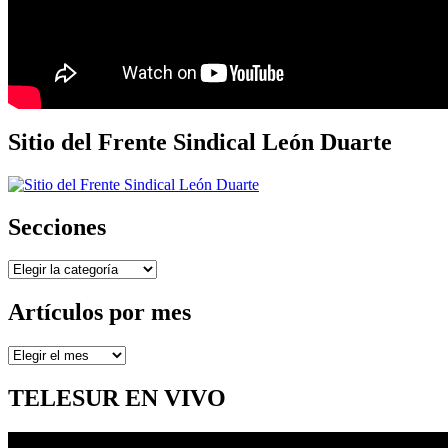
Sitio del Frente Sindical León Duarte
Secciones
Secciones
Artículos por mes
Artículos
por
mes
TELESUR EN VIVO