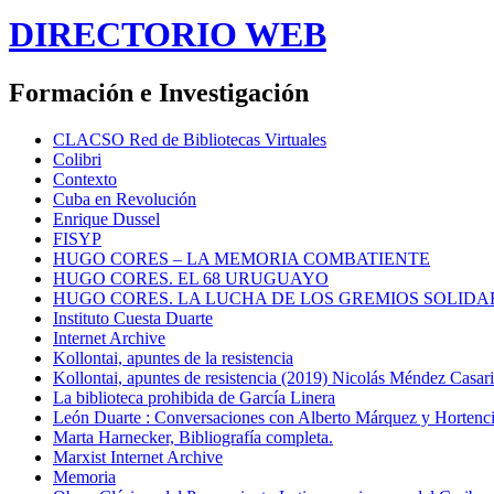
DIRECTORIO WEB
Formación e Investigación
CLACSO Red de Bibliotecas Virtuales
Colibri
Contexto
Cuba en Revolución
Enrique Dussel
FISYP
HUGO CORES – LA MEMORIA COMBATIENTE
HUGO CORES. EL 68 URUGUAYO
HUGO CORES. LA LUCHA DE LOS GREMIOS SOLIDA
Instituto Cuesta Duarte
Internet Archive
Kollontai, apuntes de la resistencia
Kollontai, apuntes de resistencia (2019) Nicolás Méndez Casar
La biblioteca prohibida de García Linera
León Duarte : Conversaciones con Alberto Márquez y Hortencia
Marta Harnecker, Bibliografía completa.
Marxist Internet Archive
Memoria