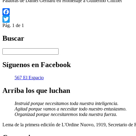
Palabras de Daniel Gerhard en Homenaje a Guillermo Chifflet
Facebook
Pág. 1 de 1
Twitter
Buscar
Síguenos en Facebook
567 El Espacio
Arriba los que luchan
Instruid porque necesitamos toda nuestra inteligencia.
Agitad porque vamos a necesitar todo nuestro entusiasmo.
Organizad porque necesitaremos toda nuestra fuerza.
Lema de la primera edición de L'Ordine Nuovo, 1919, Secretario de