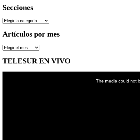
Secciones
Secciones
Artículos por mes
Artículos
por
mes
TELESUR EN VIVO