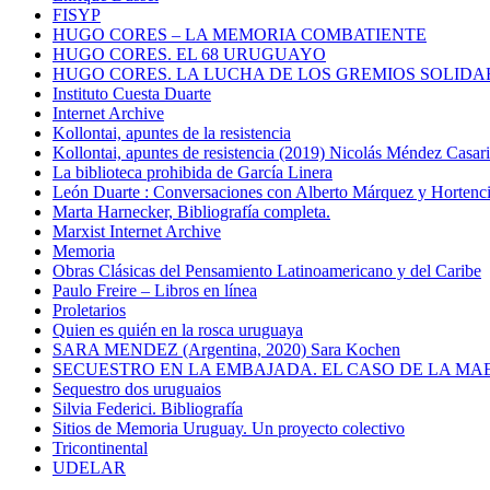
FISYP
HUGO CORES – LA MEMORIA COMBATIENTE
HUGO CORES. EL 68 URUGUAYO
HUGO CORES. LA LUCHA DE LOS GREMIOS SOLIDA
Instituto Cuesta Duarte
Internet Archive
Kollontai, apuntes de la resistencia
Kollontai, apuntes de resistencia (2019) Nicolás Méndez Casar
La biblioteca prohibida de García Linera
León Duarte : Conversaciones con Alberto Márquez y Hortencia
Marta Harnecker, Bibliografía completa.
Marxist Internet Archive
Memoria
Obras Clásicas del Pensamiento Latinoamericano y del Caribe
Paulo Freire – Libros en línea
Proletarios
Quien es quién en la rosca uruguaya
SARA MENDEZ (Argentina, 2020) Sara Kochen
SECUESTRO EN LA EMBAJADA. EL CASO DE LA MA
Sequestro dos uruguaios
Silvia Federici. Bibliografía
Sitios de Memoria Uruguay. Un proyecto colectivo
Tricontinental
UDELAR