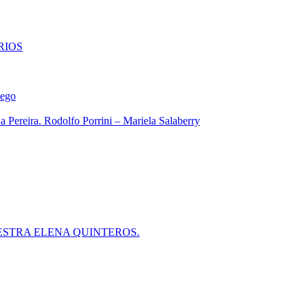
RIOS
iego
 Pereira. Rodolfo Porrini – Mariela Salaberry
ESTRA ELENA QUINTEROS.