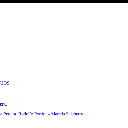
RIOS
iego
 Pereira. Rodolfo Porrini – Mariela Salaberry