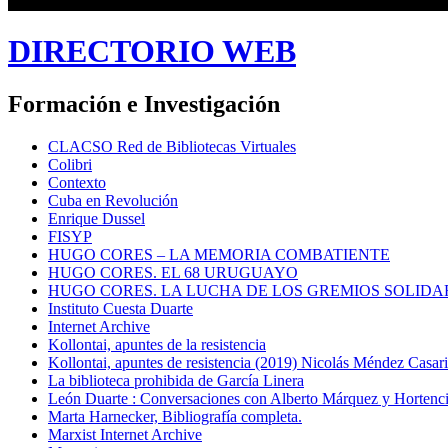
DIRECTORIO WEB
Formación e Investigación
CLACSO Red de Bibliotecas Virtuales
Colibri
Contexto
Cuba en Revolución
Enrique Dussel
FISYP
HUGO CORES – LA MEMORIA COMBATIENTE
HUGO CORES. EL 68 URUGUAYO
HUGO CORES. LA LUCHA DE LOS GREMIOS SOLIDA
Instituto Cuesta Duarte
Internet Archive
Kollontai, apuntes de la resistencia
Kollontai, apuntes de resistencia (2019) Nicolás Méndez Casar
La biblioteca prohibida de García Linera
León Duarte : Conversaciones con Alberto Márquez y Hortencia
Marta Harnecker, Bibliografía completa.
Marxist Internet Archive