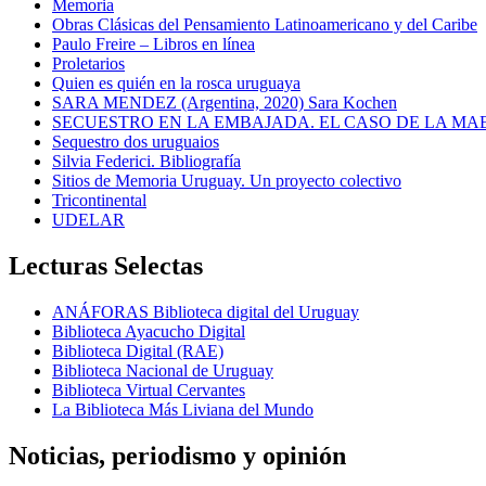
Memoria
Obras Clásicas del Pensamiento Latinoamericano y del Caribe
Paulo Freire – Libros en línea
Proletarios
Quien es quién en la rosca uruguaya
SARA MENDEZ (Argentina, 2020) Sara Kochen
SECUESTRO EN LA EMBAJADA. EL CASO DE LA MA
Sequestro dos uruguaios
Silvia Federici. Bibliografía
Sitios de Memoria Uruguay. Un proyecto colectivo
Tricontinental
UDELAR
Lecturas Selectas
ANÁFORAS Biblioteca digital del Uruguay
Biblioteca Ayacucho Digital
Biblioteca Digital (RAE)
Biblioteca Nacional de Uruguay
Biblioteca Virtual Cervantes
La Biblioteca Más Liviana del Mundo
Noticias, periodismo y opinión