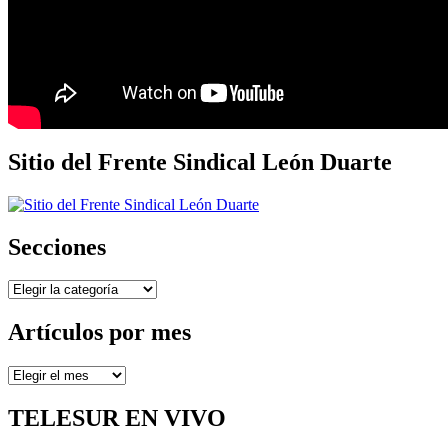
Sitio del Frente Sindical León Duarte
Secciones
Secciones
Artículos por mes
Artículos
por
mes
TELESUR EN VIVO