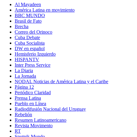
Al Mayadeen
América Latina en movimiento
BBC MUNDO
Brasil de Fato
Brecha
Correo del Orinoco
Cuba Debate
Cuba Socialista
DW en español
Hemisferio Izquierdo
HISPANTV
Inter Press Service
La Diaria
La Jornada
NODAL Noticias de América Latina y el Caribe
Página 12
Periódico Claridad
Prensa Latina
Pueblo en Línea
Radiodifusión Nacional del Uruguay
Rebelión
Resumen Latinoamericano
Revista Movimento
RT
Sputnik Mundo