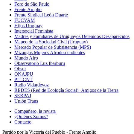
Foro de São Paulo
Frente Amplio
Frente Sindical León Duarte
FUCVAM
Hijos Uruguay
Intersocial Feminista
Madres y Familiares de Uruguayos Detenidos Desaparecidos
Mapeo de la Sociedad Civil (Uruguay)
Mercado Popular de Subsistencia (MPS)
Mizangas Mujeres Afrodescendientes
Mundo Afro
Observatorio Luz Ibarburu
Obsur
ONAJPU
PIT-CNT
Radio Vidardevoz
REDES (Red de Ecología Social) -Amigos de la Tierra
SERPAJ
Unión Trans
Compañero, la revista
¿Quiénes Somos?
Contacto
Partido por la Victoria del Pueblo - Frente Amplio