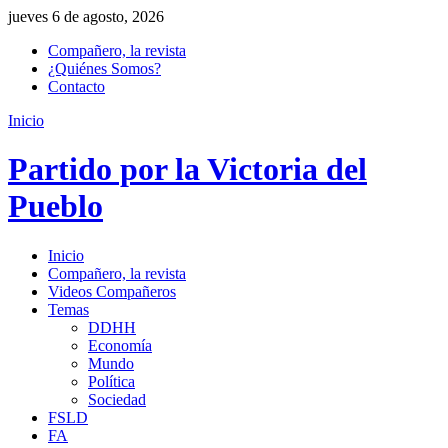
jueves 6 de agosto, 2026
Compañero, la revista
¿Quiénes Somos?
Contacto
Inicio
Partido por la Victoria del
Pueblo
Inicio
Compañero, la revista
Videos Compañeros
Temas
DDHH
Economía
Mundo
Política
Sociedad
FSLD
FA