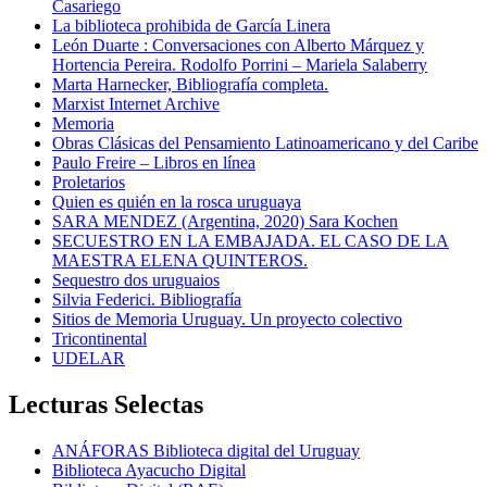
Casariego
La biblioteca prohibida de García Linera
León Duarte : Conversaciones con Alberto Márquez y
Hortencia Pereira. Rodolfo Porrini – Mariela Salaberry
Marta Harnecker, Bibliografía completa.
Marxist Internet Archive
Memoria
Obras Clásicas del Pensamiento Latinoamericano y del Caribe
Paulo Freire – Libros en línea
Proletarios
Quien es quién en la rosca uruguaya
SARA MENDEZ (Argentina, 2020) Sara Kochen
SECUESTRO EN LA EMBAJADA. EL CASO DE LA
MAESTRA ELENA QUINTEROS.
Sequestro dos uruguaios
Silvia Federici. Bibliografía
Sitios de Memoria Uruguay. Un proyecto colectivo
Tricontinental
UDELAR
Lecturas Selectas
ANÁFORAS Biblioteca digital del Uruguay
Biblioteca Ayacucho Digital