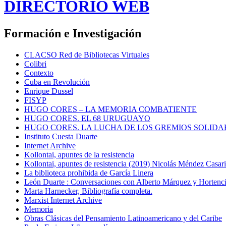
DIRECTORIO WEB
Formación e Investigación
CLACSO Red de Bibliotecas Virtuales
Colibri
Contexto
Cuba en Revolución
Enrique Dussel
FISYP
HUGO CORES – LA MEMORIA COMBATIENTE
HUGO CORES. EL 68 URUGUAYO
HUGO CORES. LA LUCHA DE LOS GREMIOS SOLIDA
Instituto Cuesta Duarte
Internet Archive
Kollontai, apuntes de la resistencia
Kollontai, apuntes de resistencia (2019) Nicolás Méndez Casar
La biblioteca prohibida de García Linera
León Duarte : Conversaciones con Alberto Márquez y Hortencia
Marta Harnecker, Bibliografía completa.
Marxist Internet Archive
Memoria
Obras Clásicas del Pensamiento Latinoamericano y del Caribe