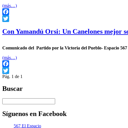
(más…)
Facebook
Twitter
Con Yamandú Orsi: Un Canelones mejor solo
Comunicado del Partido por la Victoria del Pueblo- Espacio 56
(más…)
Facebook
Pág. 1 de 1
Twitter
Buscar
Síguenos en Facebook
567 El Espacio