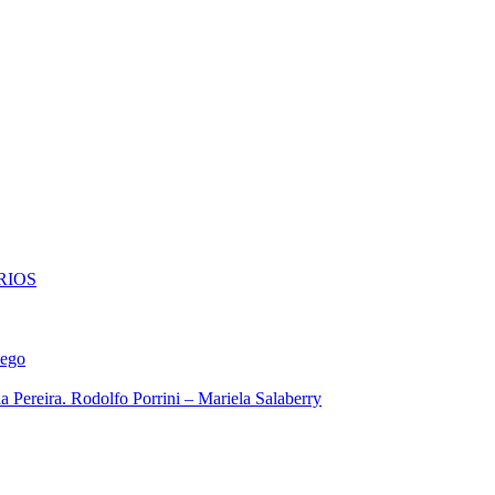
RIOS
iego
 Pereira. Rodolfo Porrini – Mariela Salaberry