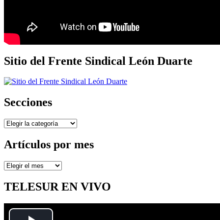
Sitio del Frente Sindical León Duarte
Secciones
Secciones
Artículos por mes
Artículos
por
mes
TELESUR EN VIVO