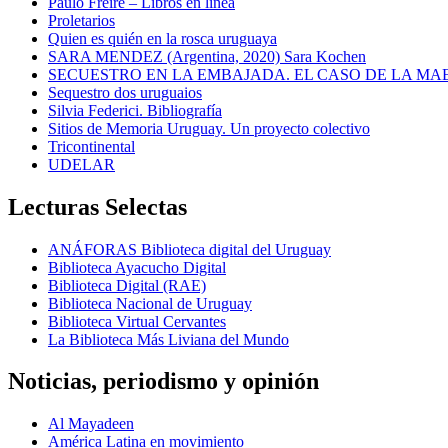
Paulo Freire – Libros en línea
Proletarios
Quien es quién en la rosca uruguaya
SARA MENDEZ (Argentina, 2020) Sara Kochen
SECUESTRO EN LA EMBAJADA. EL CASO DE LA MA
Sequestro dos uruguaios
Silvia Federici. Bibliografía
Sitios de Memoria Uruguay. Un proyecto colectivo
Tricontinental
UDELAR
Lecturas Selectas
ANÁFORAS Biblioteca digital del Uruguay
Biblioteca Ayacucho Digital
Biblioteca Digital (RAE)
Biblioteca Nacional de Uruguay
Biblioteca Virtual Cervantes
La Biblioteca Más Liviana del Mundo
Noticias, periodismo y opinión
Al Mayadeen
América Latina en movimiento