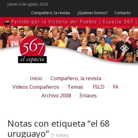
jueves 6 de agosto, 2026
Compañero, la revista
¿Quiénes Somos?
Contacto
Inicio
Compañero, la revista
Videos Compañeros
Temas
FSLD
FA
Archivo 2008
Enlaces
Notas con etiqueta “el 68
uruguayo”
1 notas