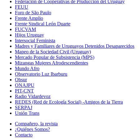
Federación de Cooperativas de Pruduccion del Uruguay
FEUU
Foro de São Paulo
Frente Amplio
Frente Sindical León Duarte
FUCVAM
Hijos Uruguay
Intersocial Feminista
Madres y Familiares de Uruguayos Detenidos Desaparecidos
Mapeo de la Sociedad Civil (Uruguay)
Mercado Popular de Subsistencia (MPS)
Mizangas Mujeres Afrodescendientes
Mundo Afro
Observatorio Luz Ibarburu
Obsur
ONAJPU
PIT-CNT
Radio Vidardevoz
REDES (Red de Ecología Social) -Amigos de la Tierra
SERPAJ
Unión Trans
Compañero, la revista
¿Quiénes Somos?
Contacto