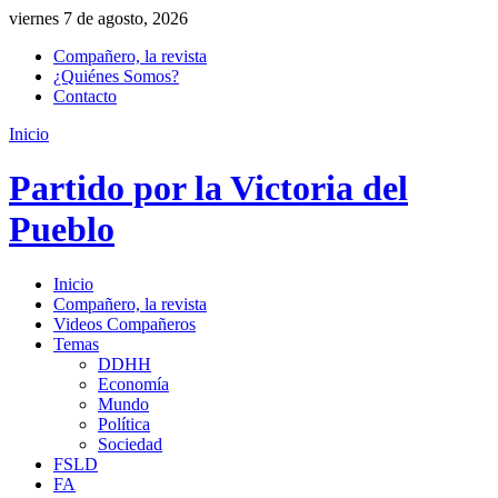
viernes 7 de agosto, 2026
Compañero, la revista
¿Quiénes Somos?
Contacto
Inicio
Partido por la Victoria del
Pueblo
Inicio
Compañero, la revista
Videos Compañeros
Temas
DDHH
Economía
Mundo
Política
Sociedad
FSLD
FA