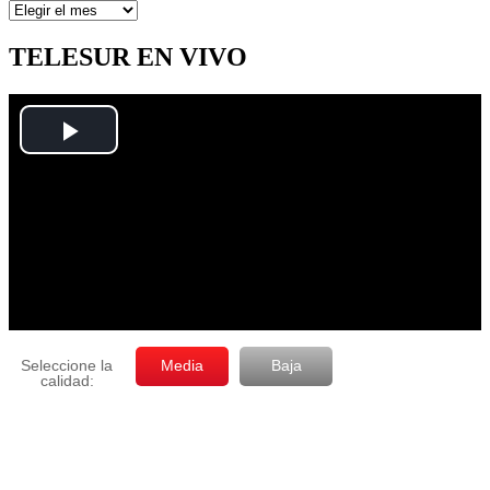
Artículos
por
mes
TELESUR EN VIVO