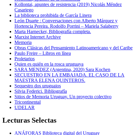
Kollontai, apuntes de resistencia (2019) Nicolás Méndez
Casariego
La biblioteca prohibida de García Linera
León Duarte : Conversaciones con Alberto Márquez y
Hortencia Pereira. Rodolfo Porrini – Mariela Salaberry
Marta Harnecker, Bibliografía completa.
Marxist Internet Archive
Memoria
Obras Clásicas del Pensamiento Latinoamericano y del Caribe
Paulo Freire – Libros en línea
Proletarios
Quien es quién en la rosca uruguaya
SARA MENDEZ (Argentina, 2020) Sara Kochen
SECUESTRO EN LA EMBAJADA. EL CASO DE LA
MAESTRA ELENA QUINTEROS.
Sequestro dos uruguaios
Silvia Federici. Bibliografía
Sitios de Memoria Uruguay. Un proyecto colectivo
Tricontinental
UDELAR
Lecturas Selectas
ANÁFORAS Biblioteca digital del Uruguay