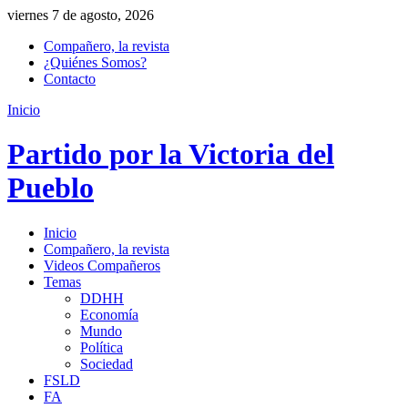
viernes 7 de agosto, 2026
Compañero, la revista
¿Quiénes Somos?
Contacto
Inicio
Partido por la Victoria del
Pueblo
Inicio
Compañero, la revista
Videos Compañeros
Temas
DDHH
Economía
Mundo
Política
Sociedad
FSLD
FA