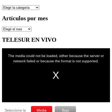
Secciones
Artículos por mes
Artículos
por
mes
TELESUR EN VIVO