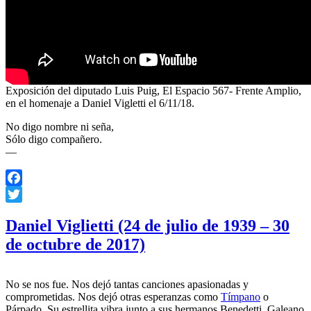
Exposición del diputado Luis Puig, El Espacio 567- Frente Amplio,
en el homenaje a Daniel Vigletti el 6/11/18.
No digo nombre ni seña,
Sólo digo compañero.
—
Facebook
Twitter
Daniel Viglietti (24 de julio de 1939 – 30
de octubre de 2017)
No se nos fue. Nos dejó tantas canciones apasionadas y
comprometidas. Nos dejó otras esperanzas como
Tímpano
o
Párpado. Su estrellita vibra junto a sus hermanos Benedetti, Galeano