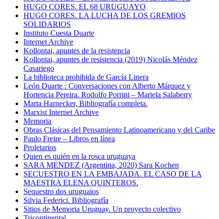
HUGO CORES. EL 68 URUGUAYO
HUGO CORES. LA LUCHA DE LOS GREMIOS
SOLIDARIOS
Instituto Cuesta Duarte
Internet Archive
Kollontai, apuntes de la resistencia
Kollontai, apuntes de resistencia (2019) Nicolás Méndez
Casariego
La biblioteca prohibida de García Linera
León Duarte : Conversaciones con Alberto Márquez y
Hortencia Pereira. Rodolfo Porrini – Mariela Salaberry
Marta Harnecker, Bibliografía completa.
Marxist Internet Archive
Memoria
Obras Clásicas del Pensamiento Latinoamericano y del Caribe
Paulo Freire – Libros en línea
Proletarios
Quien es quién en la rosca uruguaya
SARA MENDEZ (Argentina, 2020) Sara Kochen
SECUESTRO EN LA EMBAJADA. EL CASO DE LA
MAESTRA ELENA QUINTEROS.
Sequestro dos uruguaios
Silvia Federici. Bibliografía
Sitios de Memoria Uruguay. Un proyecto colectivo
Tricontinental