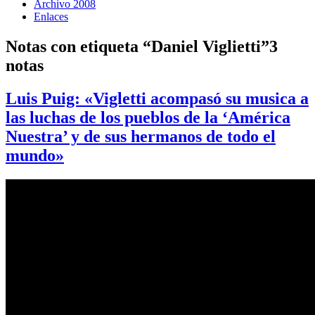
Archivo 2008
Enlaces
Notas con etiqueta “Daniel Viglietti”
3
notas
Luis Puig: «Vigletti acompasó su musica a
las luchas de los pueblos de la ‘América
Nuestra’ y de sus hermanos de todo el
mundo»