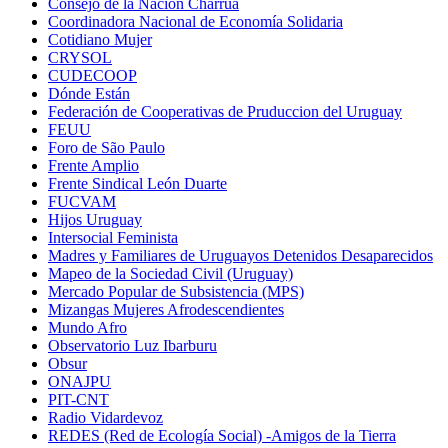
Consejo de la Nación Charrúa
Coordinadora Nacional de Economía Solidaria
Cotidiano Mujer
CRYSOL
CUDECOOP
Dónde Están
Federación de Cooperativas de Pruduccion del Uruguay
FEUU
Foro de São Paulo
Frente Amplio
Frente Sindical León Duarte
FUCVAM
Hijos Uruguay
Intersocial Feminista
Madres y Familiares de Uruguayos Detenidos Desaparecidos
Mapeo de la Sociedad Civil (Uruguay)
Mercado Popular de Subsistencia (MPS)
Mizangas Mujeres Afrodescendientes
Mundo Afro
Observatorio Luz Ibarburu
Obsur
ONAJPU
PIT-CNT
Radio Vidardevoz
REDES (Red de Ecología Social) -Amigos de la Tierra