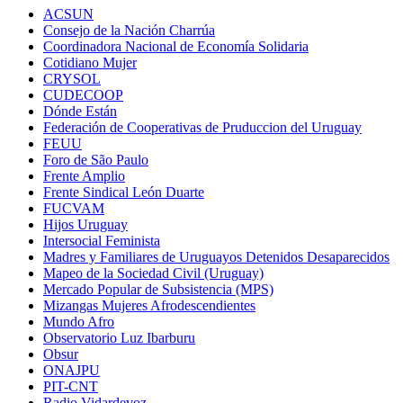
ACSUN
Consejo de la Nación Charrúa
Coordinadora Nacional de Economía Solidaria
Cotidiano Mujer
CRYSOL
CUDECOOP
Dónde Están
Federación de Cooperativas de Pruduccion del Uruguay
FEUU
Foro de São Paulo
Frente Amplio
Frente Sindical León Duarte
FUCVAM
Hijos Uruguay
Intersocial Feminista
Madres y Familiares de Uruguayos Detenidos Desaparecidos
Mapeo de la Sociedad Civil (Uruguay)
Mercado Popular de Subsistencia (MPS)
Mizangas Mujeres Afrodescendientes
Mundo Afro
Observatorio Luz Ibarburu
Obsur
ONAJPU
PIT-CNT
Radio Vidardevoz