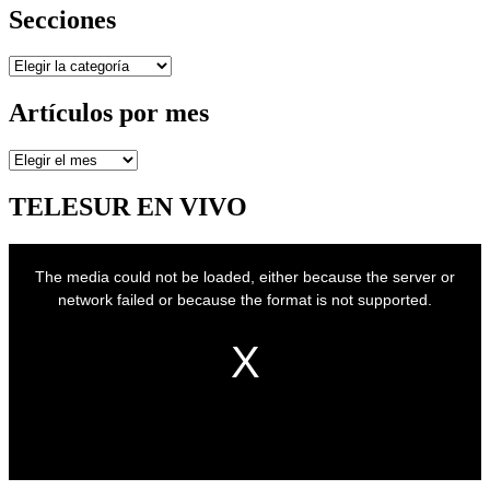
Secciones
Secciones
Artículos por mes
Artículos
por
mes
TELESUR EN VIVO