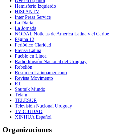
DW en español
Hemisferio Izquierdo
HISPANTV
Inter Press Service
La Diaria
La Jornada
NODAL Noticias de América Latina y el Caribe
Página 12
Periódico Claridad
Prensa Latina
Pueblo en Línea
Radiodifusión Nacional del Uruguay
Rebelión
Resumen Latinoamericano
Revista Movimento
RT
Sputnik Mundo
Télam
TELESUR
Televisión Nacional Uruguay
TV CIUDAD
XINHUA Español
Organizaciones