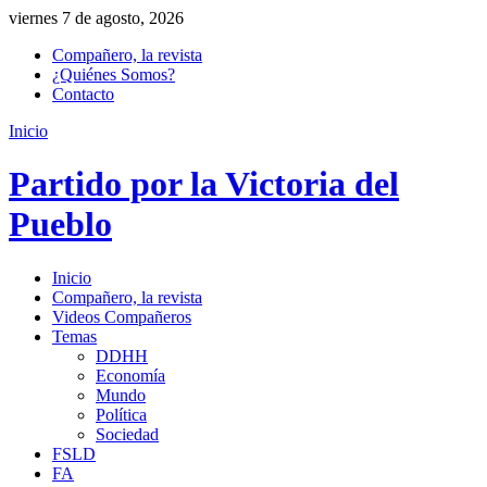
viernes 7 de agosto, 2026
Compañero, la revista
¿Quiénes Somos?
Contacto
Inicio
Partido por la Victoria del
Pueblo
Inicio
Compañero, la revista
Videos Compañeros
Temas
DDHH
Economía
Mundo
Política
Sociedad
FSLD
FA