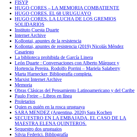
FISYP
HUGO CORES – LA MEMORIA COMBATIENTE
HUGO CORES. EL 68 URUGUAYO
HUGO CORES. LA LUCHA DE LOS GREMIOS
SOLIDARIOS
Instituto Cuesta Duarte
Internet Archive
Kollontai, apuntes de la resistencia
Kollontai, apuntes de resistencia (2019) Nicolás Méndez
Casariego
La biblioteca prohibida de García Linera
León Duarte : Conversaciones con Alberto Márquez y
Hortencia Pereira. Rodolfo Porrini – Mariela Salaberry
Marta Harnecker, Bibliografía completa.
Marxist Internet Archive
Memoria
Obras Clásicas del Pensamiento Latinoamericano y del Caribe
Paulo Freire – Libros en línea
Proletarios
Quien es quién en la rosca uruguaya
SARA MENDEZ (Argentina, 2020) Sara Kochen
SECUESTRO EN LA EMBAJADA. EL CASO DE LA
MAESTRA ELENA QUINTEROS.
Sequestro dos uruguaios
Silvia Federici. Bibliografía