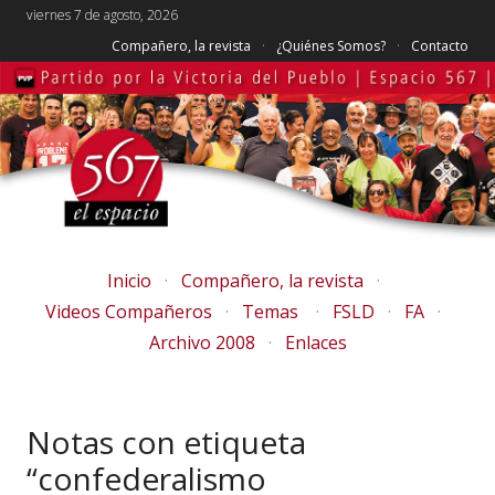
viernes 7 de agosto, 2026
Compañero, la revista
¿Quiénes Somos?
Contacto
Inicio
Compañero, la revista
Videos Compañeros
Temas
FSLD
FA
Archivo 2008
Enlaces
Notas con etiqueta
“confederalismo