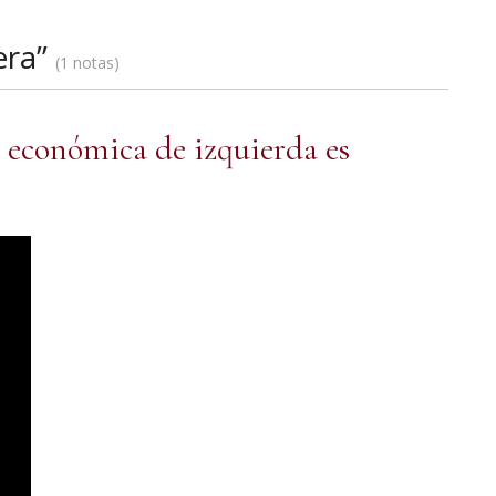
era”
1 notas
a económica de izquierda es