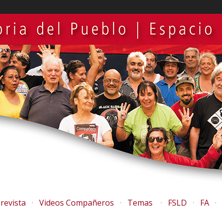
revista
Videos Compañeros
Temas
FSLD
FA