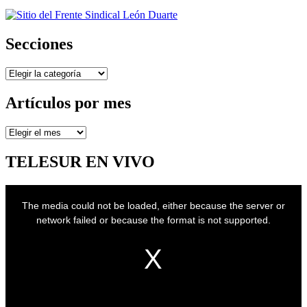
Secciones
Secciones
Artículos por mes
Artículos
por
mes
TELESUR EN VIVO