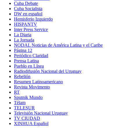
Cuba Debate
Cuba Socialista
DW en español
Hemisferio Izquierdo
HISPANTV
Inter Press Service
La Diaria
La Jornada
NODAL Noticias de América Latina y el Caribe
Página 12
Periódico Claridad
Prensa Latina
Pueblo en Línea
Radiodifusión Nacional del Uruguay
Rebelión
Resumen Latinoamericano
Revista Movimento
RT
Sputnik Mundo
Télam
TELESUR
Televisión Nacional Uruguay
TV CIUDAD
XINHUA Español