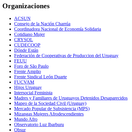
Organizaciones
ACSUN
Consejo de la Nación Charrúa
Coordinadora Nacional de Economía Solidaria
Cotidiano Mujer
CRYSOL
CUDECOOP
Dónde Están
Federación de Cooperativas de Pruduccion del Uruguay
FEUU
Foro de São Paulo
Frente Amplio
Frente Sindical León Duarte
FUCVAM
Hijos Uruguay
Intersocial Feminista
Madres y Familiares de Uruguayos Detenidos Desaparecidos
Mapeo de la Sociedad Civil (Uruguay)
Mercado Popular de Subsistencia (MPS)
Mizangas Mujeres Afrodescendientes
Mundo Afro
Observatorio Luz Ibarburu
Obsur