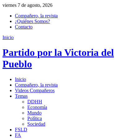
viernes 7 de agosto, 2026
Compañero, la revista
¿Quiénes Somos?
Contacto
Inicio
Partido por la Victoria del
Pueblo
Inicio
Compañero, la revista
Videos Compañeros
Temas
DDHH
Economía
Mundo
Política
Sociedad
FSLD
FA