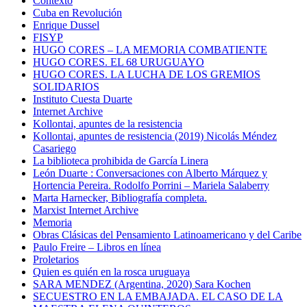
Contexto
Cuba en Revolución
Enrique Dussel
FISYP
HUGO CORES – LA MEMORIA COMBATIENTE
HUGO CORES. EL 68 URUGUAYO
HUGO CORES. LA LUCHA DE LOS GREMIOS
SOLIDARIOS
Instituto Cuesta Duarte
Internet Archive
Kollontai, apuntes de la resistencia
Kollontai, apuntes de resistencia (2019) Nicolás Méndez
Casariego
La biblioteca prohibida de García Linera
León Duarte : Conversaciones con Alberto Márquez y
Hortencia Pereira. Rodolfo Porrini – Mariela Salaberry
Marta Harnecker, Bibliografía completa.
Marxist Internet Archive
Memoria
Obras Clásicas del Pensamiento Latinoamericano y del Caribe
Paulo Freire – Libros en línea
Proletarios
Quien es quién en la rosca uruguaya
SARA MENDEZ (Argentina, 2020) Sara Kochen
SECUESTRO EN LA EMBAJADA. EL CASO DE LA