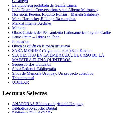
Casariego
La biblioteca prohibida de García Linera
León Duarte : Conversaciones con Alberto Márquez y
Hortencia Pereira. Rodolfo Porrini – Mariela Salaberry
Marta Harnecker, Bibliografía completa.
Marxist Internet Archive
Memoria
Obras Clásicas del Pensamiento Latinoamericano y del Caribe
Paulo Freire – Libros en línea
Proletarios
Quien es quién en la rosca uruguaya
SARA MENDEZ (Argentina, 2020) Sara Kochen
SECUESTRO EN LA EMBAJADA. EL CASO DE LA
MAESTRA ELENA QUINTEROS.
Sequestro dos uruguaios
Silvia Federici. Bibliografía
Sitios de Memoria Uruguay. Un proyecto colectivo
Tricontinental
UDELAR
Lecturas Selectas
ANÁFORAS Biblioteca digital del Uruguay
Biblioteca Ayacucho Digital
Biblioteca Digital (RAE)