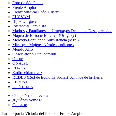
Foro de São Paulo
Frente Amplio
Frente Sindical León Duarte
FUCVAM
Hijos Uruguay
Intersocial Feminista
Madres y Familiares de Uruguayos Detenidos Desaparecidos
Mapeo de la Sociedad Civil (Uruguay)
Mercado Popular de Subsistencia (MPS)
Mizangas Mujeres Afrodescendientes
Mundo Afro
Observatorio Luz Ibarburu
Obsur
ONAJPU
PIT-CNT
Radio Vidardevoz
REDES (Red de Ecología Social) -Amigos de la Tierra
SERPAJ
Unión Trans
Compañero, la revista
¿Quiénes Somos?
Contacto
Partido por la Victoria del Pueblo - Frente Amplio