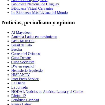
Biblioteca Nacional de Uruguay
Biblioteca Virtual Cervantes
La Biblioteca Más Liviana del Mundo
Noticias, periodismo y opinión
Al Mayadeen
América Latina en movimiento
BBC MUNDO
Brasil de Fato
Brecha
Correo del Orinoco
Cuba Debate
Cuba Socialista
DW en español
Hemisferio Izquierdo
HISPANTV
Inter Press Service
La Diaria
La Jornada
NODAL Noticias de América Latina y el Caribe
Página 12
Periódico Claridad
Prensa Latina