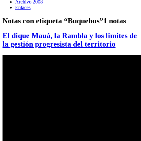
Archivo 2008
Enlaces
Notas con etiqueta “Buquebus”
1 notas
El dique Mauá, la Rambla y los limites de
la gestión progresista del territorio