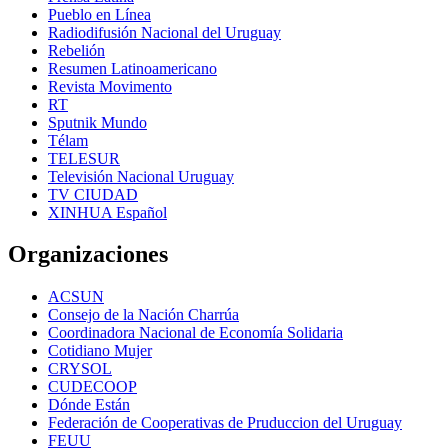
Pueblo en Línea
Radiodifusión Nacional del Uruguay
Rebelión
Resumen Latinoamericano
Revista Movimento
RT
Sputnik Mundo
Télam
TELESUR
Televisión Nacional Uruguay
TV CIUDAD
XINHUA Español
Organizaciones
ACSUN
Consejo de la Nación Charrúa
Coordinadora Nacional de Economía Solidaria
Cotidiano Mujer
CRYSOL
CUDECOOP
Dónde Están
Federación de Cooperativas de Pruduccion del Uruguay
FEUU