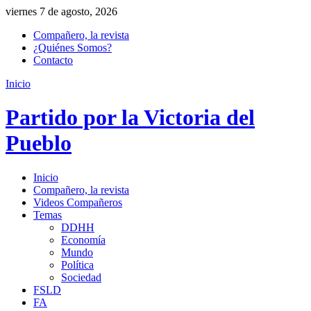
viernes 7 de agosto, 2026
Compañero, la revista
¿Quiénes Somos?
Contacto
Inicio
Partido por la Victoria del
Pueblo
Inicio
Compañero, la revista
Videos Compañeros
Temas
DDHH
Economía
Mundo
Política
Sociedad
FSLD
FA