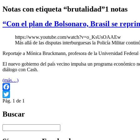
Notas con etiqueta “brutalidad”
1 notas
“Con el plan de Bolsonaro, Brasil se repri
https://www.youtube.com/watch?v=o_KsUsOAAEw
Más allá de las disputas interburguesas la Policía Militar conti
Reportaje a Mónica Bruckmann, profesora de la Universidad Federal 
El nuevo gobierno del país vecino impulsa un programa económico neol
diálogo con Cash.
(más…)
Facebook
Pág. 1 de 1
Twitter
Buscar