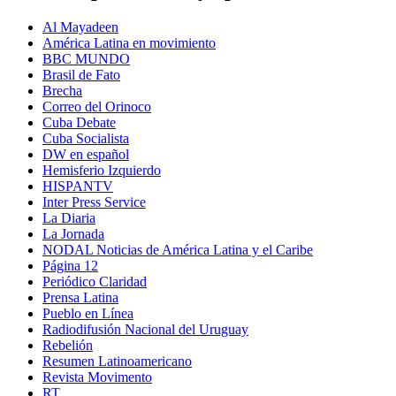
Al Mayadeen
América Latina en movimiento
BBC MUNDO
Brasil de Fato
Brecha
Correo del Orinoco
Cuba Debate
Cuba Socialista
DW en español
Hemisferio Izquierdo
HISPANTV
Inter Press Service
La Diaria
La Jornada
NODAL Noticias de América Latina y el Caribe
Página 12
Periódico Claridad
Prensa Latina
Pueblo en Línea
Radiodifusión Nacional del Uruguay
Rebelión
Resumen Latinoamericano
Revista Movimento
RT