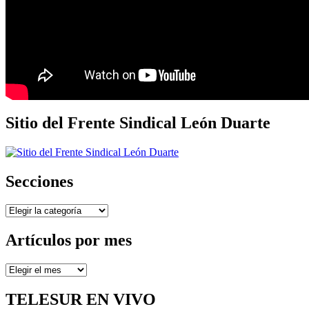
Sitio del Frente Sindical León Duarte
Secciones
Secciones
Artículos por mes
Artículos
por
mes
TELESUR EN VIVO