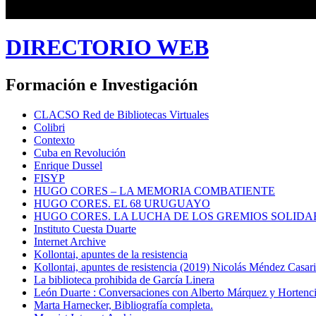
DIRECTORIO WEB
Formación e Investigación
CLACSO Red de Bibliotecas Virtuales
Colibri
Contexto
Cuba en Revolución
Enrique Dussel
FISYP
HUGO CORES – LA MEMORIA COMBATIENTE
HUGO CORES. EL 68 URUGUAYO
HUGO CORES. LA LUCHA DE LOS GREMIOS SOLIDA
Instituto Cuesta Duarte
Internet Archive
Kollontai, apuntes de la resistencia
Kollontai, apuntes de resistencia (2019) Nicolás Méndez Casar
La biblioteca prohibida de García Linera
León Duarte : Conversaciones con Alberto Márquez y Hortencia
Marta Harnecker, Bibliografía completa.