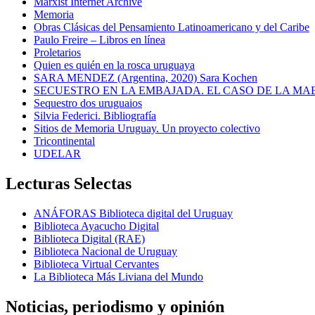
Marxist Internet Archive
Memoria
Obras Clásicas del Pensamiento Latinoamericano y del Caribe
Paulo Freire – Libros en línea
Proletarios
Quien es quién en la rosca uruguaya
SARA MENDEZ (Argentina, 2020) Sara Kochen
SECUESTRO EN LA EMBAJADA. EL CASO DE LA MA
Sequestro dos uruguaios
Silvia Federici. Bibliografía
Sitios de Memoria Uruguay. Un proyecto colectivo
Tricontinental
UDELAR
Lecturas Selectas
ANÁFORAS Biblioteca digital del Uruguay
Biblioteca Ayacucho Digital
Biblioteca Digital (RAE)
Biblioteca Nacional de Uruguay
Biblioteca Virtual Cervantes
La Biblioteca Más Liviana del Mundo
Noticias, periodismo y opinión