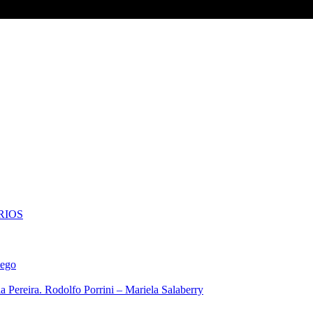
RIOS
iego
 Pereira. Rodolfo Porrini – Mariela Salaberry