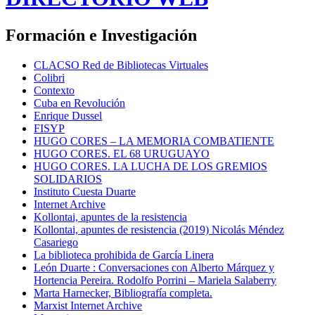
Formación e Investigación
CLACSO Red de Bibliotecas Virtuales
Colibri
Contexto
Cuba en Revolución
Enrique Dussel
FISYP
HUGO CORES – LA MEMORIA COMBATIENTE
HUGO CORES. EL 68 URUGUAYO
HUGO CORES. LA LUCHA DE LOS GREMIOS
SOLIDARIOS
Instituto Cuesta Duarte
Internet Archive
Kollontai, apuntes de la resistencia
Kollontai, apuntes de resistencia (2019) Nicolás Méndez
Casariego
La biblioteca prohibida de García Linera
León Duarte : Conversaciones con Alberto Márquez y
Hortencia Pereira. Rodolfo Porrini – Mariela Salaberry
Marta Harnecker, Bibliografía completa.
Marxist Internet Archive