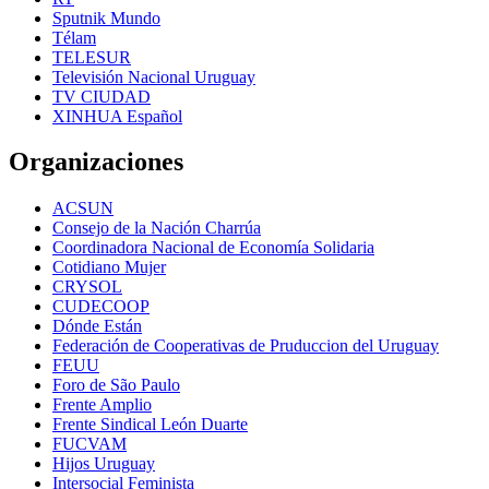
Sputnik Mundo
Télam
TELESUR
Televisión Nacional Uruguay
TV CIUDAD
XINHUA Español
Organizaciones
ACSUN
Consejo de la Nación Charrúa
Coordinadora Nacional de Economía Solidaria
Cotidiano Mujer
CRYSOL
CUDECOOP
Dónde Están
Federación de Cooperativas de Pruduccion del Uruguay
FEUU
Foro de São Paulo
Frente Amplio
Frente Sindical León Duarte
FUCVAM
Hijos Uruguay
Intersocial Feminista