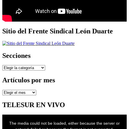
Sitio del Frente Sindical León Duarte
Secciones
Secciones
Artículos por mes
Artículos
por
mes
TELESUR EN VIVO