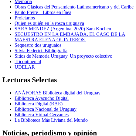
Memoria
Obras Clásicas del Pensamiento Latinoamericano y del Caribe
Paulo Freire – Libros en línea
Proletarios
Quien es quién en la rosca uruguaya
SARA MENDEZ (Argentina, 2020) Sara Kochen
SECUESTRO EN LA EMBAJADA. EL CASO DE LA
MAESTRA ELENA QUINTEROS.
Sequestro dos uruguaios
Silvia Federici. Bibliografía
Sitios de Memoria Uruguay. Un proyecto colectivo
Tricontinental
UDELAR
Lecturas Selectas
ANÁFORAS Biblioteca digital del Uruguay
Biblioteca Ayacucho Digital
Biblioteca Digital (RAE)
Biblioteca Nacional de Uruguay
Biblioteca Virtual Cervantes
La Biblioteca Más Liviana del Mundo
Noticias, periodismo y opinión