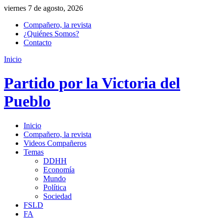
viernes 7 de agosto, 2026
Compañero, la revista
¿Quiénes Somos?
Contacto
Inicio
Partido por la Victoria del
Pueblo
Inicio
Compañero, la revista
Videos Compañeros
Temas
DDHH
Economía
Mundo
Política
Sociedad
FSLD
FA