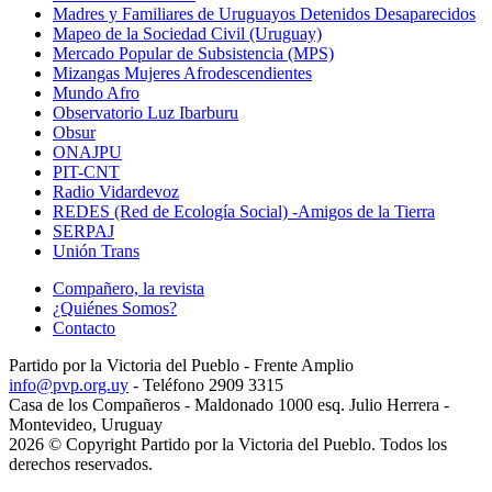
Madres y Familiares de Uruguayos Detenidos Desaparecidos
Mapeo de la Sociedad Civil (Uruguay)
Mercado Popular de Subsistencia (MPS)
Mizangas Mujeres Afrodescendientes
Mundo Afro
Observatorio Luz Ibarburu
Obsur
ONAJPU
PIT-CNT
Radio Vidardevoz
REDES (Red de Ecología Social) -Amigos de la Tierra
SERPAJ
Unión Trans
Compañero, la revista
¿Quiénes Somos?
Contacto
Partido por la Victoria del Pueblo - Frente Amplio
info@pvp.org.uy
- Teléfono 2909 3315
Casa de los Compañeros - Maldonado 1000 esq. Julio Herrera -
Montevideo, Uruguay
2026 © Copyright Partido por la Victoria del Pueblo. Todos los
derechos reservados.