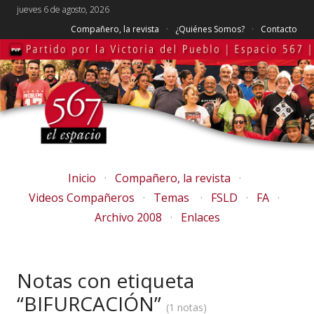
jueves 6 de agosto, 2026
Compañero, la revista
¿Quiénes Somos?
Contacto
Inicio
Compañero, la revista
Videos Compañeros
Temas
FSLD
FA
Archivo 2008
Enlaces
Notas con etiqueta
“BIFURCACIÓN”
1 notas