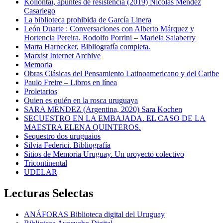
Kollontai, apuntes de resistencia (2019) Nicolás Méndez
Casariego
La biblioteca prohibida de García Linera
León Duarte : Conversaciones con Alberto Márquez y
Hortencia Pereira. Rodolfo Porrini – Mariela Salaberry
Marta Harnecker, Bibliografía completa.
Marxist Internet Archive
Memoria
Obras Clásicas del Pensamiento Latinoamericano y del Caribe
Paulo Freire – Libros en línea
Proletarios
Quien es quién en la rosca uruguaya
SARA MENDEZ (Argentina, 2020) Sara Kochen
SECUESTRO EN LA EMBAJADA. EL CASO DE LA
MAESTRA ELENA QUINTEROS.
Sequestro dos uruguaios
Silvia Federici. Bibliografía
Sitios de Memoria Uruguay. Un proyecto colectivo
Tricontinental
UDELAR
Lecturas Selectas
ANÁFORAS Biblioteca digital del Uruguay