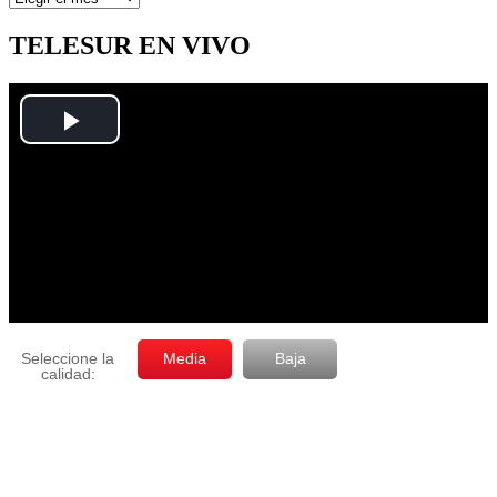
por
mes
TELESUR EN VIVO