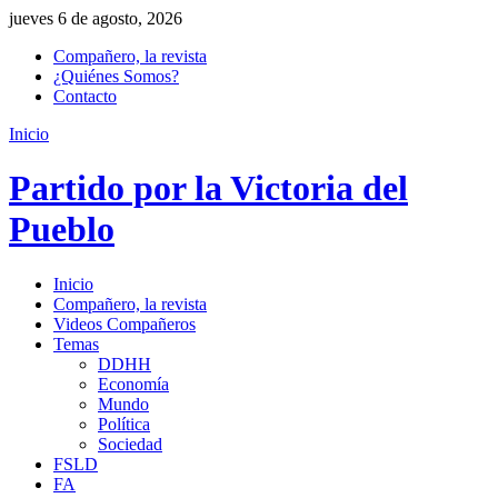
jueves 6 de agosto, 2026
Compañero, la revista
¿Quiénes Somos?
Contacto
Inicio
Partido por la Victoria del
Pueblo
Inicio
Compañero, la revista
Videos Compañeros
Temas
DDHH
Economía
Mundo
Política
Sociedad
FSLD
FA