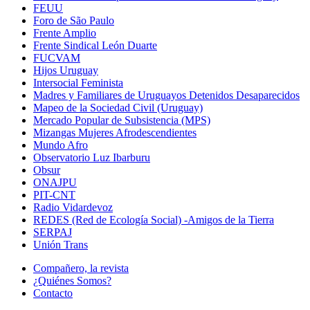
FEUU
Foro de São Paulo
Frente Amplio
Frente Sindical León Duarte
FUCVAM
Hijos Uruguay
Intersocial Feminista
Madres y Familiares de Uruguayos Detenidos Desaparecidos
Mapeo de la Sociedad Civil (Uruguay)
Mercado Popular de Subsistencia (MPS)
Mizangas Mujeres Afrodescendientes
Mundo Afro
Observatorio Luz Ibarburu
Obsur
ONAJPU
PIT-CNT
Radio Vidardevoz
REDES (Red de Ecología Social) -Amigos de la Tierra
SERPAJ
Unión Trans
Compañero, la revista
¿Quiénes Somos?
Contacto