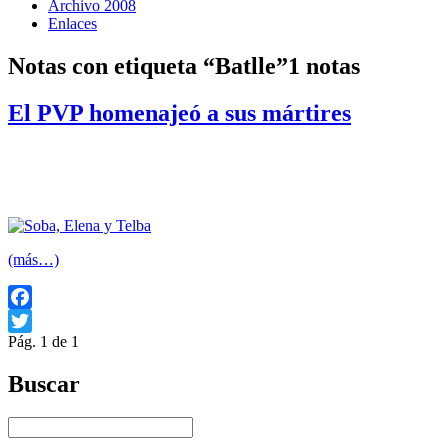
Archivo 2008
Enlaces
Notas con etiqueta “Batlle”
1 notas
El PVP homenajeó a sus mártires
El PVP homenajeó anoche a tres de sus mártires
víctimas de la dictadura cívico­militar: Telba Juárez, Elena
Quinteros y Adalberto Soba.
(más…)
Facebook
Pág. 1 de 1
Twitter
Buscar