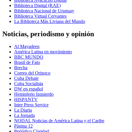
Biblioteca Ayacucho Digital
Biblioteca Digital (RAE)
Biblioteca Nacional de Uruguay
Biblioteca Virtual Cervantes
La Biblioteca Más Liviana del Mundo
Noticias, periodismo y opinión
Al Mayadeen
América Latina en movimiento
BBC MUNDO
Brasil de Fato
Brecha
Correo del Orinoco
Cuba Debate
Cuba Socialista
DW en español
Hemisferio Izquierdo
HISPANTV
Inter Press Service
La Diaria
La Jornada
NODAL Noticias de América Latina y el Caribe
Página 12
Periódico Claridad