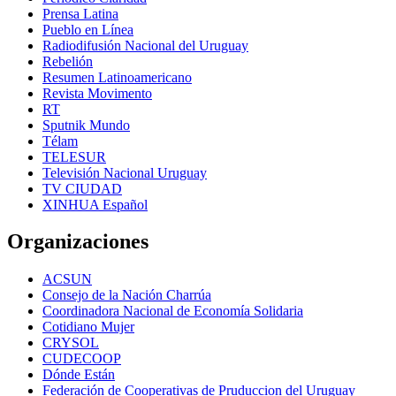
Prensa Latina
Pueblo en Línea
Radiodifusión Nacional del Uruguay
Rebelión
Resumen Latinoamericano
Revista Movimento
RT
Sputnik Mundo
Télam
TELESUR
Televisión Nacional Uruguay
TV CIUDAD
XINHUA Español
Organizaciones
ACSUN
Consejo de la Nación Charrúa
Coordinadora Nacional de Economía Solidaria
Cotidiano Mujer
CRYSOL
CUDECOOP
Dónde Están
Federación de Cooperativas de Pruduccion del Uruguay